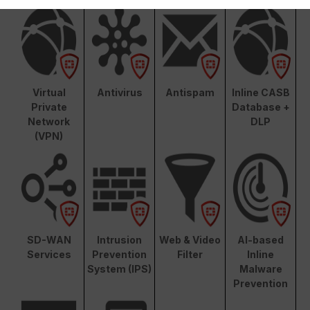
Virtual
Antivirus
Antispam
Inline CASB
Private
Database +
Network
DLP
(VPN)
SD-WAN
Intrusion
Web & Video
AI-based
Services
Prevention
Filter
Inline
System (IPS)
Malware
Prevention