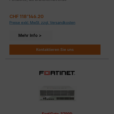
Sicherheitseffizienz, als auch der hohe Durchsatz der
FortiGate 3700D sorgen dafür, dass Ihr Netzwerk
schnell und sicher ist.
Regulärer Preis:
CHF 118’146.20
Preise exkl. MwSt. zzgl. Versandkosten
Mehr Info
Kontaktieren Sie uns