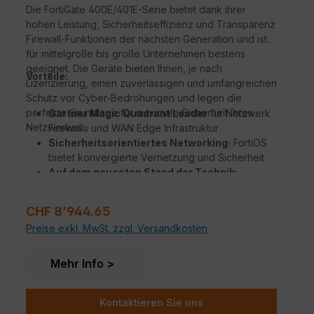
Die FortiGate 400E/401E-Serie bietet dank ihrer
hohen Leistung, Sicherheitseffizienz und Transparenz
Firewall-Funktionen der nächsten Generation und ist
für mittelgroße bis große Unternehmen bestens
geeignet. Die Geräte bieten Ihnen, je nach
Vorteile:
Lizenzierung, einen zuverlässigen und umfangreichen
Schutz vor Cyber-Bedrohungen und legen die
perfekte Grundlage für maximale Sicherheit Ihres
Gartner Magic Quadrant Leader
für Netzwerk
Netzwerkes.
Firewalls und WAN Edge Infrastruktur
Sicherheitsorientiertes Networking:
FortiOS
bietet konvergierte Vernetzung und Sicherheit
Auf dem neuesten Stand der Technik:
Unübertroffene Leistung mit Fortinets
patentierten / SPU / vSPU Prozessoren
Regulärer Preis:
CHF 8’944.65
Sicherheit für Unternehmen
mit konsolidierten
Preise exkl. MwSt. zzgl. Versandkosten
KI / ML-gestützten FortiGuard Services
Tiefe Einsicht
in Anwendungen, Benutzer, und
Geräte jenseits traditionellen Firewall Techniken
Mehr Info
Kontaktieren Sie uns