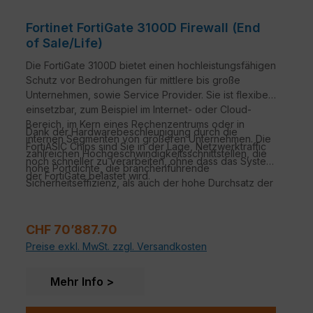
Fortinet FortiGate 3100D Firewall (End
of Sale/Life)
Die FortiGate 3100D bietet einen hochleistungsfähigen
Schutz vor Bedrohungen für mittlere bis große
Unternehmen, sowie Service Provider. Sie ist flexibel
einsetzbar, zum Beispiel im Internet- oder Cloud-
Bereich, im Kern eines Rechenzentrums oder in
Dank der Hardwarebeschleunigung durch die
internen Segmenten von größeren Unternehmen. Die
FortiASIC Chips sind Sie in der Lage, Netzwerktraffic
zahlreichen Hochgeschwindigkeitsschnittstellen, die
noch schneller zu verarbeiten, ohne dass das System
hohe Portdichte, die branchenführende
der FortiGate belastet wird.
Sicherheitseffizienz, als auch der hohe Durchsatz der
FortiGate 3100D sorgen dafür, dass Ihr Netzwerk
schnell und sicher ist.
Regulärer Preis:
CHF 70’887.70
Preise exkl. MwSt. zzgl. Versandkosten
Mehr Info