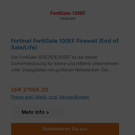
Fortinet FortiGate 100EF Firewall (End of
Sale/Life)
Die FortiGate-100E/101E/100EF ist die ideale
Sicherheitslösung für kleine und mittlere Unternehmen
oder Zweigstellen mit größeren Netzwerken. Die
Baureihe kombiniert je nach Lizenzierung Firewall,
IPSec und SSL VPN, Application Control, Intrusion
Regulärer Preis:
Prevention, Anti-Malware, Antispam, P2P Sicherheit
CHF 2’005.20
und Web-Filter in einem einzigen Gerät. Im Gegensatz
Preise exkl. MwSt. zzgl. Versandkosten
zur FG-100E verfügt das Modell 101E zusätzlich über
480GB SSD Speicher.
Mehr Info
Kontaktieren Sie uns