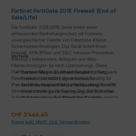
Fortinet FortiGate 201E Firewall (End of
Sale/Life)
Die FortiGate-200E/201E-Serie bietet einen
umfassenden Bedrohungsschutz mit Fortinets
unvergleichlicher Palette von Enterprise-Klasse
Sicherheitstechnologien. Das Gerät liefert Ihnen
Firewall, VPN (IPSec und SSL), Intrusion Prevention,
Vorteile:
Antivirus / Antispyware, Antispam und Web-
Filtertechnologien (je nach Lizenzierung). Diese
Plattformen stellen auch Anwendungssteuerung,
Gartner Magic Quadrant Leader
für Netzwerk
Datenverlust-Prävention, dynamisches Routing für
Firewalls und WAN Edge Infrastruktur
IPv4 und IPv6, Endpoint NAC und SSL-verschlüsselte
Sicherheitsorientiertes Networking:
FortiOS
Verkehrskontrolle zu Verfügung. Das Gerät ist eine
bietet konvergierte Vernetzung und Sicherheit
äußerst hochwertige Sicherheitskomponente, welche
Auf dem neuesten Stand der Technik:
hervorragend für Ihre einzigartigen Umgebungen
Unübertroffene Leistung mit Fortinets
geeignet ist.
patentierten / SPU / vSPU Prozessoren
Regulärer Preis:
CHF 3’466.45
Sicherheit für Unternehmen
mit konsolidierten
Preise exkl. MwSt. zzgl. Versandkosten
KI / ML-gestützten FortiGuard Services
Tiefe Einsicht
in Anwendungen, Benutzer, und
Geräte jenseits traditionellen Firewall Techniken