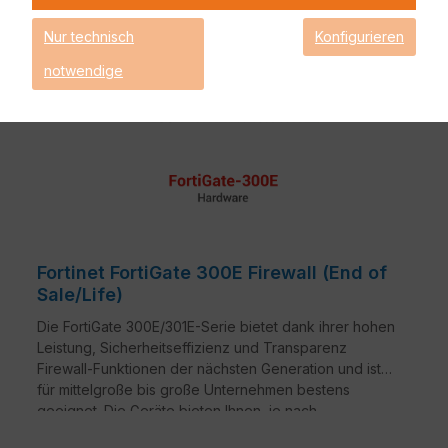
Nur technisch
Konfigurieren
notwendige
Fortinet FortiGate 300E Firewall (End of
Sale/Life)
Die FortiGate 300E/301E-Serie bietet dank ihrer hohen
Leistung, Sicherheitseffizienz und Transparenz
Firewall-Funktionen der nächsten Generation und ist
für mittelgroße bis große Unternehmen bestens
geeignet. Die Geräte bieten Ihnen, je nach
Lizenzierung, einen zuverlässigen und umfangreichen