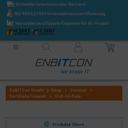
Schneller internationaler Versand
alt springen
ISO 9001/27001 Unternehmenszertifizierung
Herstellerzertifizierte Experten für Ihr Projekt
EnBITCon GmbH
Shop
Fortinet
FortiGate Firewall
End-Of-Sale
Produkte filtern