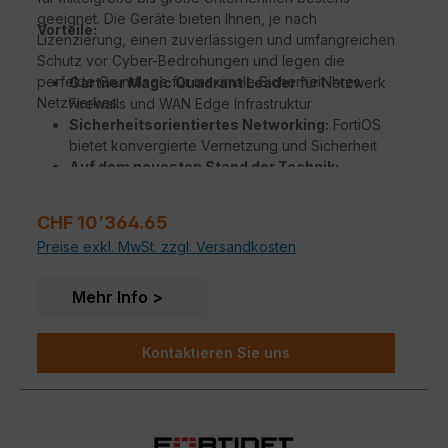
geeignet. Die Geräte bieten Ihnen, je nach
Vorteile:
Lizenzierung, einen zuverlässigen und umfangreichen
Schutz vor Cyber-Bedrohungen und legen die
perfekte Grundlage für maximale Sicherheit Ihres
Gartner Magic Quadrant Leader
für Netzwerk
Netzwerkes.
Firewalls und WAN Edge Infrastruktur
Sicherheitsorientiertes Networking:
FortiOS
bietet konvergierte Vernetzung und Sicherheit
Auf dem neuesten Stand der Technik:
Unübertroffene Leistung mit Fortinets
patentierten / SPU / vSPU Prozessoren
Regulärer Preis:
CHF 10’364.65
Sicherheit für Unternehmen
mit konsolidierten
Preise exkl. MwSt. zzgl. Versandkosten
KI / ML-gestützten FortiGuard Services
Tiefe Einsicht
in Anwendungen, Benutzer, und
Geräte jenseits traditionellen Firewall Techniken
Mehr Info
Kontaktieren Sie uns