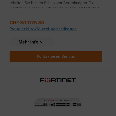
erhalten Sie besten Schutz vor Bedrohungen. Die
Hardware, einschließlich der neuesten FortiASIC NP6
Prozessoren und der Konzernsicherheitsmerkmale
der FortiOS 5-Netzwerk-Sicherheitsplattform setzen
Regulärer Preis:
CHF 30’075.85
Maßstäbe. Das Gerät bietet einen ausgezeichneten
Preise exkl. MwSt. zzgl. Versandkosten
Schutz Ihrer Anwendungen und Ihres Netzwerkes,
ohne die Verfügbarkeit oder die Leistung zu
beeinträchtigen.
Mehr Info
Kontaktieren Sie uns