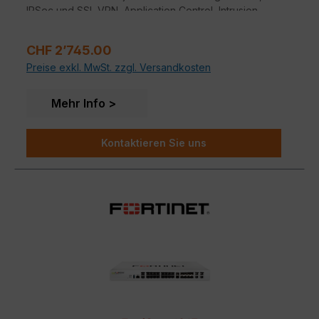
IPSec und SSL VPN, Application Control, Intrusion
Prevention, Anti-Malware, Antispam, P2P Sicherheit
und Web-Filter in einem einzigen Gerät.
Regulärer Preis:
CHF 2’745.00
Preise exkl. MwSt. zzgl. Versandkosten
Mehr Info
Kontaktieren Sie uns