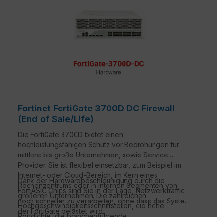
Fortinet FortiGate 3700D DC Firewall
(End of Sale/Life)
Die FortiGate 3700D bietet einen
hochleistungsfähigen Schutz vor Bedrohungen für
mittlere bis große Unternehmen, sowie Service
Provider. Sie ist flexibel einsetzbar, zum Beispiel im
Internet- oder Cloud-Bereich, im Kern eines
Dank der Hardwarebeschleunigung durch die
Rechenzentrums oder in internen Segmenten von
FortiASIC Chips sind Sie in der Lage, Netzwerktraffic
größeren Unternehmen. Die zahlreichen
noch schneller zu verarbeiten, ohne dass das System
Hochgeschwindigkeitsschnittstellen, die hohe
der FortiGate belastet wird.
Portdichte, die branchenführende