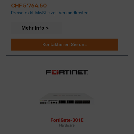
Schutz vor Cyber-Bedrohungen und legen die
Regulärer Preis:
CHF 5’764.50
perfekte Grundlage für maximale Sicherheit Ihres
Preise exkl. MwSt. zzgl. Versandkosten
Netzwerkes.
Mehr Info
Kontaktieren Sie uns