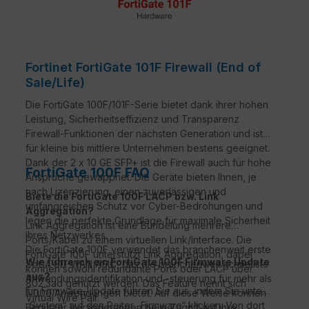
Fortinet FortiGate 101F Firewall (End of
Sale/Life)
Die FortiGate 100F/101F-Serie bietet dank ihrer hohen
Leistung, Sicherheitseffizienz und Transparenz
Firewall-Funktionen der nächsten Generation und ist
für kleine bis mittlere Unternehmen bestens geeignet.
Dank der 2 x 10 GE SFP+ ist die Firewall auch für hohe
FortiGate 100F FAQ
Ansprüche gewappnet. Die Geräte bieten Ihnen, je
nach Lizenzierung, einen zuverlässigen und
Biete die FortiGate 100F LACP bzw. Link
umfangreichen Schutz vor Cyber-Bedrohungen und
Aggregation?
legen die perfekte Grundlage für maximale Sicherheit
Link Aggregation ist eine Bündelung mehrere
Ihres Netzwerkes.
Ports/Kabel zu einem virtuellen Link/Interface. Die
Die FortiGate 100F verwendet das branchenweit erste
FortiGate 100F unterstützt Link Aggregation, dabei
Wie führe ich ein FortiGate 100F Firmware Update
SoC4 SD-WAN ASIC, das die branchenweit schnellste
können sowohl redundante Ports oder LACP über
aus?
Anwendungsidentifikation und -steuerung für mehr als
802.3ad genutzt werden. Das Feature nennt sich
Ein Firmware-Update führen Sie aus, indem Sie unter
5.000 Anwendungen bietet. Auf diese Weise können
Virtual Wire Pair.
„System“ auf den Reiter „Firmware“ klicken. Von dort
Benutzer Verzögerungen beim Zugriff auf ihre