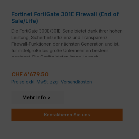
Fortinet FortiGate 301E Firewall (End of
Sale/Life)
Die FortiGate 300E/301E-Serie bietet dank ihrer hohen
Leistung, Sicherheitseffizienz und Transparenz
Firewall-Funktionen der nächsten Generation und ist
für mittelgroße bis große Unternehmen bestens
geeignet. Die Geräte bieten Ihnen, je nach
Lizenzierung, einen zuverlässigen und umfangreichen
Schutz vor Cyber-Bedrohungen und legen die
Regulärer Preis:
CHF 6’679.50
perfekte Grundlage für maximale Sicherheit Ihres
Preise exkl. MwSt. zzgl. Versandkosten
Netzwerkes.
Mehr Info
Kontaktieren Sie uns