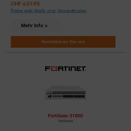
Regulärer Preis:
CHF 431.95
Konnektivität und Leistung zu einem attraktiven
Preise exkl. MwSt. zzgl. Versandkosten
Einstiegspreis.
Mehr Info
Kontaktieren Sie uns