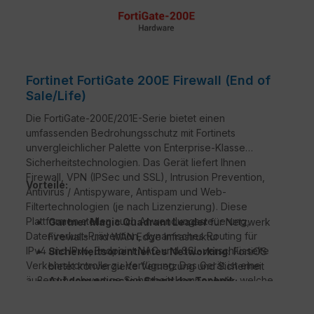
Fortinet FortiGate 200E Firewall (End of
Sale/Life)
Die FortiGate-200E/201E-Serie bietet einen
umfassenden Bedrohungsschutz mit Fortinets
unvergleichlicher Palette von Enterprise-Klasse
Sicherheitstechnologien. Das Gerät liefert Ihnen
Firewall, VPN (IPSec und SSL), Intrusion Prevention,
Vorteile:
Antivirus / Antispyware, Antispam und Web-
Filtertechnologien (je nach Lizenzierung). Diese
Plattformen stellen auch Anwendungssteuerung,
Gartner Magic Quadrant Leader
für Netzwerk
Datenverlust-Prävention, dynamisches Routing für
Firewalls und WAN Edge Infrastruktur
IPv4 und IPv6, Endpoint NAC und SSL-verschlüsselte
Sicherheitsorientiertes Networking:
FortiOS
Verkehrskontrolle zu Verfügung. Das Gerät ist eine
bietet konvergierte Vernetzung und Sicherheit
äußerst hochwertige Sicherheitskomponente, welche
Auf dem neuesten Stand der Technik:
hervorragend für Ihre einzigartigen Umgebungen
Unübertroffene Leistung mit Fortinets
geeignet ist.
patentierten / SPU / vSPU Prozessoren