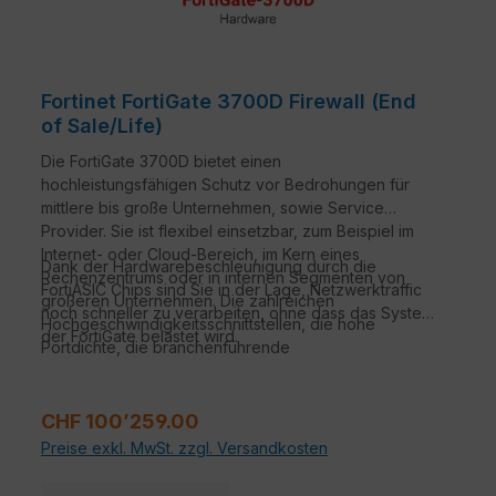
Fortinet FortiGate 3700D Firewall (End
of Sale/Life)
Die FortiGate 3700D bietet einen
hochleistungsfähigen Schutz vor Bedrohungen für
mittlere bis große Unternehmen, sowie Service
Provider. Sie ist flexibel einsetzbar, zum Beispiel im
Internet- oder Cloud-Bereich, im Kern eines
Dank der Hardwarebeschleunigung durch die
Rechenzentrums oder in internen Segmenten von
FortiASIC Chips sind Sie in der Lage, Netzwerktraffic
größeren Unternehmen. Die zahlreichen
noch schneller zu verarbeiten, ohne dass das System
Hochgeschwindigkeitsschnittstellen, die hohe
der FortiGate belastet wird.
Portdichte, die branchenführende
Sicherheitseffizienz, als auch der hohe Durchsatz der
FortiGate 3700D sorgen dafür, dass Ihr Netzwerk
schnell und sicher ist.
Regulärer Preis:
CHF 100’259.00
Preise exkl. MwSt. zzgl. Versandkosten