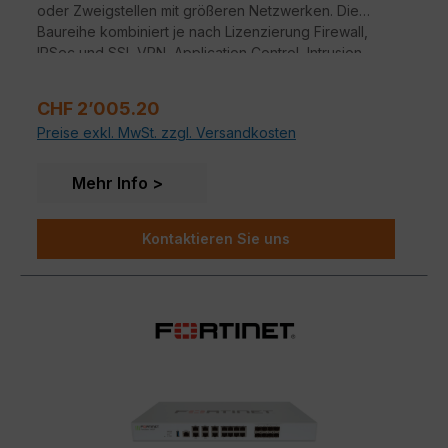
oder Zweigstellen mit größeren Netzwerken. Die
Baureihe kombiniert je nach Lizenzierung Firewall,
IPSec und SSL VPN, Application Control, Intrusion
Prevention, Anti-Malware, Antispam, P2P Sicherheit
und Web-Filter in einem einzigen Gerät.
Regulärer Preis:
CHF 2’005.20
Preise exkl. MwSt. zzgl. Versandkosten
Mehr Info
Kontaktieren Sie uns