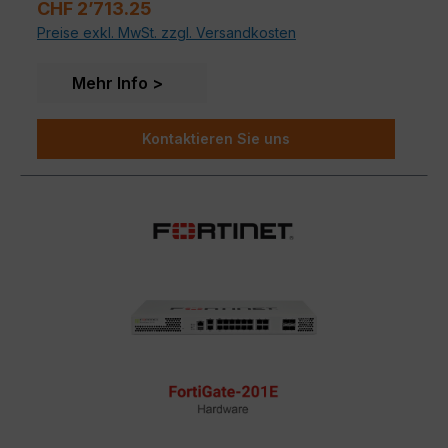
Regulärer Preis:
CHF 2’713.25
Sicherheit für Unternehmen
mit konsolidierten
Preise exkl. MwSt. zzgl. Versandkosten
KI / ML-gestützten FortiGuard Services
Tiefe Einsicht
in Anwendungen, Benutzer, und
Geräte jenseits traditionellen Firewall Techniken
Mehr Info
Kontaktieren Sie uns