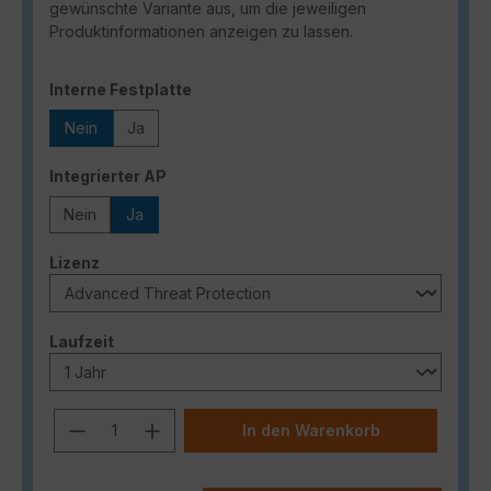
gewünschte Variante aus, um die jeweiligen
Produktinformationen anzeigen zu lassen.
auswählen
Interne Festplatte
Nein
Ja
auswählen
Integrierter AP
Nein
Ja
auswählen
Lizenz
auswählen
Laufzeit
Produkt Anzahl: Gib den gewünschten
In den Warenkorb