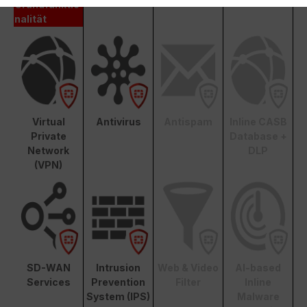
Grundfunktio
nalität
Virtual
Antivirus
Antispam
Inline CASB
Private
Database +
Network
DLP
(VPN)
SD-WAN
Intrusion
Web & Video
AI-based
Services
Prevention
Filter
Inline
System (IPS)
Malware