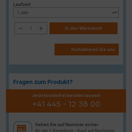
auswählen
Laufzeit
Produkt Anzahl: Gib den gewünschten
In den Warenkorb
Kontaktieren Sie uns
Fragen zum Produkt?
Jetzt kostenfrei beraten lassen!
+41 445 - 12 38 00
Gehen Sie auf Nummer sicher
Ab der 1. Bestellung - Kauf auf Rechnung