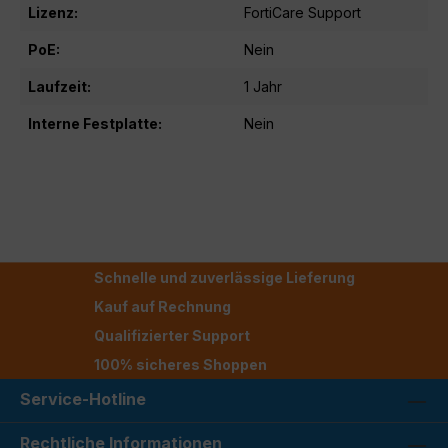
Lizenz:
FortiCare Support
PoE:
Nein
Laufzeit:
1 Jahr
Interne Festplatte:
Nein
Schnelle und zuverlässige Lieferung
Kauf auf Rechnung
Qualifizierter Support
100% sicheres Shoppen
Service-Hotline
Rechtliche Informationen