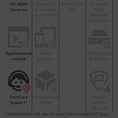
SD-WAN
Intrusion
Web & Video
AI-based
Services
Prevention
Filter
Inline
System (IPS)
Malware
Prevention
Applikationsk
Mobile
FortiConvert
ontrolle
Security
er Service
FortiCare
FortiSandbox
Attack
Support*
Cloud
Surface
Security
* Bitte beachten Sie, das Sie ohne Lizenz lediglich 90 Tage