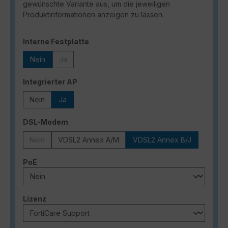
gewünschte Variante aus, um die jeweiligen
Produktinformationen anzeigen zu lassen.
auswählen
Interne Festplatte
Nein
Ja
(Diese Option ist zurzeit nicht verfügbar.)
auswählen
Integrierter AP
Nein
Ja
auswählen
DSL-Modem
Nein
VDSL2 Annex A/M
VDSL2 Annex B/J
(Diese Option ist zurzeit nicht verfügbar.)
auswählen
PoE
auswählen
Lizenz