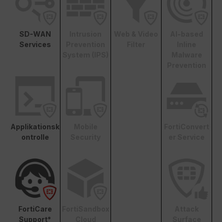
SD-WAN
Intrusion
Web & Video
AI-based
Services
Prevention
Filter
Inline
System (IPS)
Malware
Prevention
Applikationsk
Mobile
FortiConvert
ontrolle
Security
er Service
FortiCare
FortiSandbox
Attack
Support*
Cloud
Surface