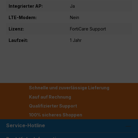
Integrierter AP:
Ja
LTE-Modem:
Nein
Lizenz:
FortiCare Support
Laufzeit:
1 Jahr
Schnelle und zuverlässige Lieferung
Kauf auf Rechnung
Qualifizierter Support
100% sicheres Shoppen
Service-Hotline