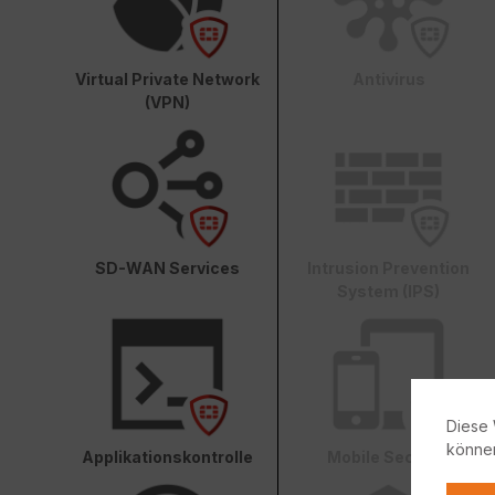
Virtual Private Network
Antivirus
(VPN)
SD-WAN Services
Intrusion Prevention
System (IPS)
Diese 
könne
Applikationskontrolle
Mobile Security