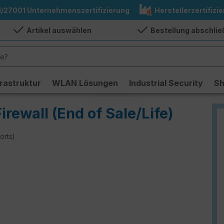
1/27001 Unternehmenszertifizierung
Herstellerzertifizie
Artikel auswählen
Bestellung abschli
frastruktur
WLAN Lösungen
Industrial Security
S
irewall (End of Sale/Life)
orts)