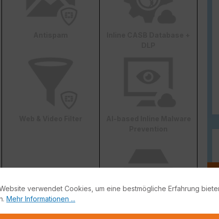
Antispam
Inline CASB Database +
DLP
Web & Video Filter
AI-based Inline Malware
Prevention
Website verwendet Cookies, um eine bestmögliche Erfahrung biete
n.
Mehr Informationen ...
FortiConverter Service