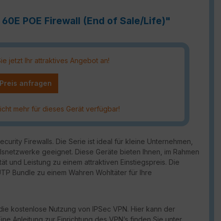
60E POE Firewall (End of Sale/Life)"
 jetzt Ihr attraktives Angebot an!
 Preis anfragen
icht mehr für dieses Gerät verfügbar!
urity Firewalls. Die Serie ist ideal für kleine Unternehmen,
snetzwerke geeignet. Diese Geräte bieten Ihnen, im Rahmen
ät und Leistung zu einem attraktiven Einstiegspreis. Die
 UTP Bundle zu einem Wahren Wohltäter für Ihre
die kostenlose Nutzung von IPSec VPN. Hier kann der
ine Anleitung zur Einrichtung des VPN’s finden Sie unter