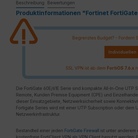
Beschreibung
Bewertungen
Produktinformationen "Fortinet FortiGate 
Begrenztes Budget? - Fordern Sie
Individuellen
SSL VPN ist ab dem
FortiOS 7.6.x
n
Die FortiGate 60E/61E Serie sind kompakte All-In-One UTP Sec
Remote, Kunden Premise Equipment (CPE) und Einzelhandel
dieser Einsatzgebiete, Netzwerksicherheit sowie Konnektivit
Fortigate Series wird mit einer UTP Subscription oder dem
Netzwerkinfrastruktur.
Bestandteil einer jeden
FortiGate Firewall
ist unter anderem 
kostenfreie FortiClient VPN als VPN Client benutzt werden. E