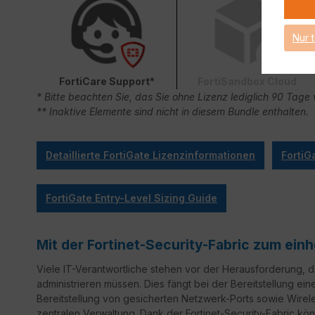
Nur 
FortiCare Support*
FortiSandbox Cloud
* Bitte beachten Sie, das Sie ohne Lizenz lediglich 90 Ta
** Inaktive Elemente sind nicht in diesem Bundle enthalten.
Detaillierte FortiGate Lizenzinformationen
FortiG
FortiGate Entry-Level Sizing Guide
Mit der Fortinet-Security-Fabric zum ei
Viele IT-Verantwortliche stehen vor der Herausforderung,
administrieren müssen. Dies fängt bei der Bereitstellung ein
Bereitstellung von gesicherten Netzwerk-Ports sowie Wirele
zentralen Verwaltung. Dank der Fortinet-Security-Fabric könn