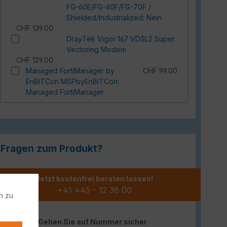
FG-60E/FG-60F/FG-70F /
Shielded/Industrialized: Nein
CHF 139.00
DrayTek Vigor 167 VDSL2 Super
Vectoring Modem
CHF 129.00
Managed FortiManager by
CHF 99.00
EnBITCon MSPbyEnBITCon:
Managed FortiManager
Fragen zum Produkt?
Jetzt kostenfrei beraten lassen!
+41 445 - 12 38 00
n zu
Gehen Sie auf Nummer sicher