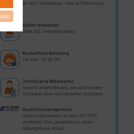
Ab der 1. Bestellung - Kauf auf Rechnung
ieren
Sicher einkaufen
Dank SSL Verschlüsselung
Kostenfreie Beratung
+41 445 - 12 38 00
Zertifizierte Mitarbeiter
Sowohl unsere Berater, wie auch unsere
Techniker sind vom Hersteller zertifiziert.
Qualitätsmanagement
Unser Unternehmen ist nach ISO 9001
zertifiziert. Dies garantiert u.a. einen
reibungslosen Ablauf.