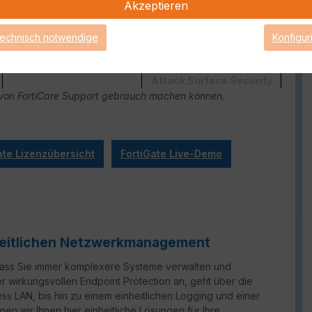
Akzeptieren
technisch notwendige
Konfigur
Attack Surface Security
ge von FortiCare Support gebrauch machen können.
ate Lizenzübersicht
FortiGate Live-Demo
nheitlichen Netzwerkmanagement
 dass Sie immer komplexere Systeme verwalten und
er wirkungsvollen Endpoint Protection an, geht über die
ss LAN, bis hin zu einem einheitlichen Logging und einer
en wir Ihnen hier einheitliche Lösungen für Ihre