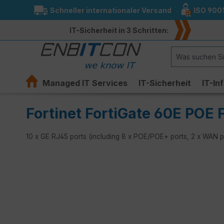
Schneller internationaler Versand
ISO 900
springen
Zur Hauptnavigation springen
IT-Sicherheit in 3 Schritten:
Managed IT Services
IT-Sicherheit
IT-In
Fortinet FortiGate 60E POE F
10 x GE RJ45 ports (including 8 x POE/POE+ ports, 2 x WAN p
Bildergalerie überspringen