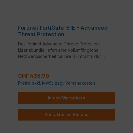
Fortinet FortiGate-51E - Advanced
Threat Protection
Das Fortinet Advanced Thread Protection
Lizenzbundle liefert eine vollumfängliche
Netzwerksicherheit für Ihre IT-Infrastruktur.
Bestandteile dieses Bundles sind neben
FortiCare 24x7 Support auch Application Control,
Regulärer Preis:
Intrusion Prevention System (IPS) und Anti-Virus.
CHF 435.90
Preise exkl. MwSt. zzgl. Versandkosten
In den Warenkorb
Kontaktieren Sie uns