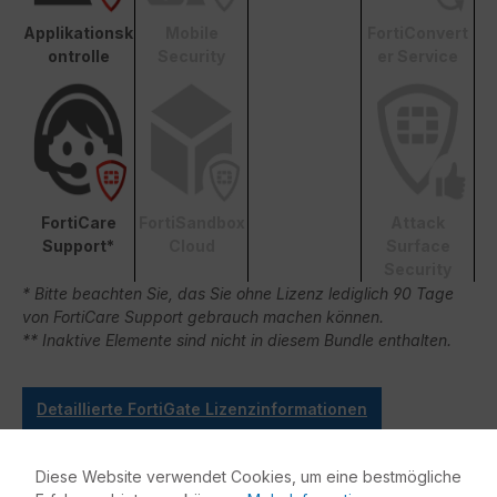
Applikationsk
Mobile
FortiConvert
ontrolle
Security
er Service
FortiCare
FortiSandbox
Attack
Support*
Cloud
Surface
Security
* Bitte beachten Sie, das Sie ohne Lizenz lediglich 90 Tage
von FortiCare Support gebrauch machen können.
** Inaktive Elemente sind nicht in diesem Bundle enthalten.
Detaillierte FortiGate Lizenzinformationen
FortiGate Lizenzübersicht
FortiGate Live-Demo
Diese Website verwendet Cookies, um eine bestmögliche