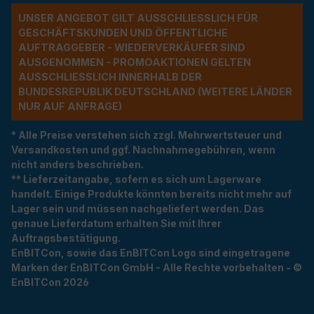
UNSER ANGEBOT GILT AUSSCHLIESSLICH FÜR G
ESCHÄFTSKUNDEN UND ÖFFENTLICHE A
UFTRAGGEBER - WIEDERVERKÄUFER SIND A
USGENOMMEN - PROMOAKTIONEN GELTEN A
USSCHLIESSLICH INNERHALB DER BU
NDESREPUBLIK DEUTSCHLAND (WEITERE LÄNDER NU
R AUF ANFRAGE)
* Alle Preise verstehen sich zzgl. Mehrwertsteuer und
Versandkosten und ggf. Nachnahmegebühren, wenn
nicht anders beschrieben.
** Lieferzeitangabe, sofern es sich um Lagerware
handelt. Einige Produkte könnten bereits nicht mehr auf
Lager sein und müssen nachgeliefert werden. Das
genaue Lieferdatum erhalten Sie mit Ihrer
Auftragsbestätigung.
EnBITCon, sowie das EnBITCon Logo sind eingetragene
Marken der EnBITCon GmbH - Alle Rechte vorbehalten - ©
EnBITCon 2026