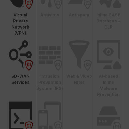
Virtual
Antivirus
Antispam
Inline CASB
Private
Database +
Network
DLP
(VPN)
SD-WAN
Intrusion
Web & Video
AI-based
Services
Prevention
Filter
Inline
System (IPS)
Malware
Prevention