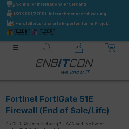
Schneller internationaler Versand
alt springen
ISO 9001/27001 Unternehmenszertifizierung
Herstellerzertifizierte Experten für Ihr Projekt
Fortinet FortiGate 51E
Firewall (End of Sale/Life)
7 x GE RJ45 ports (Including 2 x WAN port, 5 x Switch