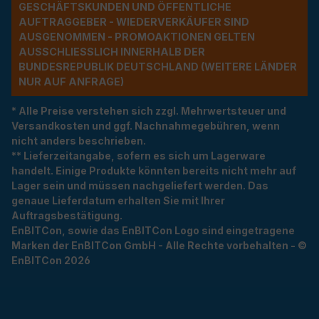
ESCHÄFTSKUNDEN UND ÖFFENTLICHE A
UFTRAGGEBER - WIEDERVERKÄUFER SIND A
USGENOMMEN - PROMOAKTIONEN GELTEN A
USSCHLIESSLICH INNERHALB DER BU
NDESREPUBLIK DEUTSCHLAND (WEITERE LÄNDER NU
R AUF ANFRAGE)
* Alle Preise verstehen sich zzgl. Mehrwertsteuer und
Versandkosten und ggf. Nachnahmegebühren, wenn
nicht anders beschrieben.
** Lieferzeitangabe, sofern es sich um Lagerware
handelt. Einige Produkte könnten bereits nicht mehr auf
Lager sein und müssen nachgeliefert werden. Das
genaue Lieferdatum erhalten Sie mit Ihrer
Auftragsbestätigung.
EnBITCon, sowie das EnBITCon Logo sind eingetragene
Marken der EnBITCon GmbH - Alle Rechte vorbehalten - ©
EnBITCon 2026