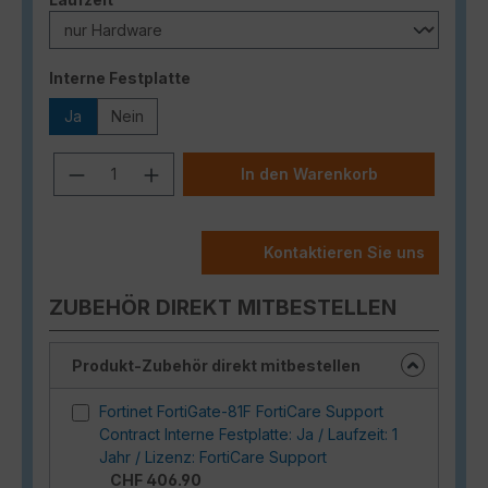
auswählen
Interne Festplatte
Ja
Nein
Produkt Anzahl: Gib den gewünschten
In den Warenkorb
Kontaktieren Sie uns
ZUBEHÖR DIREKT MITBESTELLEN
Produkt-Zubehör direkt mitbestellen
Fortinet FortiGate-81F FortiCare Support
Contract Interne Festplatte: Ja / Laufzeit: 1
Jahr / Lizenz: FortiCare Support
CHF 406.90