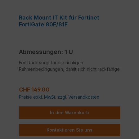
Rack Mount IT Kit für Fortinet
FortiGate 80F/81F
Abmessungen: 1 U
FortiRack sorgt für die richtigen
Rahmenbedingungen, damit sich nicht rackfähige
Geräte optimal in eine vorhandene 19''
Umgebung integrieren lassen. Dabei wird nicht
Regulärer Preis:
nur eine Anpassung auf die Normgrößen
CHF 149.00
vorgenommen, sondern gleichzeitig auch
Preise exkl. MwSt. zzgl. Versandkosten
Konsolen- und Netzwerk-Ports nach vorne
herausgeführt.
In den Warenkorb
Der Zusammenbau ist mit wenigen Handgriffen
Kontaktieren Sie uns
erledigt. Das Gerät einfach am Boden
befestigen, die Verlängerungsleitungen