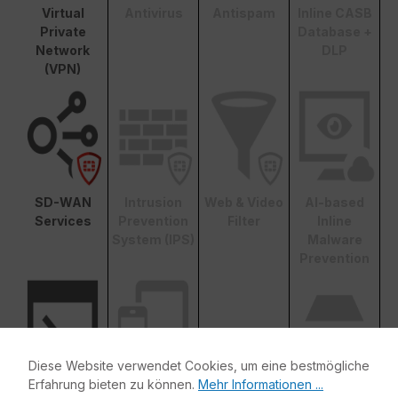
Virtual
Antivirus
Antispam
Inline CASB
Private
Database +
Network
DLP
(VPN)
SD-WAN
Intrusion
Web & Video
AI-based
Services
Prevention
Filter
Inline
System (IPS)
Malware
Prevention
Diese Website verwendet Cookies, um eine bestmögliche
Erfahrung bieten zu können.
Mehr Informationen ...
Applikationsk
Mobile
FortiConvert