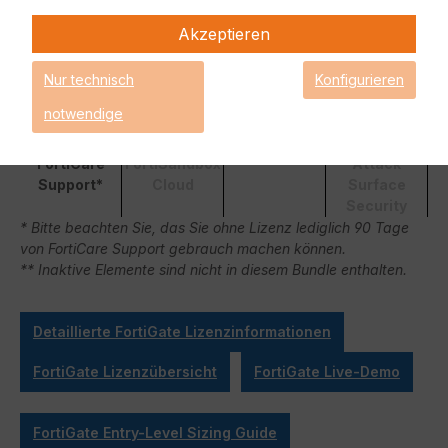
ontrolle
Security
er Service
Akzeptieren
Nur technisch
Konfigurieren
notwendige
FortiCare
FortiSandbox
Attack
Support*
Cloud
Surface
Security
* Bitte beachten Sie, das Sie ohne Lizenz lediglich 90 Tage
von FortiCare Support gebrauch machen können.
** Inaktive Elemente sind nicht in diesem Bundle enthalten.
Detaillierte FortiGate Lizenzinformationen
FortiGate Lizenzübersicht
FortiGate Live-Demo
FortiGate Entry-Level Sizing Guide