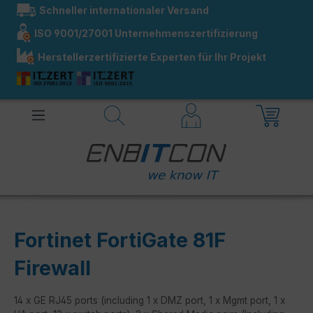
Schneller internationaler Versand
alt springen
ISO 9001/27001 Unternehmenszertifizierung
Herstellerzertifizierte Experten für Ihr Projekt
Fortinet FortiGate 81F
Firewall
14 x GE RJ45 ports (including 1 x DMZ port, 1 x Mgmt port, 1 x