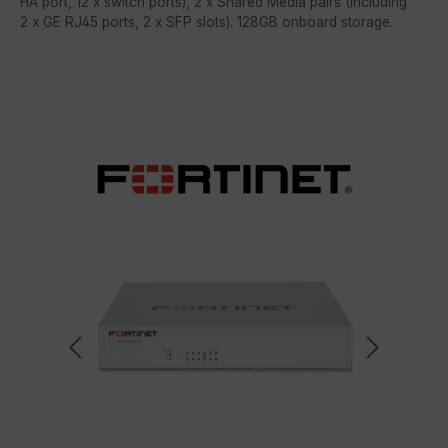
HA port, 12 x switch ports), 2 x Shared Media pairs (Including
2 x GE RJ45 ports, 2 x SFP slots). 128GB onboard storage.
Bildergalerie überspringen