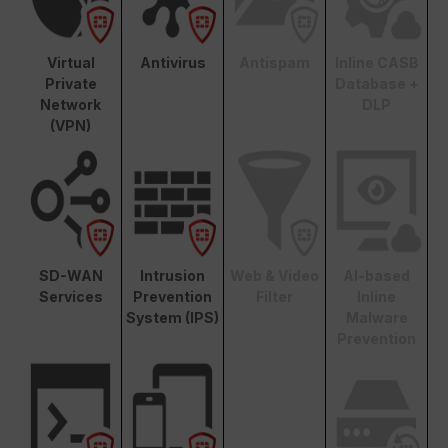
Virtual
Antivirus
Antispam
Inline CASB
Private
Database +
Network
DLP
(VPN)
SD-WAN
Intrusion
Web & Video
AI-based
Services
Prevention
Filter
Inline
System (IPS)
Malware
Prevention