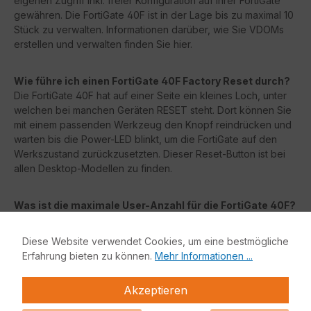
eigenen Zugriff inkl. freier Konfiguration auf Ihrer FortiGate
gewähren. Die FortiGate 40F ist in der Lage bis zu maximal 10
Stück zu verwalten. Informationen darüber, wie Sie VDOMs
erstellen und verwalten finden Sie hier.
Wie führe ich einen FortiGate 40F Factory Reset durch?
Die FortiGate 40F hat auf einer Seite ein kleines Loch, unter
welchen bei manchen Geräten RESET steht. Dort können Sie
mit einem passenden Werkzeug den Knopf reindrücken und
warten bis die Power-LED blinkt, um die FortiGate auf den
Werkszustand zurückzusetzten. Dieser Reset-Button ist bei
allen Desktop-Modellen zu finden.
Was ist die maximale User-Anzahl für die FortiGate 40F?
Die maximale Anzahl von Usern, welche von der FortiGate
40F verwaltet werden können, ist virtuell unbegrenzt – eine
Diese Website verwendet Cookies, um eine bestmögliche
Hard- oder Software-Limitierung gibt es nicht. Jedoch ist ab
Erfahrung bieten zu können.
Mehr Informationen ...
einem gewissen Punkt die Hardware so sehr ausgelastet, das
die FortiGate keine weiteren Nutzer mehr abbilden kann.
Akzeptieren
Dieser Wert schwankt jedoch mit Nutzung der FortiGate.