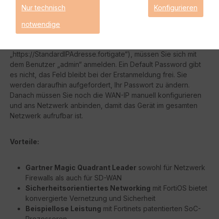
Nur technisch
Konfigurieren
Wie gestaltet sich das FortiGate 40F Initial Setup?
Die FortiGate 40F hat die Standard IP-Adresse „192.168.1.99“
notwendige
auf allen LAN-Ports (im Zweifelsfall Port1). Wenn Sie sich
verbinden möchten (im Webbrowser unter der URL
„https://StandardIPAdresse.fortigate“), müssen Sie sich mit
dem Benutzer „admin“ anmelden. Ein Default Password gibt
es nicht, das Feld bleibt bei der Erstanmeldung frei. Sie
werden daraufhin aufgefordert, Ihr Passwort zu ändern.
Danach müssen Sie noch die WAN-IP manuell konfigurieren
und ans Netzwerk anbinden, damit das Gerät im gesamten
Netzwerk aufrufbar ist.
Vorteile:
Gartner Magic Quadrant Leader
sowohl für Netzwerk
Firewalls als auch für SD-WAN
Sicherheitsorientiertes Networking
mit FortiOS bietet
konvergierte Vernetzung und Sicherheit
Beispiellose Leistung
mit Fortinets patentierten SoC-
Prozessoren