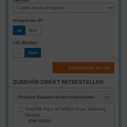
auswählen
Integrierter AP
Ja
Nein
(Diese Option ist zurzeit nicht verfügbar.)
auswählen
LTE-Modem
Ja
Nein
(Diese Option ist zurzeit nicht verfügbar.)
(Diese Option ist zurzeit nicht verfügbar.)
Kontaktieren Sie uns
ZUBEHÖR DIREKT MITBESTELLEN
Produkt-Zubehör direkt mitbestellen
DrayTek Vigor 167 VDSL2 Super Vectoring
Modem
CHF 129.00