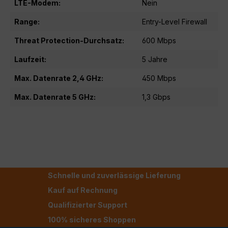
LTE-Modem:
Nein
Range:
Entry-Level Firewall
Threat Protection-Durchsatz:
600 Mbps
Laufzeit:
5 Jahre
Max. Datenrate 2,4 GHz:
450 Mbps
Max. Datenrate 5 GHz:
1,3 Gbps
Schnelle und zuverlässige Lieferung
Kauf auf Rechnung
Qualifizierter Support
100% sicheres Shoppen