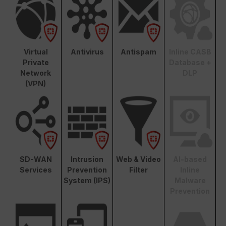
Virtual
Antivirus
Antispam
Inline CASB
Private
Database +
Network
DLP
(VPN)
SD-WAN
Intrusion
Web & Video
AI-based
Services
Prevention
Filter
Inline
System (IPS)
Malware
Prevention