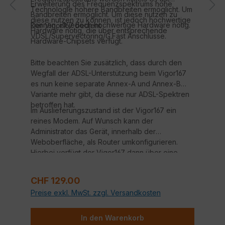
Erweiterung des Frequenzspektrums hohe
Technologie höhere Bandbreiten ermöglicht. Um
Bandbreiten ermöglicht. Um diese nutzen zu
diese nutzen zu können, ist jedoch hochwertige
können, ist jedoch hochwertige Hardware nötig.
Der Vigor167 bedient
Hardware nötig, die über entsprechende
VDSL/Supervectoring/G.Fast Anschlüsse.
Hardware-Chipsets verfügt.
Bitte beachten Sie zusätzlich, dass durch den
Wegfall der ADSL-Unterstützung beim Vigor167
es nun keine separate Annex-A und Annex-B
Variante mehr gibt, da diese nur ADSL-Spektren
betroffen hat.
Im Auslieferungszustand ist der Vigor167 ein
reines Modem. Auf Wunsch kann der
Administrator das Gerät, innerhalb der
Weboberfläche, als Router umkonfigurieren.
Hierbei verfügt der Vigor167 dann über eine
integrierte SPI Firewall, Port Weiterleitungen,
DHCP-Server und weitere Features.
Regulärer Preis:
CHF 129.00
Preise exkl. MwSt. zzgl. Versandkosten
In den Warenkorb