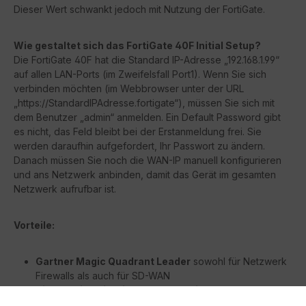
Dieser Wert schwankt jedoch mit Nutzung der FortiGate.
Wie gestaltet sich das FortiGate 40F Initial Setup?
Die FortiGate 40F hat die Standard IP-Adresse „192.168.1.99“
auf allen LAN-Ports (im Zweifelsfall Port1). Wenn Sie sich
verbinden möchten (im Webbrowser unter der URL
„https://StandardIPAdresse.fortigate“), müssen Sie sich mit
dem Benutzer „admin“ anmelden. Ein Default Password gibt
es nicht, das Feld bleibt bei der Erstanmeldung frei. Sie
werden daraufhin aufgefordert, Ihr Passwort zu ändern.
Danach müssen Sie noch die WAN-IP manuell konfigurieren
und ans Netzwerk anbinden, damit das Gerät im gesamten
Netzwerk aufrufbar ist.
Vorteile:
Gartner Magic Quadrant Leader
sowohl für Netzwerk
Firewalls als auch für SD-WAN
Sicherheitsorientiertes Networking
mit FortiOS bietet
konvergierte Vernetzung und Sicherheit