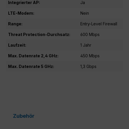
Integrierter AP:
Ja
LTE-Modem:
Nein
Range:
Entry-Level Firewall
Threat Protection-Durchsatz:
600 Mbps
Laufzeit:
1 Jahr
Max. Datenrate 2,4 GHz:
450 Mbps
Max. Datenrate 5 GHz:
1,3 Gbps
Produktgalerie überspringen
Zubehör