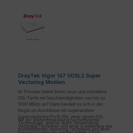
DrayTek Vigor 167 VDSL2 Super
Vectoring Modem
Ihr Provider bietet Ihnen neue und schnellere
DSL-Tarife mit Geschwindigkeiten von bis zu
1000 MBit/s an? Dann handelt es sich in der
Regel um Anschlüsse mit sogenanntem
Supervectoring Profil 35b, einer neuen DSL-
Mit der Weiterentwicklung hocheffizienter
Technologie, welche durch Verwendung
Vectoring-Techniken und einer Erweiterung des
hocheffizienter Vectoring-Techniken und einer
Frequenzspektrums werden mittels G.Fast