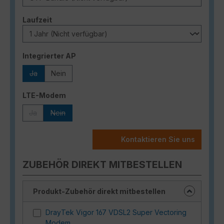
auswählen
Laufzeit
auswählen
Integrierter AP
Ja
Nein
(Diese Option ist zurzeit nicht verfügbar.)
auswählen
LTE-Modem
Ja
Nein
(Diese Option ist zurzeit nicht verfügbar.)
(Diese Option ist zurzeit nicht verfügbar.)
Kontaktieren Sie uns
ZUBEHÖR DIREKT MITBESTELLEN
Produkt-Zubehör direkt mitbestellen
DrayTek Vigor 167 VDSL2 Super Vectoring
Modem