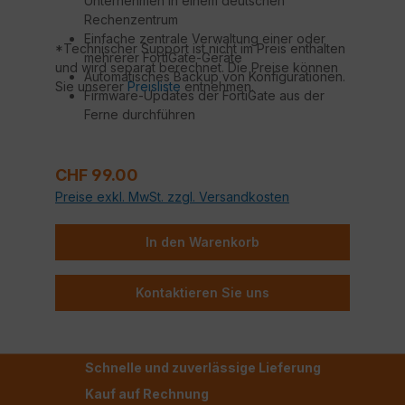
Unternehmen in einem deutschen
Rechenzentrum
Einfache zentrale Verwaltung einer oder
*Technischer Support ist nicht im Preis enthalten
mehrerer FortiGate-Geräte
und wird separat berechnet. Die Preise können
Automatisches Backup von Konfigurationen.
Sie unserer
Preisliste
entnehmen.
Firmware-Updates der FortiGate aus der
Ferne durchführen
Technischer Support durch Fortinet
zertifizierte Techniker*
Regulärer Preis:
CHF 99.00
Preise exkl. MwSt. zzgl. Versandkosten
In den Warenkorb
Kontaktieren Sie uns
Schnelle und zuverlässige Lieferung
Kauf auf Rechnung