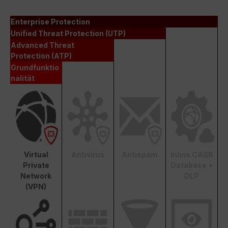
Enterprise Protection
Unified Threat Protection (UTP)
Advanced Threat
Protection (ATP)
Grundfunktio
nalität
Virtual
Antivirus
Antispam
Inline CASB
Private
Database +
Network
DLP
(VPN)