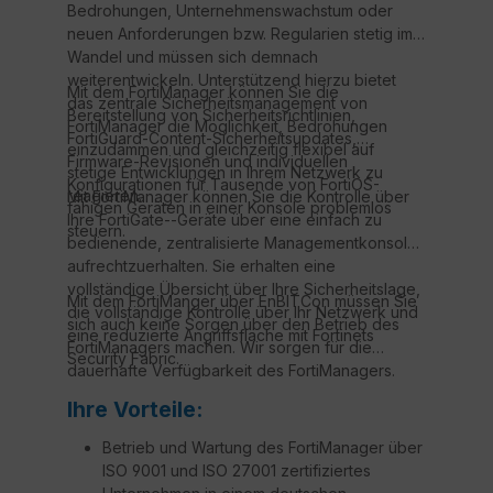
Bedrohungen, Unternehmenswachstum oder
neuen Anforderungen bzw. Regularien stetig im
Wandel und müssen sich demnach
weiterentwickeln. Unterstützend hierzu bietet
Mit dem FortiManager können Sie die
das zentrale Sicherheitsmanagement von
Bereitstellung von Sicherheitsrichtlinien,
FortiManager die Möglichkeit, Bedrohungen
FortiGuard-Content-Sicherheitsupdates,
einzudämmen und gleichzeitig flexibel auf
Firmware-Revisionen und individuellen
stetige Entwicklungen in Ihrem Netzwerk zu
Konfigurationen für Tausende von FortiOS-
reagieren.
Mit FortiManager können Sie die Kontrolle über
fähigen Geräten in einer Konsole problemlos
Ihre FortiGate--Geräte über eine einfach zu
steuern.
bedienende, zentralisierte Managementkonsole
aufrechtzuerhalten. Sie erhalten eine
vollständige Übersicht über Ihre Sicherheitslage,
Mit dem FortiManger über EnBITCon müssen Sie
die vollständige Kontrolle über Ihr Netzwerk und
sich auch keine Sorgen über den Betrieb des
eine reduzierte Angriffsfläche mit Fortinets
FortiManagers machen. Wir sorgen für die
Security Fabric.
dauerhafte Verfügbarkeit des FortiManagers.
Ihre Vorteile:
Betrieb und Wartung des FortiManager über
ISO 9001 und ISO 27001 zertifiziertes