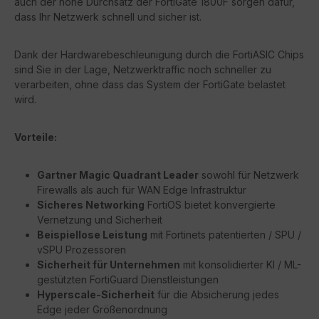
auch der hohe Durchsatz der FortiGate 1800F sorgen dafür,
dass Ihr Netzwerk schnell und sicher ist.
Dank der Hardwarebeschleunigung durch die FortiASIC Chips
sind Sie in der Lage, Netzwerktraffic noch schneller zu
verarbeiten, ohne dass das System der FortiGate belastet
wird.
Vorteile:
Gartner Magic Quadrant Leader
sowohl für Netzwerk
Firewalls als auch für WAN Edge Infrastruktur
Sicheres Networking
FortiOS bietet konvergierte
Vernetzung und Sicherheit
Beispiellose Leistung
mit Fortinets patentierten / SPU /
vSPU Prozessoren
Sicherheit für Unternehmen
mit konsolidierter KI / ML-
gestützten FortiGuard Dienstleistungen
Hyperscale-Sicherheit
für die Absicherung jedes
Edge jeder Größenordnung