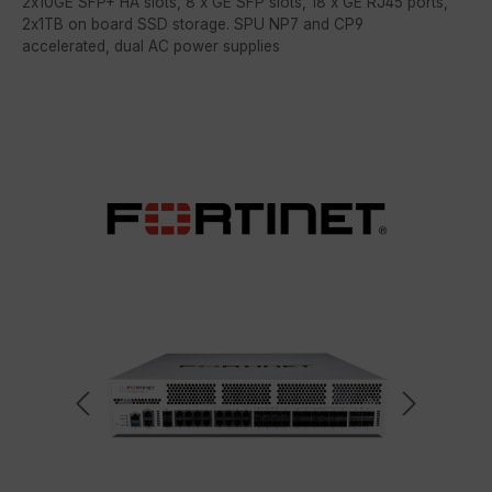
2x10GE SFP+ HA slots, 8 x GE SFP slots, 18 x GE RJ45 ports,
2x1TB on board SSD storage. SPU NP7 and CP9
accelerated, dual AC power supplies
Bildergalerie überspringen