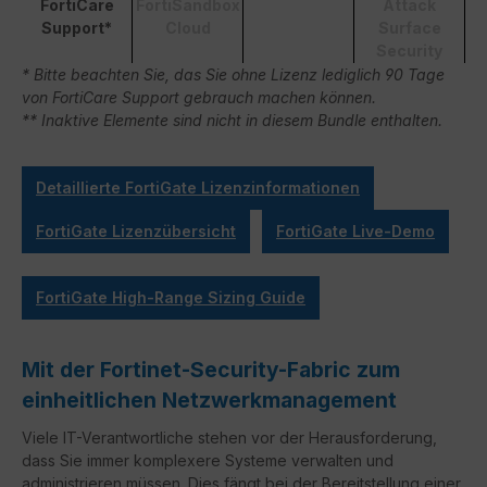
FortiCare
FortiSandbox
Attack
Support*
Cloud
Surface
Security
* Bitte beachten Sie, das Sie ohne Lizenz lediglich 90 Tage
von FortiCare Support gebrauch machen können.
** Inaktive Elemente sind nicht in diesem Bundle enthalten.
Detaillierte FortiGate Lizenzinformationen
FortiGate Lizenzübersicht
FortiGate Live-Demo
FortiGate High-Range Sizing Guide
Mit der Fortinet-Security-Fabric zum
einheitlichen Netzwerkmanagement
Viele IT-Verantwortliche stehen vor der Herausforderung,
dass Sie immer komplexere Systeme verwalten und
administrieren müssen. Dies fängt bei der Bereitstellung einer