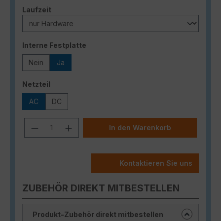
auswählen
Laufzeit
auswählen
Interne Festplatte
Nein
Ja
auswählen
Netzteil
AC
DC
Produkt Anzahl: Gib den gewünschten
In den Warenkorb
Kontaktieren Sie uns
ZUBEHÖR DIREKT MITBESTELLEN
Produkt-Zubehör direkt mitbestellen