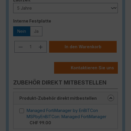
auswählen
Interne Festplatte
Nein
Ja
Produkt Anzahl: Gib den gewünschten
In den Warenkorb
Kontaktieren Sie uns
ZUBEHÖR DIREKT MITBESTELLEN
Produkt-Zubehör direkt mitbestellen
Managed FortiManager by EnBITCon
MSPbyEnBITCon: Managed FortiManager
CHF 99.00