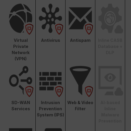
Virtual
Antivirus
Antispam
Inline CASB
Private
Database +
Network
DLP
(VPN)
SD-WAN
Intrusion
Web & Video
AI-based
Services
Prevention
Filter
Inline
System (IPS)
Malware
Prevention