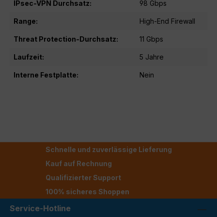
IPsec-VPN Durchsatz:
98 Gbps
Range:
High-End Firewall
Threat Protection-Durchsatz:
11 Gbps
Laufzeit:
5 Jahre
Interne Festplatte:
Nein
Schnelle und zuverlässige Lieferung
Kauf auf Rechnung
Qualifizierter Support
100% sicheres Shoppen
Service-Hotline