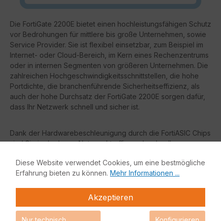
Die FortiGate 2200E bietet einen hochleistungsfähigen Schutz
vor Bedrohungen für mittlere bis große Unternehmen, sowie
Service Provider. Sie ist flexibel einsetzbar, zum Beispiel im
Internet- oder Cloud-Bereich, im Kern eines Rechenzentrums
oder in internen Segmenten von größeren Unternehmen. Die
zahlreichen Hochgeschwindigkeitsschnittstellen, die hohe
Portdichte, die branchenführende Sicherheitseffizienz, als
auch der hohe Durchsatz der FortiGate 2200E sorgen dafür,
dass Ihr Netzwerk schnell und sicher ist.
Dank der Hardwarebeschleunigung durch die FortiASIC Chips
sind Sie in der Lage, Netzwerktraffic noch schneller zu
verarbeiten, ohne dass das System der FortiGate belastet
Diese Website verwendet Cookies, um eine bestmögliche
wird.
Erfahrung bieten zu können.
Mehr Informationen ...
Vorteile:
Akzeptieren
Gartner Magic Quadrant Leader
sowohl für Netzwerk
Nur technisch
Konfigurieren