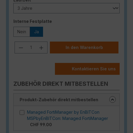
auswählen
Interne Festplatte
Nein
Ja
Produkt Anzahl: Gib den gewünschten
In den Warenkorb
Kontaktieren Sie uns
ZUBEHÖR DIREKT MITBESTELLEN
Produkt-Zubehör direkt mitbestellen
Managed FortiManager by EnBITCon
MSPbyEnBITCon: Managed FortiManager
CHF 99.00