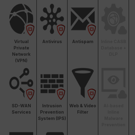
Virtual
Antivirus
Antispam
Inline CASB
Private
Database +
Network
DLP
(VPN)
SD-WAN
Intrusion
Web & Video
AI-based
Services
Prevention
Filter
Inline
System (IPS)
Malware
Prevention