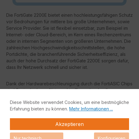
Die FortiGate 2200E bietet einen hochleistungsfähigen Schutz
vor Bedrohungen für mittlere bis große Unternehmen, sowie
Service Provider. Sie ist flexibel einsetzbar, zum Beispiel im
Internet- oder Cloud-Bereich, im Kern eines Rechenzentrums
oder in internen Segmenten von größeren Unternehmen. Die
zahlreichen Hochgeschwindigkeitsschnittstellen, die hohe
Portdichte, die branchenführende Sicherheitseffizienz, als
auch der hohe Durchsatz der FortiGate 2200E sorgen dafür,
dass Ihr Netzwerk schnell und sicher ist.
Dank der Hardwarebeschleunigung durch die FortiASIC Chips
sind Sie in der Lage, Netzwerktraffic noch schneller zu
verarbeiten, ohne dass das System der FortiGate belastet
Diese Website verwendet Cookies, um eine bestmögliche
wird.
Erfahrung bieten zu können.
Mehr Informationen ...
Vorteile:
Akzeptieren
Gartner Magic Quadrant Leader
sowohl für Netzwerk
Nur technisch
Konfigurieren