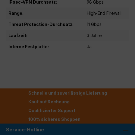
IPsec-VPN Durchsatz:
98 Gbps
Range:
High-End Firewall
Threat Protection-Durchsatz:
11 Gbps
Laufzeit:
3 Jahre
Interne Festplatte:
Ja
Schnelle und zuverlässige Lieferung
Kauf auf Rechnung
Qualifizierter Support
100% sicheres Shoppen
Service-Hotline