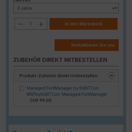
Produkt Anzahl: Gib den gewünschten
In den Warenkorb
Kontaktieren Sie uns
ZUBEHÖR DIREKT MITBESTELLEN
Produkt-Zubehör direkt mitbestellen
Managed FortiManager by EnBITCon
MSPbyEnBITCon: Managed FortiManager
CHF 99.00