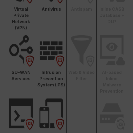
Virtual
Antivirus
Antispam
Inline CASB
Private
Database +
Network
DLP
(VPN)
SD-WAN
Intrusion
Web & Video
AI-based
Services
Prevention
Filter
Inline
System (IPS)
Malware
Prevention