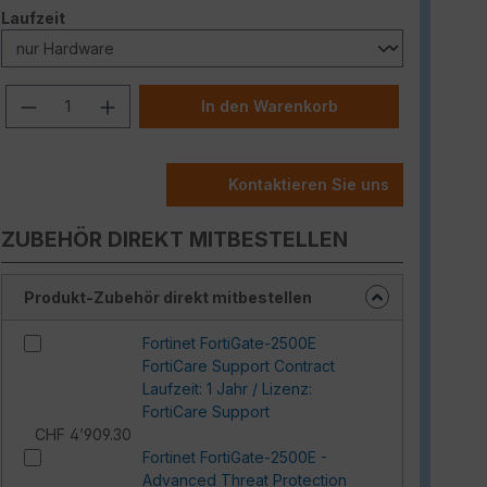
auswählen
Laufzeit
Produkt Anzahl: Gib den gewünschten W
In den Warenkorb
Kontaktieren Sie uns
ZUBEHÖR DIREKT MITBESTELLEN
Produkt-Zubehör direkt mitbestellen
Fortinet FortiGate-2500E
FortiCare Support Contract
Laufzeit: 1 Jahr / Lizenz:
FortiCare Support
CHF 4’909.30
Fortinet FortiGate-2500E -
Advanced Threat Protection