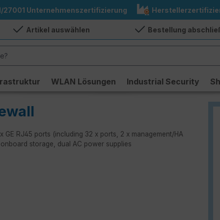
1/27001 Unternehmenszertifizierung
Herstellerzertifizie
Artikel auswählen
Bestellung abschli
frastruktur
WLAN Lösungen
Industrial Security
S
ewall
 x GE RJ45 ports (including 32 x ports, 2 x management/HA
onboard storage, dual AC power supplies