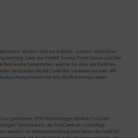
tzwerke werden nicht nur in Büros, sondern auch immer
gung benötigt. Dank der
FortiAP Access Points
lassen sich hier
-Netzwerke bereitstellen, welche Sie über die FortiGate-
 einen dedizierten WLAN-Controller verwalten können. Mit
Ausleuchtung
können Sie Ihre WLAN Erlebniss weiter
t nur gesicherte VPN Verbindungen mit Ihrer FortiGate
lichtigen Variante kann der FortiClient als vollwertige
n werden. Als Weiterentwicklung steht Ihnen die FortiEDR-
ngen können mit der FortiGate-Firewall kommunizieren und