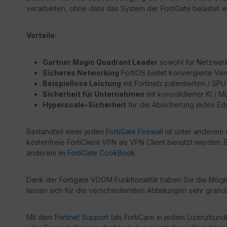
verarbeiten, ohne dass das System der FortiGate belastet wi
Vorteile:
Gartner Magic Quadrant Leader
sowohl für Netzwerk 
Sicheres Networking
FortiOS bietet konvergierte Ver
Beispiellose Leistung
mit Fortinets patentierten / S
Sicherheit für Unternehmen
mit konsolidierter KI / 
Hyperscale-Sicherheit
für die Absicherung jedes E
Bestandteil einer jeden
FortiGate Firewall
ist unter anderem 
kostenfreie FortiClient VPN als VPN Client benutzt werden. E
anderem im
FortiGate CookBook
.
Dank der Fortigate VDOM Funktionalität haben Sie die Mögli
lassen sich für die verschiedensten Abteilungen sehr granul
Mit dem
Fortinet Support
(als FortiCare in jedem Lizenzbundl