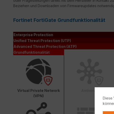
oder Fragestellungen direkt mit dem Hersteller in Kontakt zu
Beziehen und Downloaden von Firmwareupdates notwendi
Fortinet FortiGate Grundfunktionalität
Enterprise Protection
Unified Threat Protection (UTP)
Advanced Threat Protection (ATP)
Grundfunktionalität
Virtual Private Network
Antivirus
(VPN)
Diese 
könne