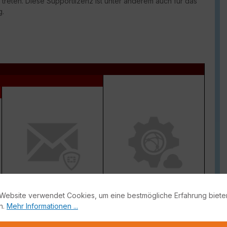
 treten. Diese Supportlizenz ist unter anderem auch für das
g.
Antispam
Inline CASB Database +
DLP
Website verwendet Cookies, um eine bestmögliche Erfahrung biete
n.
Mehr Informationen ...