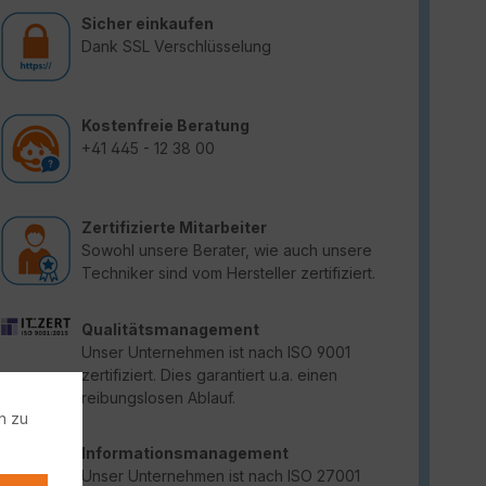
Sicher einkaufen
Dank SSL Verschlüsselung
Kostenfreie Beratung
+41 445 - 12 38 00
Zertifizierte Mitarbeiter
Sowohl unsere Berater, wie auch unsere
Techniker sind vom Hersteller zertifiziert.
Qualitätsmanagement
Unser Unternehmen ist nach ISO 9001
zertifiziert. Dies garantiert u.a. einen
reibungslosen Ablauf.
n zu
Informationsmanagement
Unser Unternehmen ist nach ISO 27001