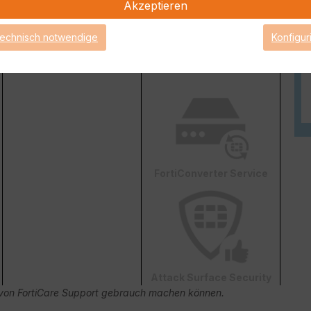
Akzeptieren
technisch notwendige
Konfigur
Web & Video Filter
AI-based Inline Malware
Prevention
FortiConverter Service
Attack Surface Security
ge von FortiCare Support gebrauch machen können.