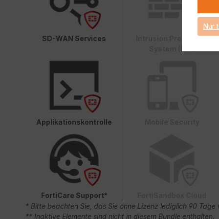
Nur 
SD-WAN Services
Intrusion Prevention
System (IPS)
Applikationskontrolle
Mobile Security
FortiCare Support*
FortiSandbox Cloud
* Bitte beachten Sie, das Sie ohne Lizenz lediglich 90 Ta
** Inaktive Elemente sind nicht in diesem Bundle enthalten.