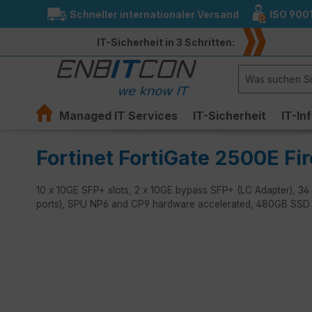
Schneller internationaler Versand
ISO 900
springen
Zur Hauptnavigation springen
IT-Sicherheit in 3 Schritten:
Managed IT Services
IT-Sicherheit
IT-In
Fortinet FortiGate 2500E Fir
10 x 10GE SFP+ slots, 2 x 10GE bypass SFP+ (LC Adapter), 34
ports), SPU NP6 and CP9 hardware accelerated, 480GB SSD 
Bildergalerie überspringen