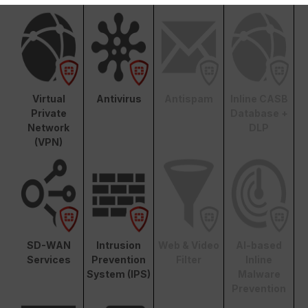
Virtual
Antivirus
Antispam
Inline CASB
Private
Database +
Network
DLP
(VPN)
SD-WAN
Intrusion
Web & Video
AI-based
Services
Prevention
Filter
Inline
System (IPS)
Malware
Prevention