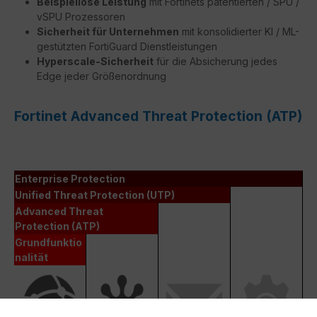
Beispiellose Leistung
mit Fortinets patentierten / SPU /
vSPU Prozessoren
Sicherheit für Unternehmen
mit konsolidierter KI / ML-
gestützten FortiGuard Dienstleistungen
Hyperscale-Sicherheit
für die Absicherung jedes
Edge jeder Größenordnung
Fortinet Advanced Threat Protection (ATP)
Enterprise Protection
Unified Threat Protection (UTP)
Advanced Threat
Protection (ATP)
Grundfunktio
nalität