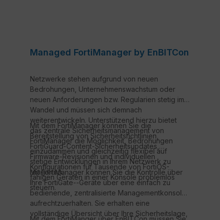
Managed FortiManager by EnBITCon
Netzwerke stehen aufgrund von neuen
Bedrohungen, Unternehmenswachstum oder
neuen Anforderungen bzw. Regularien stetig im
Wandel und müssen sich demnach
weiterentwickeln. Unterstützend hierzu bietet
Mit dem FortiManager können Sie die
das zentrale Sicherheitsmanagement von
Bereitstellung von Sicherheitsrichtlinien,
FortiManager die Möglichkeit, Bedrohungen
FortiGuard-Content-Sicherheitsupdates,
einzudämmen und gleichzeitig flexibel auf
Firmware-Revisionen und individuellen
stetige Entwicklungen in Ihrem Netzwerk zu
Konfigurationen für Tausende von FortiOS-
reagieren.
Mit FortiManager können Sie die Kontrolle über
fähigen Geräten in einer Konsole problemlos
Ihre FortiGate--Geräte über eine einfach zu
steuern.
bedienende, zentralisierte Managementkonsole
aufrechtzuerhalten. Sie erhalten eine
vollständige Übersicht über Ihre Sicherheitslage,
Mit dem FortiManger über EnBITCon müssen Sie