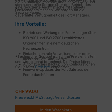
die vollständige Kontrolle über Ihr Netzwerk und
sich auch keine Sorgen über den Betrieb des
eine reduzierte Angriffsfläche mit Fortinets
FortiManagers machen. Wir sorgen für die
Security Fabric.
dauerhafte Verfügbarkeit des FortiManagers.
Ihre Vorteile:
Betrieb und Wartung des FortiManager über
ISO 9001 und ISO 27001 zertifiziertes
Unternehmen in einem deutschen
Rechenzentrum
Einfache zentrale Verwaltung einer oder
*Technischer Support ist nicht im Preis enthalten
mehrerer FortiGate-Geräte
und wird separat berechnet. Die Preise können
Automatisches Backup von Konfigurationen.
Sie unserer
Preisliste
entnehmen.
Firmware-Updates der FortiGate aus der
Ferne durchführen
Technischer Support durch Fortinet
zertifizierte Techniker*
Regulärer Preis:
CHF 99.00
Preise exkl. MwSt. zzgl. Versandkosten
In den Warenkorb