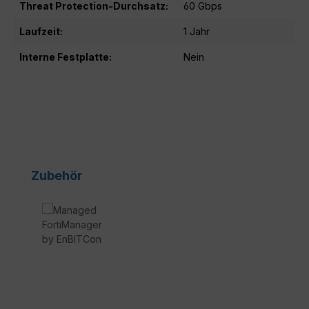
Threat Protection-Durchsatz:
60 Gbps
Laufzeit:
1 Jahr
Interne Festplatte:
Nein
Produktgalerie überspringen
Zubehör