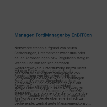
Managed FortiManager by EnBITCon
Netzwerke stehen aufgrund von neuen
Bedrohungen, Unternehmenswachstum oder
neuen Anforderungen bzw. Regularien stetig im
Wandel und müssen sich demnach
weiterentwickeln. Unterstützend hierzu bietet
Mit dem FortiManager können Sie die
das zentrale Sicherheitsmanagement von
Bereitstellung von Sicherheitsrichtlinien,
FortiManager die Möglichkeit, Bedrohungen
FortiGuard-Content-Sicherheitsupdates,
einzudämmen und gleichzeitig flexibel auf
Firmware-Revisionen und individuellen
stetige Entwicklungen in Ihrem Netzwerk zu
Konfigurationen für Tausende von FortiOS-
reagieren.
Mit FortiManager können Sie die Kontrolle über
fähigen Geräten in einer Konsole problemlos
Ihre FortiGate--Geräte über eine einfach zu
steuern.
bedienende, zentralisierte Managementkonsole