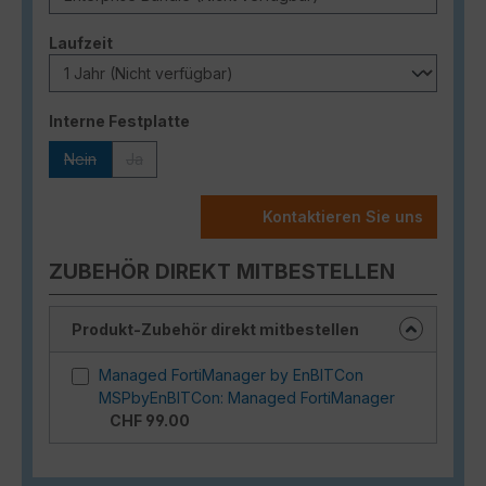
auswählen
Laufzeit
auswählen
Interne Festplatte
Nein
Ja
(Diese Option ist zurzeit nicht verfügbar.)
(Diese Option ist zurzeit nicht verfügbar.)
Kontaktieren Sie uns
ZUBEHÖR DIREKT MITBESTELLEN
Produkt-Zubehör direkt mitbestellen
Managed FortiManager by EnBITCon
MSPbyEnBITCon: Managed FortiManager
CHF 99.00