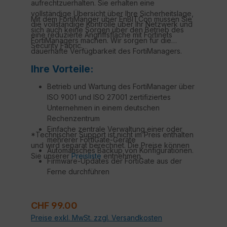
aufrechtzuerhalten. Sie erhalten eine
vollständige Übersicht über Ihre Sicherheitslage,
Mit dem FortiManger über EnBITCon müssen Sie
die vollständige Kontrolle über Ihr Netzwerk und
sich auch keine Sorgen über den Betrieb des
eine reduzierte Angriffsfläche mit Fortinets
FortiManagers machen. Wir sorgen für die
Security Fabric.
dauerhafte Verfügbarkeit des FortiManagers.
Ihre Vorteile:
Betrieb und Wartung des FortiManager über
ISO 9001 und ISO 27001 zertifiziertes
Unternehmen in einem deutschen
Rechenzentrum
Einfache zentrale Verwaltung einer oder
*Technischer Support ist nicht im Preis enthalten
mehrerer FortiGate-Geräte
und wird separat berechnet. Die Preise können
Automatisches Backup von Konfigurationen.
Sie unserer
Preisliste
entnehmen.
Firmware-Updates der FortiGate aus der
Ferne durchführen
Technischer Support durch Fortinet
zertifizierte Techniker*
Regulärer Preis:
CHF 99.00
Preise exkl. MwSt. zzgl. Versandkosten