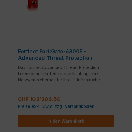
Fortinet FortiGate-6300F -
Advanced Threat Protection
Das Fortinet Advanced Thread Protection
Lizenzbundle liefert eine vollumfängliche
Netzwerksicherheit für Ihre IT-Infrastruktur.
Bestandteile dieses Bundles sind neben
FortiCare 24x7 Support auch Application Control,
Regulärer Preis:
Intrusion Prevention System (IPS) und Anti-Virus.
CHF 103’206.50
Preise exkl. MwSt. zzgl. Versandkosten
In den Warenkorb