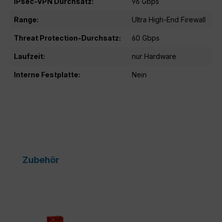
IPsec-VPN Durchsatz:
96 Gbps
Range:
Ultra High-End Firewall
Threat Protection-Durchsatz:
60 Gbps
Laufzeit:
nur Hardware
Interne Festplatte:
Nein
Produktgalerie überspringen
Zubehör