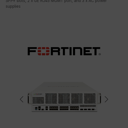
SFP+ slots, 2 x GE RJ45 MGMT port, and 3 x AC power
supplies
Bildergalerie überspringen