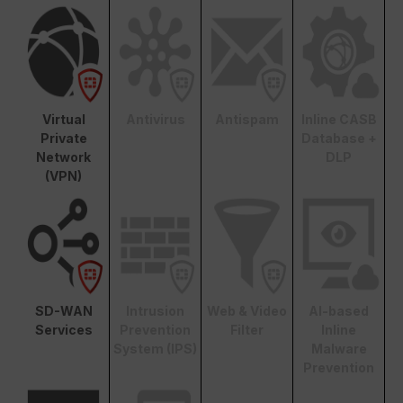
Virtual
Antivirus
Antispam
Inline CASB
Private
Database +
Network
DLP
(VPN)
SD-WAN
Intrusion
Web & Video
AI-based
Services
Prevention
Filter
Inline
System (IPS)
Malware
Prevention