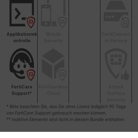
Applikationsk
Mobile
FortiConvert
ontrolle
Security
er Service
FortiCare
FortiSandbox
Attack
Support*
Cloud
Surface
Security
* Bitte beachten Sie, das Sie ohne Lizenz lediglich 90 Tage
von FortiCare Support gebrauch machen können.
** Inaktive Elemente sind nicht in diesem Bundle enthalten.