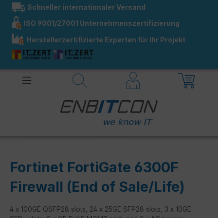
Schneller internationaler Versand
alt springen
ISO 9001/27001 Unternehmenszertifizierung
Herstellerzertifizierte Experten für Ihr Projekt
Fortinet FortiGate 6300F
Firewall (End of Sale/Life)
4 x 100GE QSFP28 slots, 24 x 25GE SFP28 slots, 3 x 10GE