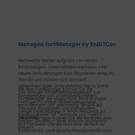
Managed FortiManager by EnBITCon
Netzwerke stehen aufgrund von neuen
Bedrohungen, Unternehmenswachstum oder
neuen Anforderungen bzw. Regularien stetig im
Wandel und müssen sich demnach
weiterentwickeln. Unterstützend hierzu bietet
Mit dem FortiManager können Sie die
das zentrale Sicherheitsmanagement von
Bereitstellung von Sicherheitsrichtlinien,
FortiManager die Möglichkeit, Bedrohungen
FortiGuard-Content-Sicherheitsupdates,
einzudämmen und gleichzeitig flexibel auf
Firmware-Revisionen und individuellen
stetige Entwicklungen in Ihrem Netzwerk zu
Konfigurationen für Tausende von FortiOS-
reagieren.
Mit FortiManager können Sie die Kontrolle über
fähigen Geräten in einer Konsole problemlos
Ihre FortiGate--Geräte über eine einfach zu
steuern.
bedienende, zentralisierte Managementkonsole