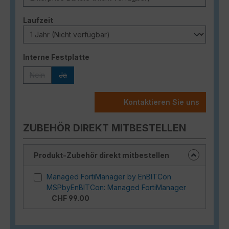
auswählen
Laufzeit
auswählen
Interne Festplatte
Nein
Ja
(Diese Option ist zurzeit nicht verfügbar.)
(Diese Option ist zurzeit nicht verfügbar.)
Kontaktieren Sie uns
ZUBEHÖR DIREKT MITBESTELLEN
Produkt-Zubehör direkt mitbestellen
Managed FortiManager by EnBITCon
MSPbyEnBITCon: Managed FortiManager
CHF 99.00