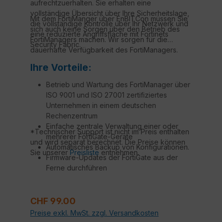
aufrechtzuerhalten. Sie erhalten eine
vollständige Übersicht über Ihre Sicherheitslage,
Mit dem FortiManger über EnBITCon müssen Sie
die vollständige Kontrolle über Ihr Netzwerk und
sich auch keine Sorgen über den Betrieb des
eine reduzierte Angriffsfläche mit Fortinets
FortiManagers machen. Wir sorgen für die
Security Fabric.
dauerhafte Verfügbarkeit des FortiManagers.
Ihre Vorteile:
Betrieb und Wartung des FortiManager über
ISO 9001 und ISO 27001 zertifiziertes
Unternehmen in einem deutschen
Rechenzentrum
Einfache zentrale Verwaltung einer oder
*Technischer Support ist nicht im Preis enthalten
mehrerer FortiGate-Geräte
und wird separat berechnet. Die Preise können
Automatisches Backup von Konfigurationen.
Sie unserer
Preisliste
entnehmen.
Firmware-Updates der FortiGate aus der
Ferne durchführen
Technischer Support durch Fortinet
zertifizierte Techniker*
Regulärer Preis:
CHF 99.00
Preise exkl. MwSt. zzgl. Versandkosten