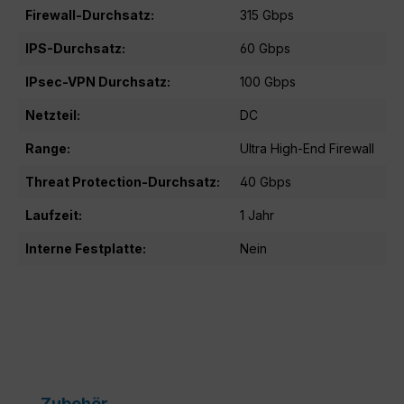
Firewall-Durchsatz:
315 Gbps
IPS-Durchsatz:
60 Gbps
IPsec-VPN Durchsatz:
100 Gbps
Netzteil:
DC
Range:
Ultra High-End Firewall
Threat Protection-Durchsatz:
40 Gbps
Laufzeit:
1 Jahr
Interne Festplatte:
Nein
Produktgalerie überspringen
Zubehör