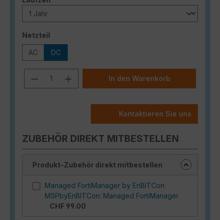
auswählen
Netzteil
AC
DC
Produkt Anzahl: Gib den gewünschten
In den Warenkorb
Kontaktieren Sie uns
ZUBEHÖR DIREKT MITBESTELLEN
Produkt-Zubehör direkt mitbestellen
Managed FortiManager by EnBITCon
MSPbyEnBITCon: Managed FortiManager
CHF 99.00