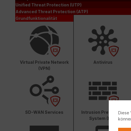
Unified Threat Protection (UTP)
Advanced Threat Protection (ATP)
Grundfunktionalität
Virtual Private Network
Antivirus
(VPN)
SD-WAN Services
Intrusion Prevention
Diese 
System (IPS)
könne