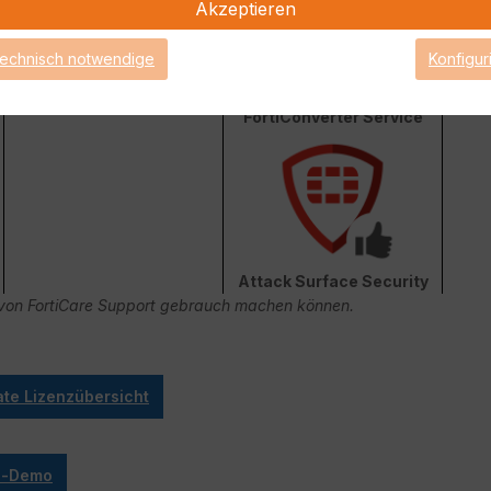
Akzeptieren
technisch notwendige
Konfigur
FortiConverter Service
Attack Surface Security
ge von FortiCare Support gebrauch machen können.
ate Lizenzübersicht
ve-Demo