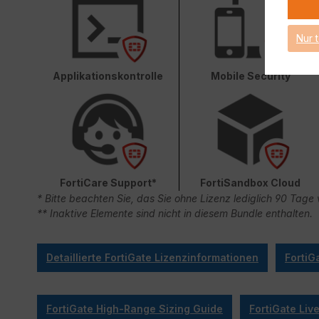
Nur 
Applikationskontrolle
Mobile Security
FortiCare Support*
FortiSandbox Cloud
* Bitte beachten Sie, das Sie ohne Lizenz lediglich 90 Ta
** Inaktive Elemente sind nicht in diesem Bundle enthalten.
Detaillierte FortiGate Lizenzinformationen
FortiG
FortiGate High-Range Sizing Guide
FortiGate Li