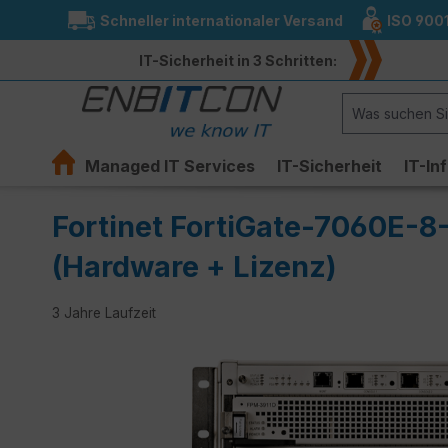
Schneller internationaler Versand
ISO 900
springen
Zur Hauptnavigation springen
IT-Sicherheit in 3 Schritten:
Managed IT Services
IT-Sicherheit
IT-In
Fortinet FortiGate-7060E-8
(Hardware + Lizenz)
3 Jahre Laufzeit
Bildergalerie überspringen