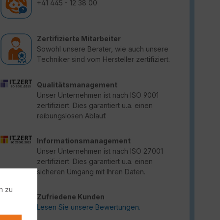
+41 445 - 12 38 00
Zertifizierte Mitarbeiter
Sowohl unsere Berater, wie auch unsere
Techniker sind vom Hersteller zertifiziert.
Qualitätsmanagement
Unser Unternehmen ist nach ISO 9001
zertifiziert. Dies garantiert u.a. einen
reibungslosen Ablauf.
Informationsmanagement
Unser Unternehmen ist nach ISO 27001
zertifiziert. Dies garantiert u.a. einen
sicheren Umgang mit Ihren Daten.
n zu
Zufriedene Kunden
Lesen Sie unsere Bewertungen.