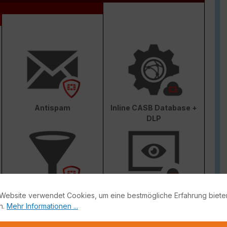
Antispam
Inline CASB Database +
DLP
Web & Video Filter
AI-based Inline Malware
Website verwendet Cookies, um eine bestmögliche Erfahrung biete
Prevention
n.
Mehr Informationen ...