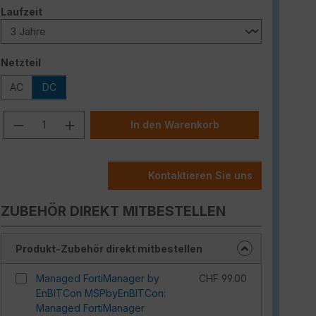
auswählen
Laufzeit
auswählen
Netzteil
AC
DC
Produkt Anzahl: Gib den gewünschten W
In den Warenkorb
Kontaktieren Sie uns
ZUBEHÖR DIREKT MITBESTELLEN
Produkt-Zubehör direkt mitbestellen
Managed FortiManager by
CHF 99.00
EnBITCon MSPbyEnBITCon:
Managed FortiManager