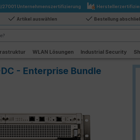
1/27001 Unternehmenszertifizierung
Herstellerzertifizie
Artikel auswählen
Bestellung abschli
frastruktur
WLAN Lösungen
Industrial Security
S
-DC - Enterprise Bundle