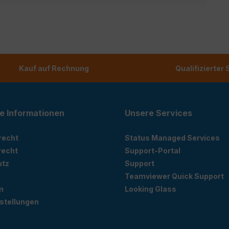
Kauf auf Rechnung
Qualifizierter
e Informationen
Unsere Services
recht
Status Managed Services
recht
Support-Portal
utz
Support
Teamviewer Quick Support
m
Looking Glass
stellungen