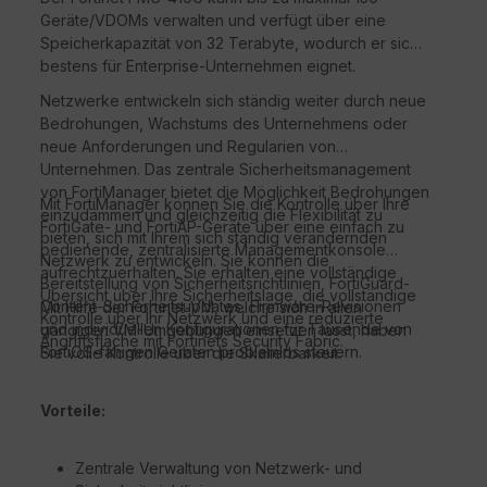
Geräte/VDOMs verwalten und verfügt über eine
Speicherkapazität von 32 Terabyte, wodurch er sich
bestens für Enterprise-Unternehmen eignet.
Netzwerke entwickeln sich ständig weiter durch neue
Bedrohungen, Wachstums des Unternehmens oder
neue Anforderungen und Regularien von
Unternehmen. Das zentrale Sicherheitsmanagement
von FortiManager bietet die Möglichkeit Bedrohungen
Mit FortiManager können Sie die Kontrolle über Ihre
einzudämmen und gleichzeitig die Flexibilität zu
FortiGate- und FortiAP-Geräte über eine einfach zu
bieten, sich mit Ihrem sich ständig verändernden
bedienende, zentralisierte Managementkonsole
Netzwerk zu entwickeln. Sie können die
aufrechtzuerhalten. Sie erhalten eine vollständige
Bereitstellung von Sicherheitsrichtlinien, FortiGuard-
Übersicht über Ihre Sicherheitslage, die vollständige
Content-Sicherheitsupdates, Firmware-Revisionen
Mit Hilfe der Fortinet-VM, welche sich in allen
Kontrolle über Ihr Netzwerk und eine reduzierte
und individuellen Konfigurationen für Tausende von
gängigen VM-Umgebungen einsetzen lässt, haben
Angriffsfläche mit Fortinets Security Fabric.
FortiOS-fähigen Geräten problemlos steuern.
Sie volle Kontrolle über die Skalierbarkeit.
Vorteile:
Zentrale Verwaltung von Netzwerk- und