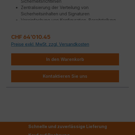
Sicherheitsrichtlinien
Zentralisierung der Verteilung von
Sicherheitsinhalten und Signaturen
Vereinfachung von Konfiguration, Bereitstellung
und Wartung
Reduzierung der Komplexität und Kosten
Regulärer Preis:
CHF 64’010.45
Automatisierung von Arbeitsabläufen und
Preise exkl. MwSt. zzgl. Versandkosten
Konfigurationen
Trennung von Kundendaten und Verwaltung der
Domains
In den Warenkorb
Automatisierung von Backups mit optimierter
Software und Sicherheitsupdates
Kontaktieren Sie uns
Schnelle und zuverlässige Lieferung