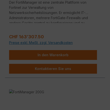
Der FortiManager ist eine zentrale Plattform von
Fortinet zur Verwaltung von
Netzwerksicherheitslösungen. Er ermöglicht IT-
Administratoren, mehrere FortiGate-Firewalls und
andere Geräte zentral zu konfigurieren und zu
überwachen. Dadurch wird die Verwaltung
vereinfacht und die Netzwerksicherheit erhöht.
Regulärer Preis:
CHF 163’307.50
Preise exkl. MwSt. zzgl. Versandkosten
In den Warenkorb
Kontaktieren Sie uns