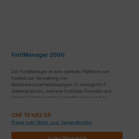
FortiManager 200G
Der FortiManager ist eine zentrale Plattform von
Fortinet zur Verwaltung von
Netzwerksicherheitslösungen. Er ermöglicht IT-
Administratoren, mehrere FortiGate-Firewalls und
andere Geräte zentral zu konfigurieren und zu
überwachen. Dadurch wird die Verwaltung
vereinfacht und die Netzwerksicherheit erhöht.
Regulärer Preis:
CHF 15’482.55
Preise exkl. MwSt. zzgl. Versandkosten
In den Warenkorb