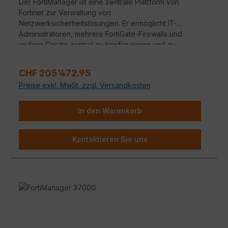
Der FortiManager ist eine zentrale Plattform von
Fortinet zur Verwaltung von
Netzwerksicherheitslösungen. Er ermöglicht IT-
Administratoren, mehrere FortiGate-Firewalls und
andere Geräte zentral zu konfigurieren und zu
überwachen. Dadurch wird die Verwaltung
vereinfacht und die Netzwerksicherheit erhöht.
Regulärer Preis:
CHF 205’472.95
Preise exkl. MwSt. zzgl. Versandkosten
In den Warenkorb
Kontaktieren Sie uns