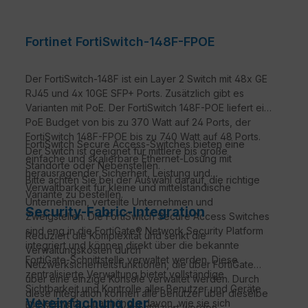
Fortinet FortiSwitch-148F-FPOE
Der FortiSwitch-148F ist ein Layer 2 Switch mit 48x GE
RJ45 und 4x 10GE SFP+ Ports. Zusätzlich gibt es
Varianten mit PoE. Der FortiSwitch 148F-POE liefert ein
PoE Budget von bis zu 370 Watt auf 24 Ports, der
FortiSwitch 148F-FPOE bis zu 740 Watt auf 48 Ports.
FortiSwitch Secure Access-Switches bieten eine
Der Switch ist geeignet für mittlere bis große
einfache und skalierbare Ethernet-Lösung mit
Standorte oder Nebenstellen.
herausragender Sicherheit, Leistung und
Bitte achten Sie bei der Auswahl darauf, die richtige
Verwaltbarkeit für kleine und mittelständische
Variante zu bestellen.
Unternehmen, verteilte Unternehmen und
Security-Fabric-Integration
Zweigstellen. Die FortiSwitch Secure Access Switches
sind eng in die FortiGate® Network Security Platform
Reduziert die Komplexität und senkt die
integriert und können direkt über die bekannte
Verwaltungskosten durch
FortiGate-Schnittstelle verwaltet werden. Diese
Netzwerksicherheitsfunktionen, die über FortiGate
zentralisierte Verwaltung bietet vollständige
über eine einzige Konsole verwaltet werden. Durch
Sichtbarkeit und Kontrolle aller Benutzer und Geräte
diese Integration können alle Benutzer über dieselbe
Vereinfachung der
im Netzwerk, unabhängig davon, wie sie sich
Benutzerdatenbank authentifiziert werden,