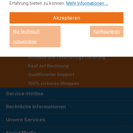
(SASE)
Erfahrung bieten zu können.
Mehr Informationen ...
Kontaktieren Sie uns
Skalierbar und flexibel für Zweigstellen oder
kleine Unternehmen
Akzeptieren
Bis zu 48 Zugangsports in einem kompakten 1
RU-Formfaktor
Nur technisch
Konfigurieren
Power over Ethernet und PoE+ Unterstützung
Wire-Speed-Switching mit bis zu 10GE-Uplinks
notwendige
Schnelle und zuverlässige Lieferung
Kauf auf Rechnung
Qualifizierter Support
100% sicheres Shoppen
Service-Hotline
Rechtliche Informationen
Unsere Services
Social Media