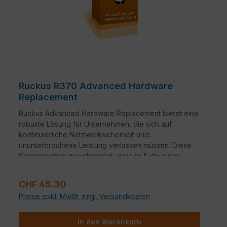
Ruckus R370 Advanced Hardware
Replacement
Ruckus Advanced Hardware Replacement bietet eine
robuste Lösung für Unternehmen, die sich auf
kontinuierliche Netzwerksicherheit und
ununterbrochene Leistung verlassen müssen. Diese
Serviceoption gewährleistet, dass im Falle eines
Hardwareausfalls ein nahtloser Übergang zu
Ersatzgeräten erfolgt.
Verkaufspreis:
CHF 45.30
Preise exkl. MwSt. zzgl. Versandkosten
In den Warenkorb