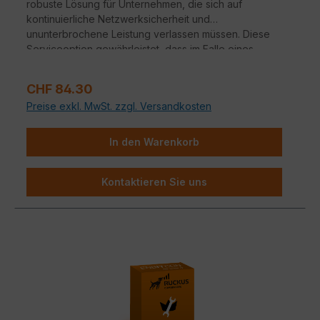
robuste Lösung für Unternehmen, die sich auf
kontinuierliche Netzwerksicherheit und
ununterbrochene Leistung verlassen müssen. Diese
Serviceoption gewährleistet, dass im Falle eines
Hardwareausfalls ein nahtloser Übergang zu
Ersatzgeräten erfolgt.
Verkaufspreis:
CHF 84.30
Preise exkl. MwSt. zzgl. Versandkosten
In den Warenkorb
Kontaktieren Sie uns