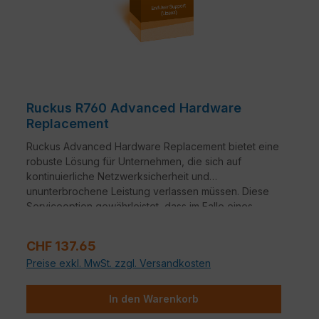
Ruckus R760 Advanced Hardware
Replacement
Ruckus Advanced Hardware Replacement bietet eine
robuste Lösung für Unternehmen, die sich auf
kontinuierliche Netzwerksicherheit und
ununterbrochene Leistung verlassen müssen. Diese
Serviceoption gewährleistet, dass im Falle eines
Hardwareausfalls ein nahtloser Übergang zu
Ersatzgeräten erfolgt.
Verkaufspreis:
CHF 137.65
Preise exkl. MwSt. zzgl. Versandkosten
In den Warenkorb