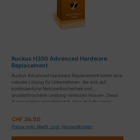
Ruckus H350 Advanced Hardware
Replacement
Ruckus Advanced Hardware Replacement bietet eine
robuste Lösung für Unternehmen, die sich auf
kontinuierliche Netzwerksicherheit und
ununterbrochene Leistung verlassen müssen. Diese
Serviceoption gewährleistet, dass im Falle eines
Hardwareausfalls ein nahtloser Übergang zu
Ersatzgeräten erfolgt.
Verkaufspreis:
CHF 34.50
Preise exkl. MwSt. zzgl. Versandkosten