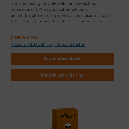
robuste Lösung für Unternehmen, die sich auf
kontinuierliche Netzwerksicherheit und
ununterbrochene Leistung verlassen müssen. Diese
Serviceoption gewährleistet, dass im Falle eines
Hardwareausfalls ein nahtloser Übergang zu
Ersatzgeräten erfolgt.
Verkaufspreis:
CHF 66.25
Preise exkl. MwSt. zzgl. Versandkosten
In den Warenkorb
Kontaktieren Sie uns