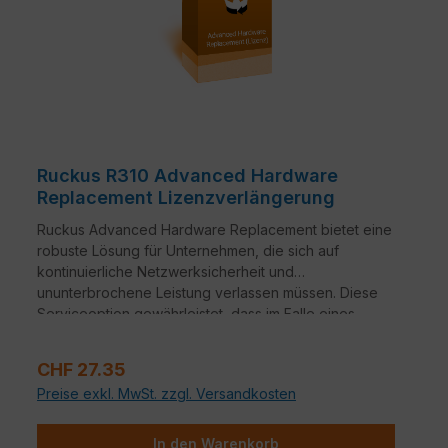
Ruckus R310 Advanced Hardware
Replacement Lizenzverlängerung
Ruckus Advanced Hardware Replacement bietet eine
robuste Lösung für Unternehmen, die sich auf
kontinuierliche Netzwerksicherheit und
ununterbrochene Leistung verlassen müssen. Diese
Serviceoption gewährleistet, dass im Falle eines
Hardwareausfalls ein nahtloser Übergang zu
Ersatzgeräten erfolgt.
Verkaufspreis:
CHF 27.35
Preise exkl. MwSt. zzgl. Versandkosten
In den Warenkorb