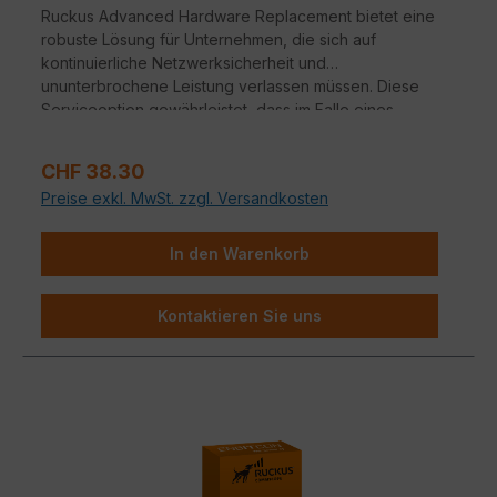
Ruckus Advanced Hardware Replacement bietet eine
robuste Lösung für Unternehmen, die sich auf
kontinuierliche Netzwerksicherheit und
ununterbrochene Leistung verlassen müssen. Diese
Serviceoption gewährleistet, dass im Falle eines
Hardwareausfalls ein nahtloser Übergang zu
Ersatzgeräten erfolgt.
Verkaufspreis:
CHF 38.30
Preise exkl. MwSt. zzgl. Versandkosten
In den Warenkorb
Kontaktieren Sie uns