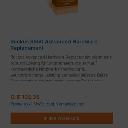
Ruckus R850 Advanced Hardware
Replacement
Ruckus Advanced Hardware Replacement bietet eine
robuste Lösung für Unternehmen, die sich auf
kontinuierliche Netzwerksicherheit und
ununterbrochene Leistung verlassen müssen. Diese
Serviceoption gewährleistet, dass im Falle eines
Hardwareausfalls ein nahtloser Übergang zu
Ersatzgeräten erfolgt.
Verkaufspreis:
CHF 102.35
Preise exkl. MwSt. zzgl. Versandkosten
In den Warenkorb