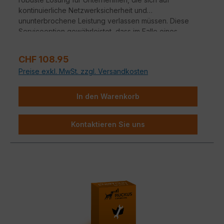
kontinuierliche Netzwerksicherheit und
ununterbrochene Leistung verlassen müssen. Diese
Serviceoption gewährleistet, dass im Falle eines
Hardwareausfalls ein nahtloser Übergang zu
Ersatzgeräten erfolgt.
Verkaufspreis:
CHF 108.95
Preise exkl. MwSt. zzgl. Versandkosten
In den Warenkorb
Kontaktieren Sie uns