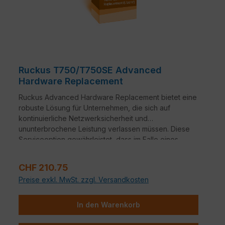
Ruckus T750/T750SE Advanced
Hardware Replacement
Ruckus Advanced Hardware Replacement bietet eine
robuste Lösung für Unternehmen, die sich auf
kontinuierliche Netzwerksicherheit und
ununterbrochene Leistung verlassen müssen. Diese
Serviceoption gewährleistet, dass im Falle eines
Hardwareausfalls ein nahtloser Übergang zu
Ersatzgeräten erfolgt.
Verkaufspreis:
CHF 210.75
Preise exkl. MwSt. zzgl. Versandkosten
In den Warenkorb