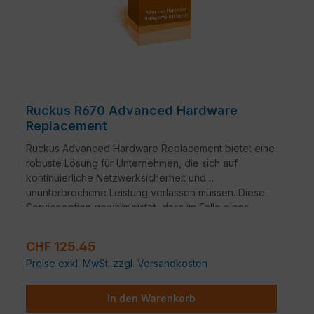
Ruckus R670 Advanced Hardware
Replacement
Ruckus Advanced Hardware Replacement bietet eine
robuste Lösung für Unternehmen, die sich auf
kontinuierliche Netzwerksicherheit und
ununterbrochene Leistung verlassen müssen. Diese
Serviceoption gewährleistet, dass im Falle eines
Hardwareausfalls ein nahtloser Übergang zu
Ersatzgeräten erfolgt.
Verkaufspreis:
CHF 125.45
Preise exkl. MwSt. zzgl. Versandkosten
In den Warenkorb