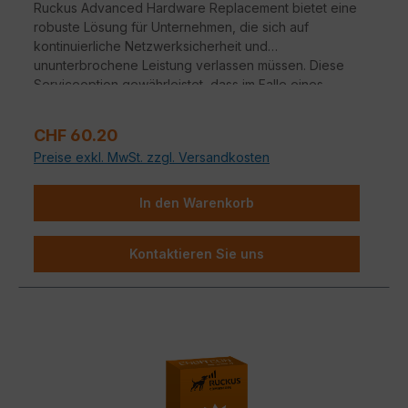
Ruckus Advanced Hardware Replacement bietet eine
robuste Lösung für Unternehmen, die sich auf
kontinuierliche Netzwerksicherheit und
ununterbrochene Leistung verlassen müssen. Diese
Serviceoption gewährleistet, dass im Falle eines
Hardwareausfalls ein nahtloser Übergang zu
Ersatzgeräten erfolgt.
Verkaufspreis:
CHF 60.20
Preise exkl. MwSt. zzgl. Versandkosten
In den Warenkorb
Kontaktieren Sie uns