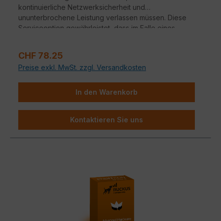
kontinuierliche Netzwerksicherheit und
ununterbrochene Leistung verlassen müssen. Diese
Serviceoption gewährleistet, dass im Falle eines
Hardwareausfalls ein nahtloser Übergang zu
Ersatzgeräten erfolgt.
Verkaufspreis:
CHF 78.25
Preise exkl. MwSt. zzgl. Versandkosten
In den Warenkorb
Kontaktieren Sie uns