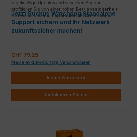
regelmäßige Updates und schnellen Support
profitieren Sie von einer hohen
Betriebssicherheit
Jetzt Ruckus Watchdog Standalone
und einem dauerhaft
optimalen WLAN-Erlebnis
.
Support sichern und Ihr Netzwerk
zukunftssicher machen!
Verkaufspreis:
CHF 79.25
Preise exkl. MwSt. zzgl. Versandkosten
In den Warenkorb
Kontaktieren Sie uns