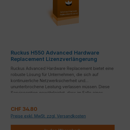
Ruckus H550 Advanced Hardware
Replacement Lizenzverlängerung
Ruckus Advanced Hardware Replacement bietet eine
robuste Lösung für Unternehmen, die sich auf
kontinuierliche Netzwerksicherheit und
ununterbrochene Leistung verlassen müssen. Diese
Serviceoption gewährleistet, dass im Falle eines
Hardwareausfalls ein nahtloser Übergang zu
Ersatzgeräten erfolgt.
Verkaufspreis:
CHF 34.80
Preise exkl. MwSt. zzgl. Versandkosten