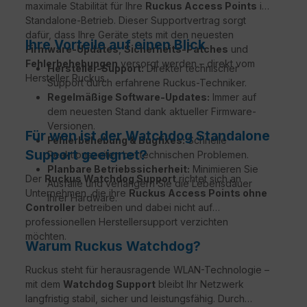
maximale Stabilität für Ihre
Ruckus Access Points
im
Standalone-Betrieb. Dieser Supportvertrag sorgt
dafür, dass Ihre Geräte stets mit den neuesten
Ihre Vorteile auf einen Blick
Firmware-Updates
,
Sicherheits-Patches
und
Fehlerbehebungen
versorgt werden – direkt vom
Hersteller-Support:
Direkter technischer
Hersteller Ruckus.
Support durch erfahrene Ruckus-Techniker.
Regelmäßige Software-Updates:
Immer auf
dem neuesten Stand dank aktueller Firmware-
Versionen.
Für wen ist der Watchdog Standalone
Fehlerbehebung & Bugfixes:
Schnelle
Support geeignet?
Reaktionszeiten bei technischen Problemen.
Planbare Betriebssicherheit:
Minimieren Sie
Der
Ruckus Watchdog Support
richtet sich an
Ausfälle und verlängern Sie die Lebensdauer
Unternehmen, die ihre
Ruckus Access Points ohne
Ihrer Hardware.
Controller
betreiben und dabei nicht auf
professionellen Herstellersupport verzichten
möchten.
Warum Ruckus Watchdog?
Ruckus steht für herausragende WLAN-Technologie –
mit dem
Watchdog Support
bleibt Ihr Netzwerk
langfristig stabil, sicher und leistungsfähig. Durch