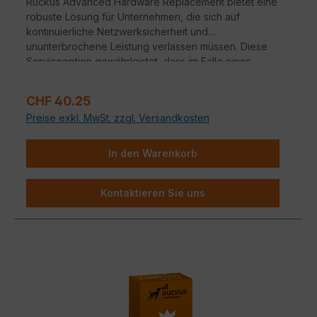
Ruckus Advanced Hardware Replacement bietet eine
robuste Lösung für Unternehmen, die sich auf
kontinuierliche Netzwerksicherheit und
ununterbrochene Leistung verlassen müssen. Diese
Serviceoption gewährleistet, dass im Falle eines
Hardwareausfalls ein nahtloser Übergang zu
Ersatzgeräten erfolgt.
Verkaufspreis:
CHF 40.25
Preise exkl. MwSt. zzgl. Versandkosten
In den Warenkorb
Kontaktieren Sie uns