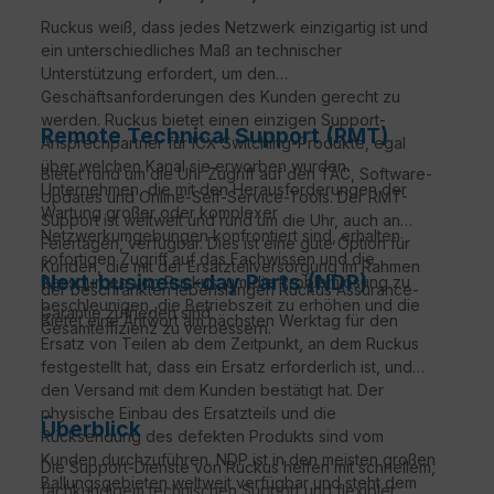
Ruckus weiß, dass jedes Netzwerk einzigartig ist und
ein unterschiedliches Maß an technischer
Unterstützung erfordert, um den
Geschäftsanforderungen des Kunden gerecht zu
werden. Ruckus bietet einen einzigen Support-
Remote Technical Support (RMT)
Ansprechpartner für ICX Switching-Produkte, egal
über welchen Kanal sie erworben wurden.
Bietet rund um die Uhr Zugriff auf den TAC, Software-
Unternehmen, die mit den Herausforderungen der
Updates und Online-Self-Service-Tools. Der RMT-
Wartung großer oder komplexer
Support ist weltweit und rund um die Uhr, auch an
Netzwerkumgebungen konfrontiert sind, erhalten
Feiertagen, verfügbar. Dies ist eine gute Option für
sofortigen Zugriff auf das Fachwissen und die
Kunden, die mit der Ersatzteilversorgung im Rahmen
Next-business-day Parts (NDP)
Ressourcen von Ruckus, um die Problemlösung zu
der beschränkten lebenslangen Ruckus Assurance-
beschleunigen, die Betriebszeit zu erhöhen und die
Garantie zufrieden sind.
Bietet eine Antwort am nächsten Werktag für den
Gesamteffizienz zu verbessern.
Ersatz von Teilen ab dem Zeitpunkt, an dem Ruckus
festgestellt hat, dass ein Ersatz erforderlich ist, und
den Versand mit dem Kunden bestätigt hat. Der
physische Einbau des Ersatzteils und die
Überblick
Rücksendung des defekten Produkts sind vom
Kunden durchzuführen. NDP ist in den meisten großen
Die Support-Dienste von Ruckus helfen mit schnellem,
Ballungsgebieten weltweit verfügbar und steht dem
fachkundigem technischen Support und flexibler