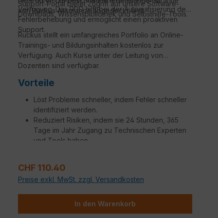
nicht durch die beschränkte lebenslange Garantie
Support-Portal bietet Zugriff auf unsere Software-
Verfügung. Das RDD hilft bei der Automatisierung der
von Ruckus Assurance abgedeckt sind.
Downloads, Wissensbibliothek und Selbsthilfe-Tools.
Fehlerbehebung und ermöglicht einen proaktiven
Support.
Ruckus stellt ein umfangreiches Portfolio an Online-
Trainings- und Bildungsinhalten kostenlos zur
Verfügung. Auch Kurse unter der Leitung von
Dozenten sind verfügbar.
Vorteile
Löst Probleme schneller, indem Fehler schneller
identifiziert werden.
Reduziert Risiken, indem sie 24 Stunden, 365
Tage im Jahr Zugang zu Technischen Experten
und Tools haben.
Erhalten sie Ersatz für defekte Teile mit einer
Variation von SLAs, um Ihren Anforderungen
Verkaufspreis:
CHF 110.40
gerecht zu werden.
Preise exkl. MwSt. zzgl. Versandkosten
Steigerung der Betriebseffizienz, um
Netzwerkmanager, Administratoren und
Ingenieure produktiver zu machen.
In den Warenkorb
Zusätzliche Aufträge, die auf spezifische