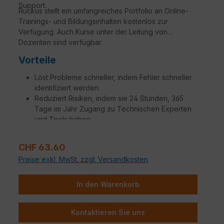
Support.
Ruckus stellt ein umfangreiches Portfolio an Online-
Trainings- und Bildungsinhalten kostenlos zur
Verfügung. Auch Kurse unter der Leitung von
Dozenten sind verfügbar.
Vorteile
Löst Probleme schneller, indem Fehler schneller
identifiziert werden.
Reduziert Risiken, indem sie 24 Stunden, 365
Tage im Jahr Zugang zu Technischen Experten
und Tools haben.
Erhalten sie Ersatz für defekte Teile mit einer
Variation von SLAs, um Ihren Anforderungen
Verkaufspreis:
CHF 63.60
gerecht zu werden.
Preise exkl. MwSt. zzgl. Versandkosten
Steigerung der Betriebseffizienz, um
Netzwerkmanager, Administratoren und
Ingenieure produktiver zu machen.
In den Warenkorb
Zusätzliche Aufträge, die auf spezifische
Kundenbedürfnisse zugeschnitten sind, stehen
Kontaktieren Sie uns
zur Verfügung.