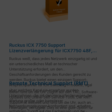
Ruckus ICX 7750 Support
Lizenzverlängerung für ICX7750 48F,
48C, 26Q
Ruckus weiß, dass jedes Netzwerk einzigartig ist und
ein unterschiedliches Maß an technischer
Unterstützung erfordert, um den
Geschäftsanforderungen des Kunden gerecht zu
werden. Ruckus bietet einen einzigen Support-
Remote Technical Support (RMT)
Ansprechpartner für ICX Switching-Produkte, egal
über welchen Kanal sie erworben wurden.
Bietet rund um die Uhr Zugriff auf den TAC, Software-
Unternehmen, die mit den Herausforderungen der
Updates und Online-Self-Service-Tools. Der RMT-
Wartung großer oder komplexer
Support ist weltweit und rund um die Uhr, auch an
Netzwerkumgebungen konfrontiert sind, erhalten
Feiertagen, verfügbar. Dies ist eine gute Option für
sofortigen Zugriff auf das Fachwissen und die