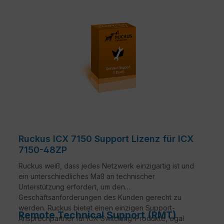
Ruckus ICX 7150 Support Lizenz für ICX
7150-48ZP
Ruckus weiß, dass jedes Netzwerk einzigartig ist und
ein unterschiedliches Maß an technischer
Unterstützung erfordert, um den
Geschäftsanforderungen des Kunden gerecht zu
werden. Ruckus bietet einen einzigen Support-
Remote Technical Support (RMT)
Ansprechpartner für ICX Switching-Produkte, egal