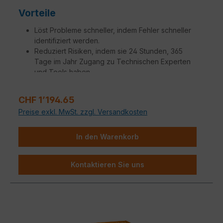
Vorteile
Löst Probleme schneller, indem Fehler schneller
identifiziert werden.
Reduziert Risiken, indem sie 24 Stunden, 365
Tage im Jahr Zugang zu Technischen Experten
und Tools haben.
Erhalten sie Ersatz für defekte Teile mit einer
Variation von SLAs, um Ihren Anforderungen
Verkaufspreis:
CHF 1’194.65
gerecht zu werden.
Preise exkl. MwSt. zzgl. Versandkosten
Steigerung der Betriebseffizienz, um
Netzwerkmanager, Administratoren und
Ingenieure produktiver zu machen.
In den Warenkorb
Zusätzliche Aufträge, die auf spezifische
Kundenbedürfnisse zugeschnitten sind, stehen
Kontaktieren Sie uns
zur Verfügung.