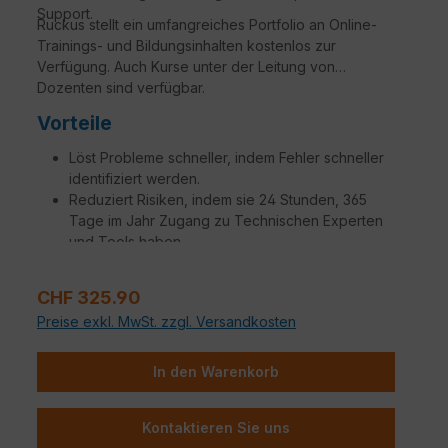
Support.
Ruckus stellt ein umfangreiches Portfolio an Online-
Trainings- und Bildungsinhalten kostenlos zur
Verfügung. Auch Kurse unter der Leitung von
Dozenten sind verfügbar.
Vorteile
Löst Probleme schneller, indem Fehler schneller
identifiziert werden.
Reduziert Risiken, indem sie 24 Stunden, 365
Tage im Jahr Zugang zu Technischen Experten
und Tools haben.
Erhalten sie Ersatz für defekte Teile mit einer
Variation von SLAs, um Ihren Anforderungen
Verkaufspreis:
CHF 325.90
gerecht zu werden.
Preise exkl. MwSt. zzgl. Versandkosten
Steigerung der Betriebseffizienz, um
Netzwerkmanager, Administratoren und
Ingenieure produktiver zu machen.
In den Warenkorb
Zusätzliche Aufträge, die auf spezifische
Kundenbedürfnisse zugeschnitten sind, stehen
Kontaktieren Sie uns
zur Verfügung.