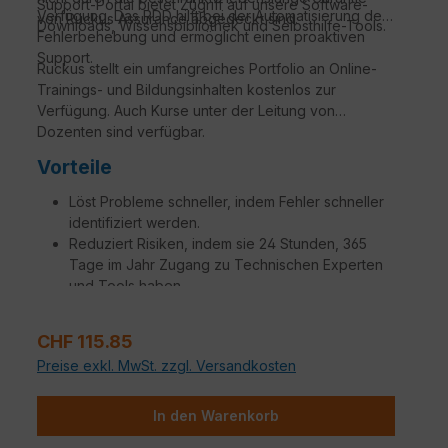
Support-Portal bietet Zugriff auf unsere Software-
Verfügung. Das RDD hilft bei der Automatisierung der
von Ruckus Assurance abgedeckt sind.
Downloads, Wissensbibliothek und Selbsthilfe-Tools.
Fehlerbehebung und ermöglicht einen proaktiven
Support.
Ruckus stellt ein umfangreiches Portfolio an Online-
Trainings- und Bildungsinhalten kostenlos zur
Verfügung. Auch Kurse unter der Leitung von
Dozenten sind verfügbar.
Vorteile
Löst Probleme schneller, indem Fehler schneller
identifiziert werden.
Reduziert Risiken, indem sie 24 Stunden, 365
Tage im Jahr Zugang zu Technischen Experten
und Tools haben.
Erhalten sie Ersatz für defekte Teile mit einer
Variation von SLAs, um Ihren Anforderungen
Verkaufspreis:
CHF 115.85
gerecht zu werden.
Preise exkl. MwSt. zzgl. Versandkosten
Steigerung der Betriebseffizienz, um
Netzwerkmanager, Administratoren und
Ingenieure produktiver zu machen.
In den Warenkorb
Zusätzliche Aufträge, die auf spezifische