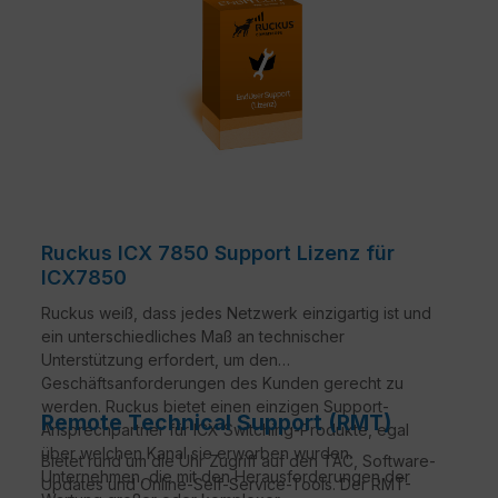
Ruckus ICX 7850 Support Lizenz für
ICX7850
Ruckus weiß, dass jedes Netzwerk einzigartig ist und
ein unterschiedliches Maß an technischer
Unterstützung erfordert, um den
Geschäftsanforderungen des Kunden gerecht zu
werden. Ruckus bietet einen einzigen Support-
Remote Technical Support (RMT)
Ansprechpartner für ICX Switching-Produkte, egal
über welchen Kanal sie erworben wurden.
Bietet rund um die Uhr Zugriff auf den TAC, Software-
Unternehmen, die mit den Herausforderungen der
Updates und Online-Self-Service-Tools. Der RMT-