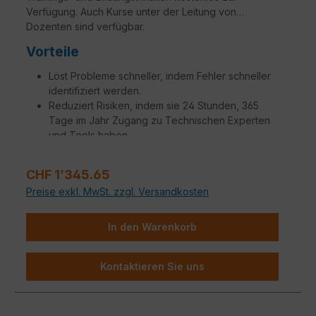
Verfügung. Auch Kurse unter der Leitung von
Dozenten sind verfügbar.
Vorteile
Löst Probleme schneller, indem Fehler schneller
identifiziert werden.
Reduziert Risiken, indem sie 24 Stunden, 365
Tage im Jahr Zugang zu Technischen Experten
und Tools haben.
Erhalten sie Ersatz für defekte Teile mit einer
Variation von SLAs, um Ihren Anforderungen
Verkaufspreis:
CHF 1’345.65
gerecht zu werden.
Preise exkl. MwSt. zzgl. Versandkosten
Steigerung der Betriebseffizienz, um
Netzwerkmanager, Administratoren und
Ingenieure produktiver zu machen.
In den Warenkorb
Zusätzliche Aufträge, die auf spezifische
Kundenbedürfnisse zugeschnitten sind, stehen
Kontaktieren Sie uns
zur Verfügung.