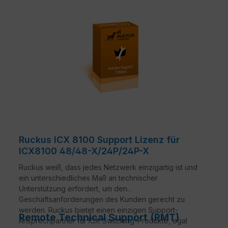
Ruckus ICX 8100 Support Lizenz für
ICX8100 48/48-X/24P/24P-X
Ruckus weiß, dass jedes Netzwerk einzigartig ist und
ein unterschiedliches Maß an technischer
Unterstützung erfordert, um den
Geschäftsanforderungen des Kunden gerecht zu
werden. Ruckus bietet einen einzigen Support-
Remote Technical Support (RMT)
Ansprechpartner für ICX Switching-Produkte, egal