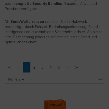
auch
komplette Security Bundles
(Essential, Advanced,
Premium) verfügbar.
Mit
SonicWall Lizenzen
schützen Sie Ihr Netzwerk
nachhaltig – durch Echtzeit-Bedrohungserkennung, Cloud-
Intelligence und automatisierte Sicherheitsupdates. So bleibt
Ihre IT-Umgebung jederzeit auf dem neuesten Stand und
optimal abgesichert.
Seite
Seite
Seite
Seite
Seite
1
2
3
4
5