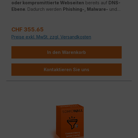
oder kompromittierte Webseiten
bereits auf
DNS-
Ebene
. Dadurch werden
Phishing-, Malware-
und
Botnet-Bedrohungen
effektiv gestoppt – ganz ohne
TLS-Entschlüsselung
oder Leistungseinbußen.
Regulärer Preis:
CHF 355.65
Preise exkl. MwSt. zzgl. Versandkosten
In den Warenkorb
Kontaktieren Sie uns