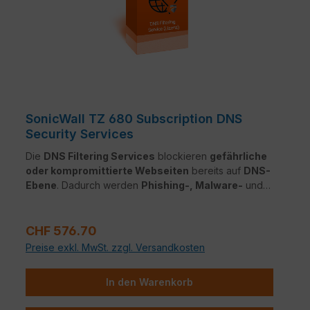
SonicWall TZ 680 Subscription DNS
Security Services
Die
DNS Filtering Services
blockieren
gefährliche
oder kompromittierte Webseiten
bereits auf
DNS-
Ebene
. Dadurch werden
Phishing-, Malware-
und
Botnet-Bedrohungen
effektiv gestoppt – ganz ohne
TLS-Entschlüsselung
oder Leistungseinbußen.
Regulärer Preis:
CHF 576.70
Preise exkl. MwSt. zzgl. Versandkosten
In den Warenkorb