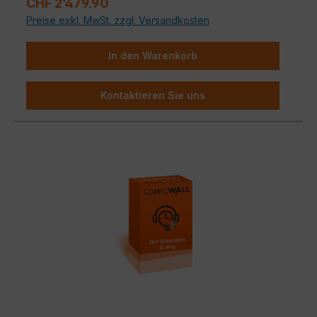
Regulärer Preis:
Content Filtering
und
Capture ATP
für
CHF 2’479.90
ganzheitliche Netzwerksicherheit.
Preise exkl. MwSt. zzgl. Versandkosten
In den Warenkorb
Kontaktieren Sie uns