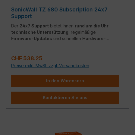
SonicWall TZ 680 Subscription 24x7
Support
Der
24x7 Support
bietet Ihnen
rund um die Uhr
technische Unterstützung
, regelmäßige
Firmware-Updates
und schnellen
Hardware-
Austausch
im Fehlerfall. So bleibt Ihr Netzwerk
jederzeit
verfügbar, sicher
und auf dem neuesten
Regulärer Preis:
Stand – ohne lange Ausfallzeiten oder komplizierte
CHF 538.25
Supportwege.
Preise exkl. MwSt. zzgl. Versandkosten
In den Warenkorb
Kontaktieren Sie uns