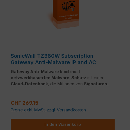
SonicWall TZ380W Subscription
Gateway Anti-Malware IP and AC
Gateway Anti-Malware
kombiniert
netzwerkbasierten Malware-Schutz
mit einer
Cloud-Datenbank
, die Millionen von
Signaturen
enthält. Der Dienst erkennt und blockiert
Viren,
Trojaner
und andere Bedrohungen in
Echtzeit
– für
Regulärer Preis:
dauerhaften Netzwerkschutz
.
CHF 269.15
Preise exkl. MwSt. zzgl. Versandkosten
In den Warenkorb