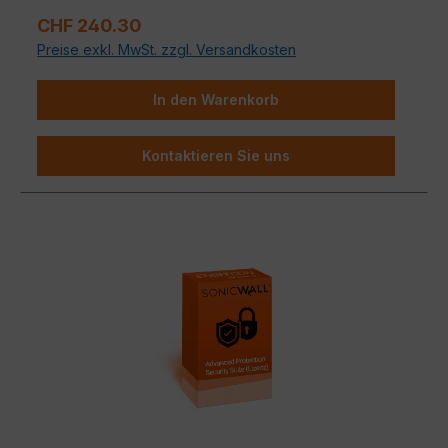
Analyse
werden Dateien in einer sicheren
Regulärer Preis:
Umgebung geprüft, um Angriffe
proaktiv zu stoppen
.
CHF 240.30
Preise exkl. MwSt. zzgl. Versandkosten
In den Warenkorb
Kontaktieren Sie uns