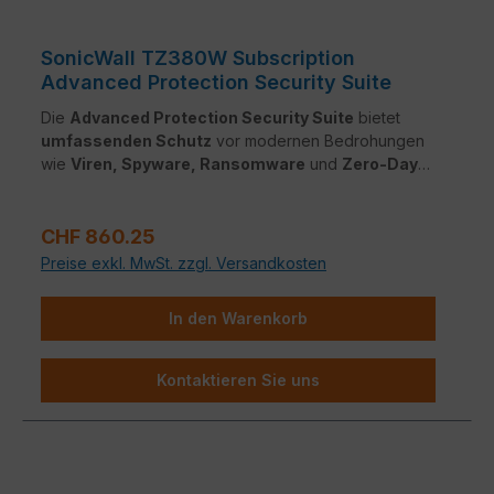
SonicWall TZ380W Subscription
Advanced Protection Security Suite
Die
Advanced Protection Security Suite
bietet
umfassenden Schutz
vor modernen Bedrohungen
wie
Viren, Spyware, Ransomware
und
Zero-Day-
Angriffen
. Sie kombiniert leistungsstarke Dienste wie
Gateway Anti-Malware
,
Intrusion Prevention
,
Regulärer Preis:
Content Filtering
und
Capture ATP
für
CHF 860.25
ganzheitliche Netzwerksicherheit.
Preise exkl. MwSt. zzgl. Versandkosten
In den Warenkorb
Kontaktieren Sie uns