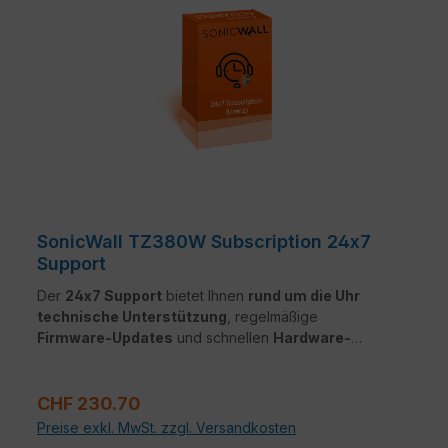
SonicWall TZ380W Subscription 24x7
Support
Der
24x7 Support
bietet Ihnen
rund um die Uhr
technische Unterstützung
, regelmäßige
Firmware-Updates
und schnellen
Hardware-
Austausch
im Fehlerfall. So bleibt Ihr Netzwerk
jederzeit
verfügbar, sicher
und auf dem neuesten
Regulärer Preis:
Stand – ohne lange Ausfallzeiten oder komplizierte
CHF 230.70
Supportwege.
Preise exkl. MwSt. zzgl. Versandkosten