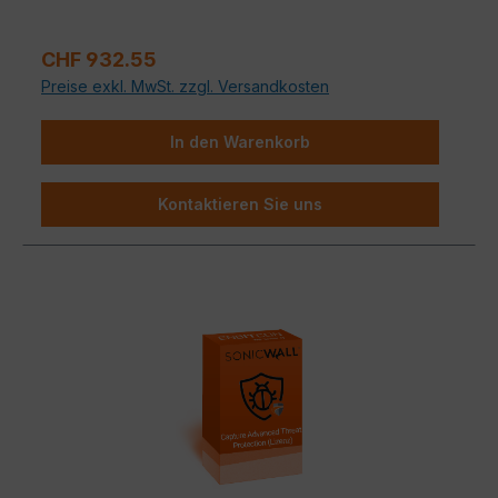
unerwünschte E-Mails bereits am
Gateway
gefiltert.
KI-gestützte Filter
und kontinuierliche Updates
Regulärer Preis:
sorgen für
sichere Kommunikation
.
CHF 932.55
Preise exkl. MwSt. zzgl. Versandkosten
In den Warenkorb
Kontaktieren Sie uns