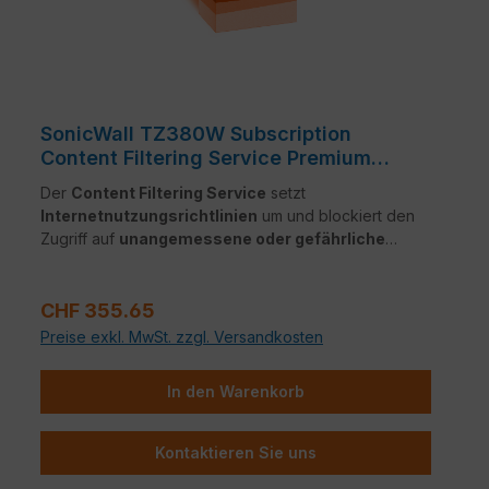
SonicWall TZ380W Subscription
Content Filtering Service Premium
BsEdt.
Der
Content Filtering Service
setzt
Internetnutzungsrichtlinien
um und blockiert den
Zugriff auf
unangemessene oder gefährliche
Webseiten
. Webseiten werden in über
90
Kategorien
klassifiziert und anhand eines
Regulärer Preis:
reputationsbasierten Bewertungssystems
CHF 355.65
geprüft – für eine
sichere und kontrollierte
Preise exkl. MwSt. zzgl. Versandkosten
Internetumgebung
.
In den Warenkorb
Kontaktieren Sie uns