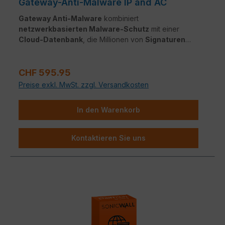
Gateway-Anti-Malware IP and AC
Gateway Anti-Malware
kombiniert
netzwerkbasierten Malware-Schutz
mit einer
Cloud-Datenbank
, die Millionen von
Signaturen
enthält. Der Dienst erkennt und blockiert
Viren,
Trojaner
und andere Bedrohungen in
Echtzeit
– für
Regulärer Preis:
dauerhaften Netzwerkschutz
.
CHF 595.95
Preise exkl. MwSt. zzgl. Versandkosten
In den Warenkorb
Kontaktieren Sie uns