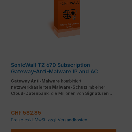
SonicWall TZ 670 Subscription
Gateway-Anti-Malware IP and AC
Gateway Anti-Malware
kombiniert
netzwerkbasierten Malware-Schutz
mit einer
Cloud-Datenbank
, die Millionen von
Signaturen
enthält. Der Dienst erkennt und blockiert
Viren,
Trojaner
und andere Bedrohungen in
Echtzeit
– für
Regulärer Preis:
dauerhaften Netzwerkschutz
.
CHF 582.85
Preise exkl. MwSt. zzgl. Versandkosten