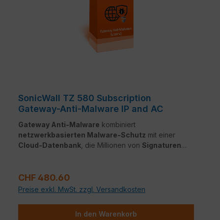
SonicWall TZ 580 Subscription
Gateway-Anti-Malware IP and AC
Gateway Anti-Malware
kombiniert
netzwerkbasierten Malware-Schutz
mit einer
Cloud-Datenbank
, die Millionen von
Signaturen
enthält. Der Dienst erkennt und blockiert
Viren,
Trojaner
und andere Bedrohungen in
Echtzeit
– für
Regulärer Preis:
dauerhaften Netzwerkschutz
.
CHF 480.60
Preise exkl. MwSt. zzgl. Versandkosten
In den Warenkorb