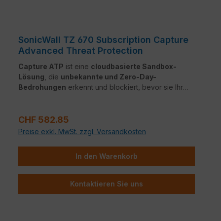
SonicWall TZ 670 Subscription Capture
Advanced Threat Protection
Capture ATP
ist eine
cloudbasierte Sandbox-
Lösung
, die
unbekannte und Zero-Day-
Bedrohungen
erkennt und blockiert, bevor sie Ihr
Netzwerk erreichen. Durch eine
Multi-Engine-
Analyse
werden Dateien in einer sicheren
Regulärer Preis:
Umgebung geprüft, um Angriffe
proaktiv zu stoppen
.
CHF 582.85
Preise exkl. MwSt. zzgl. Versandkosten
In den Warenkorb
Kontaktieren Sie uns