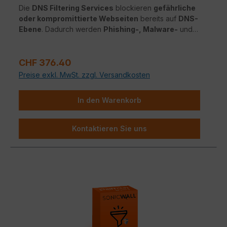
Die
DNS Filtering Services
blockieren
gefährliche
oder kompromittierte Webseiten
bereits auf
DNS-
Ebene
. Dadurch werden
Phishing-, Malware-
und
Botnet-Bedrohungen
effektiv gestoppt – ganz ohne
TLS-Entschlüsselung
oder Leistungseinbußen.
Regulärer Preis:
CHF 376.40
Preise exkl. MwSt. zzgl. Versandkosten
In den Warenkorb
Kontaktieren Sie uns