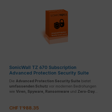
SonicWall TZ 670 Subscription
Advanced Protection Security Suite
Die
Advanced Protection Security Suite
bietet
umfassenden Schutz
vor modernen Bedrohungen
wie
Viren, Spyware, Ransomware
und
Zero-Day-
Angriffen
. Sie kombiniert leistungsstarke Dienste wie
Gateway Anti-Malware
,
Intrusion Prevention
,
Regulärer Preis:
Content Filtering
und
Capture ATP
für
CHF 1’988.35