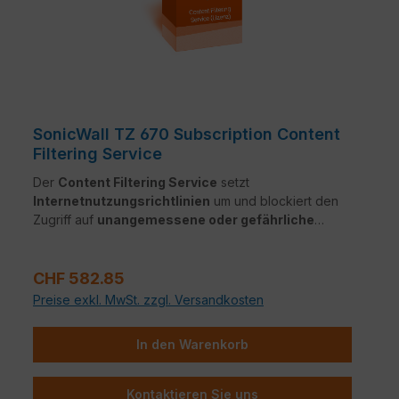
SonicWall TZ 670 Subscription Content
Filtering Service
Der
Content Filtering Service
setzt
Internetnutzungsrichtlinien
um und blockiert den
Zugriff auf
unangemessene oder gefährliche
Webseiten
. Webseiten werden in über
90
Kategorien
klassifiziert und anhand eines
Regulärer Preis:
reputationsbasierten Bewertungssystems
CHF 582.85
geprüft – für eine
sichere und kontrollierte
Preise exkl. MwSt. zzgl. Versandkosten
Internetumgebung
.
In den Warenkorb
Kontaktieren Sie uns