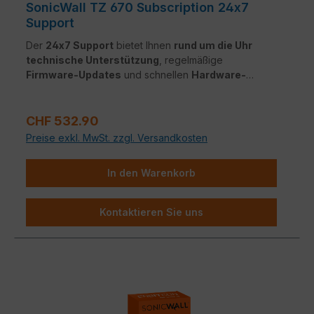
SonicWall TZ 670 Subscription 24x7
Support
Der
24x7 Support
bietet Ihnen
rund um die Uhr
technische Unterstützung
, regelmäßige
Firmware-Updates
und schnellen
Hardware-
Austausch
im Fehlerfall. So bleibt Ihr Netzwerk
jederzeit
verfügbar, sicher
und auf dem neuesten
Regulärer Preis:
Stand – ohne lange Ausfallzeiten oder komplizierte
CHF 532.90
Supportwege.
Preise exkl. MwSt. zzgl. Versandkosten
In den Warenkorb
Kontaktieren Sie uns