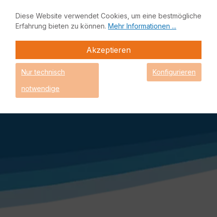
nicht anders beschrieben.
** Lieferzeitangabe, sofern es sich um Lagerware
Diese Website verwendet Cookies, um eine bestmögliche
handelt. Einige Produkte könnten bereits nicht mehr auf
Erfahrung bieten zu können.
Mehr Informationen ...
Lager sein und müssen nachgeliefert werden. Das
genaue Lieferdatum erhalten Sie mit Ihrer
Akzeptieren
Auftragsbestätigung.
EnBITCon, sowie das EnBITCon Logo sind eingetragene
Nur technisch
Konfigurieren
Marken der EnBITCon GmbH - Alle Rechte vorbehalten - ©
EnBITCon 2026
notwendige