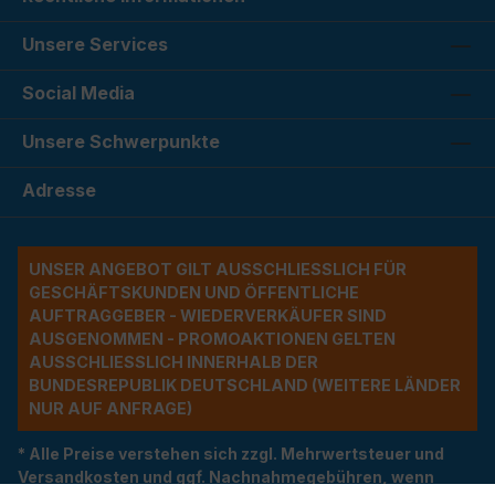
Unsere Services
Social Media
Unsere Schwerpunkte
Adresse
UNSER ANGEBOT GILT AUSSCHLIESSLICH FÜR G
ESCHÄFTSKUNDEN UND ÖFFENTLICHE A
UFTRAGGEBER - WIEDERVERKÄUFER SIND A
USGENOMMEN - PROMOAKTIONEN GELTEN A
USSCHLIESSLICH INNERHALB DER BU
NDESREPUBLIK DEUTSCHLAND (WEITERE LÄNDER NU
R AUF ANFRAGE)
* Alle Preise verstehen sich zzgl. Mehrwertsteuer und
Versandkosten und ggf. Nachnahmegebühren, wenn