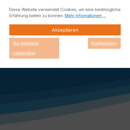
nicht anders beschrieben.
** Lieferzeitangabe, sofern es sich um Lagerware
Diese Website verwendet Cookies, um eine bestmögliche
handelt. Einige Produkte könnten bereits nicht mehr auf
Erfahrung bieten zu können.
Mehr Informationen ...
Lager sein und müssen nachgeliefert werden. Das
genaue Lieferdatum erhalten Sie mit Ihrer
Akzeptieren
Auftragsbestätigung.
EnBITCon, sowie das EnBITCon Logo sind eingetragene
Nur technisch
Konfigurieren
Marken der EnBITCon GmbH - Alle Rechte vorbehalten - ©
EnBITCon 2026
notwendige