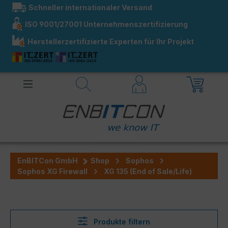
Schneller internationaler Versand
alt springen
ISO 9001/27001 Unternehmenszertifizierung
Herstellerzertifizierte Experten für Ihr Projekt
EnBITCon GmbH
Shop
Sophos
Sophos XG Firewall
XG 135 (End of Sale/Life)
Produkte filtern