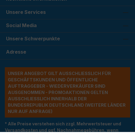
Unsere Services
Social Media
Unsere Schwerpunkte
Adresse
UNSER ANGEBOT GILT AUSSCHLIESSLICH FÜR G
ESCHÄFTSKUNDEN UND ÖFFENTLICHE A
UFTRAGGEBER - WIEDERVERKÄUFER SIND A
USGENOMMEN - PROMOAKTIONEN GELTEN A
USSCHLIESSLICH INNERHALB DER BU
NDESREPUBLIK DEUTSCHLAND (WEITERE LÄNDER NU
R AUF ANFRAGE)
* Alle Preise verstehen sich zzgl. Mehrwertsteuer und
Versandkosten und ggf. Nachnahmegebühren, wenn