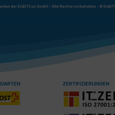
arken der EnBITCon GmbH - Alle Rechte vorbehalten - © EnBI
NDARTEN
ZERTIFIZIERUNGEN