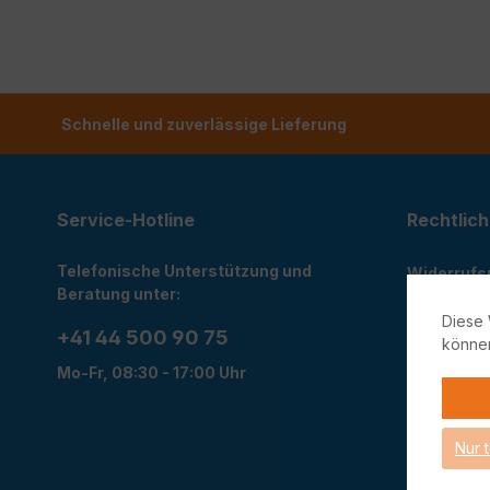
Schnelle und zuverlässige Lieferung
Service-Hotline
Rechtlich
Telefonische Unterstützung und
Widerrufs
Beratung unter:
Rückgabe
Diese 
Datensch
+41 44 500 90 75
könne
AGB
Mo-Fr, 08:30 - 17:00 Uhr
Impressu
Cookie Ein
Nur 