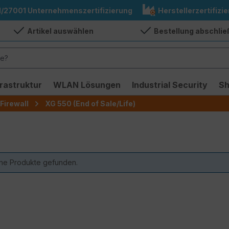
1/27001 Unternehmenszertifizierung
Herstellerzertifizie
Artikel auswählen
Bestellung abschli
frastruktur
WLAN Lösungen
Industrial Security
S
Firewall
XG 550 (End of Sale/Life)
ne Produkte gefunden.