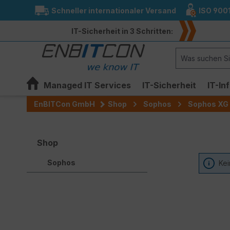
Schneller internationaler Versand
ISO 900
springen
Zur Hauptnavigation springen
IT-Sicherheit in 3 Schritten:
Managed IT Services
IT-Sicherheit
IT-In
EnBITCon GmbH
Shop
Sophos
Sophos XG 
Shop
Sophos
Kei