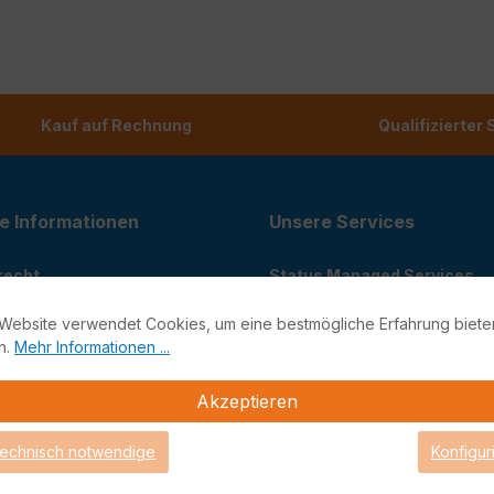
Kauf auf Rechnung
Qualifizierter
e Informationen
Unsere Services
recht
Status Managed Services
recht
Support-Portal
Website verwendet Cookies, um eine bestmögliche Erfahrung biete
utz
Support
n.
Mehr Informationen ...
Teamviewer Quick Support
m
Looking Glass
Akzeptieren
stellungen
technisch notwendige
Konfigur