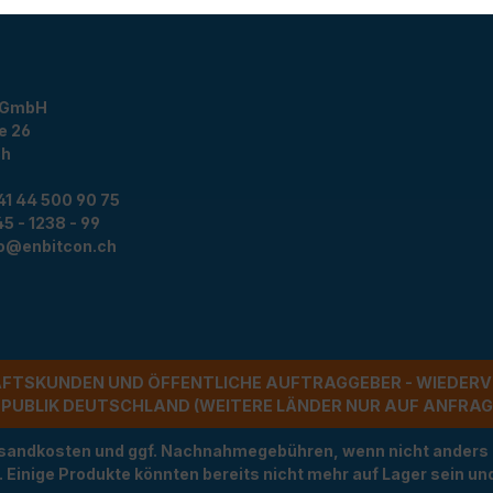
 GmbH
e 26
ch
41 44 500 90 75
5 - 1238 - 99
fo@enbitcon.ch
ÄFTSKUNDEN UND ÖFFENTLICHE AUFTRAGGEBER - WIEDERV
UBLIK DEUTSCHLAND (WEITERE LÄNDER NUR AUF ANFRAGE)
Versandkosten und ggf. Nachnahmegebühren, wenn nicht anders
t. Einige Produkte könnten bereits nicht mehr auf Lager sein 