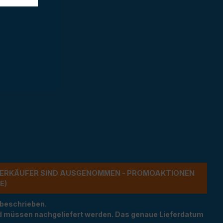
ERKÄUFER SIND AUSGENOMMEN - PROMOAKTIONEN G
 beschrieben.
und müssen nachgeliefert werden. Das genaue Lieferdatum