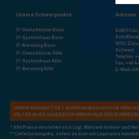
Unsere Schwerpunkte
Adresse
IT-Dienstleister Bonn
EnBITCon
Schiffländ
IT-Systemhaus Bonn
8001
Züri
IT-Beratung Bonn
Schweiz
IT-Dienstleister Köln
Telefon:
+
IT-Systemhaus Köln
Fax:
+41 44
IT-Beratung Köln
E-Mail:
in
UNSER ANGEBOT GILT AUSSCHLIESSLICH FÜR GESCH
ELTEN AUSSCHLIESSLICH INNERHALB DER BUNDESREP
* Alle Preise verstehen sich zzgl. Mehrwertsteuer und 
** Lieferzeitangabe, sofern es sich um Lagerware handel