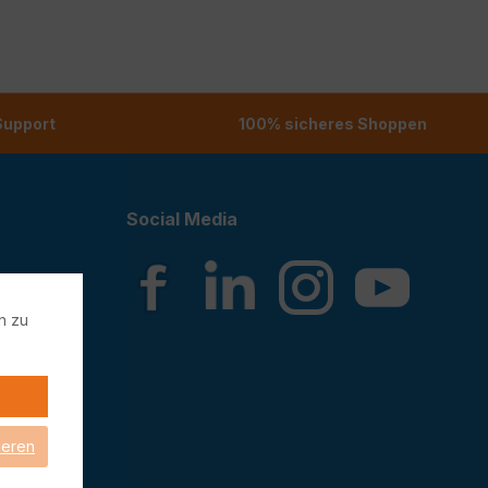
 Support
100% sicheres Shoppen
Social Media
n zu
ieren