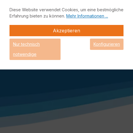
nicht anders beschrieben.
** Lieferzeitangabe, sofern es sich um Lagerware
Diese Website verwendet Cookies, um eine bestmögliche
handelt. Einige Produkte könnten bereits nicht mehr auf
Erfahrung bieten zu können.
Mehr Informationen ...
Lager sein und müssen nachgeliefert werden. Das
genaue Lieferdatum erhalten Sie mit Ihrer
Akzeptieren
Auftragsbestätigung.
EnBITCon, sowie das EnBITCon Logo sind eingetragene
Nur technisch
Konfigurieren
Marken der EnBITCon GmbH - Alle Rechte vorbehalten - ©
EnBITCon 2026
notwendige