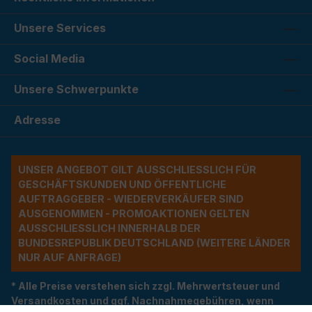
Unsere Services
Social Media
Unsere Schwerpunkte
Adresse
UNSER ANGEBOT GILT AUSSCHLIESSLICH FÜR G
ESCHÄFTSKUNDEN UND ÖFFENTLICHE A
UFTRAGGEBER - WIEDERVERKÄUFER SIND A
USGENOMMEN - PROMOAKTIONEN GELTEN A
USSCHLIESSLICH INNERHALB DER BU
NDESREPUBLIK DEUTSCHLAND (WEITERE LÄNDER NU
R AUF ANFRAGE)
* Alle Preise verstehen sich zzgl. Mehrwertsteuer und
Versandkosten und ggf. Nachnahmegebühren, wenn