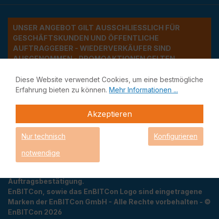
UNSER ANGEBOT GILT AUSSCHLIESSLICH FÜR G
ESCHÄFTSKUNDEN UND ÖFFENTLICHE A
UFTRAGGEBER - WIEDERVERKÄUFER SIND A
USGENOMMEN - PROMOAKTIONEN GELTEN A
USSCHLIESSLICH INNERHALB DER BU
NDESREPUBLIK DEUTSCHLAND (WEITERE LÄNDER NU
Diese Website verwendet Cookies, um eine bestmögliche
R AUF ANFRAGE)
Erfahrung bieten zu können.
Mehr Informationen ...
* Alle Preise verstehen sich zzgl. Mehrwertsteuer und
Akzeptieren
Versandkosten und ggf. Nachnahmegebühren, wenn
nicht anders beschrieben.
Nur technisch
Konfigurieren
** Lieferzeitangabe, sofern es sich um Lagerware
handelt. Einige Produkte könnten bereits nicht mehr auf
notwendige
Lager sein und müssen nachgeliefert werden. Das
genaue Lieferdatum erhalten Sie mit Ihrer
Auftragsbestätigung.
EnBITCon, sowie das EnBITCon Logo sind eingetragene
Marken der EnBITCon GmbH - Alle Rechte vorbehalten - ©
EnBITCon 2026