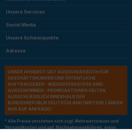
Unsere Services
Social Media
Unsere Schwerpunkte
Adresse
UNSER ANGEBOT GILT AUSSCHLIESSLICH FÜR G
ESCHÄFTSKUNDEN UND ÖFFENTLICHE A
UFTRAGGEBER - WIEDERVERKÄUFER SIND A
USGENOMMEN - PROMOAKTIONEN GELTEN A
USSCHLIESSLICH INNERHALB DER BU
NDESREPUBLIK DEUTSCHLAND (WEITERE LÄNDER NU
R AUF ANFRAGE)
* Alle Preise verstehen sich zzgl. Mehrwertsteuer und
Versandkosten und ggf. Nachnahmegebühren, wenn