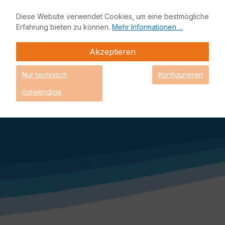
nicht anders beschrieben.
** Lieferzeitangabe, sofern es sich um Lagerware
Diese Website verwendet Cookies, um eine bestmögliche
handelt. Einige Produkte könnten bereits nicht mehr auf
Erfahrung bieten zu können.
Mehr Informationen ...
Lager sein und müssen nachgeliefert werden. Das
genaue Lieferdatum erhalten Sie mit Ihrer
Akzeptieren
Auftragsbestätigung.
EnBITCon, sowie das EnBITCon Logo sind eingetragene
Nur technisch
Konfigurieren
Marken der EnBITCon GmbH - Alle Rechte vorbehalten - ©
EnBITCon 2026
notwendige