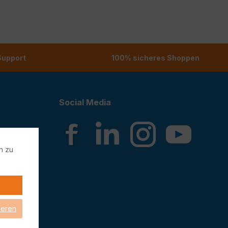
 Support
100% sicheres Shoppen
Social Media
n zu
ieren