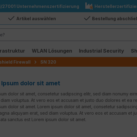
1/27001 Unternehmenszertifizierung
Herstellerzertifizie
Artikel auswählen
Bestellung abschli
frastruktur
WLAN Lösungen
Industrial Security
S
hield Firewall
SN 320
Ipsum dolor sit amet
um dolor sit amet, consetetur sadipscing elitr, sed diam nonumy ei
 diam voluptua. At vero eos et accusam et justo duo dolores et ea r
um dolor sit amet. Lorem ipsum dolor sit amet, consetetur sadipscin
gna aliquyam erat, sed diam voluptua. At vero eos et accusam et ju
ata sanctus est Lorem ipsum dolor sit amet.