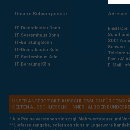
Unsere Schwerpunkte
Adresse
IT-Dienstleister Bonn
EnBITCon
Schiffländ
IT-Systemhaus Bonn
8001
Züri
IT-Beratung Bonn
Schweiz
IT-Dienstleister Köln
Telefon:
+
IT-Systemhaus Köln
Fax:
+41 44
IT-Beratung Köln
E-Mail:
in
UNSER ANGEBOT GILT AUSSCHLIESSLICH FÜR GESCH
ELTEN AUSSCHLIESSLICH INNERHALB DER BUNDESREP
* Alle Preise verstehen sich zzgl. Mehrwertsteuer und 
** Lieferzeitangabe, sofern es sich um Lagerware handel