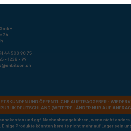
 GmbH
e 26
ch
41 44 500 90 75
5 - 1238 - 99
fo@enbitcon.ch
ÄFTSKUNDEN UND ÖFFENTLICHE AUFTRAGGEBER - WIEDERV
UBLIK DEUTSCHLAND (WEITERE LÄNDER NUR AUF ANFRAGE)
Versandkosten und ggf. Nachnahmegebühren, wenn nicht anders
t. Einige Produkte könnten bereits nicht mehr auf Lager sein 