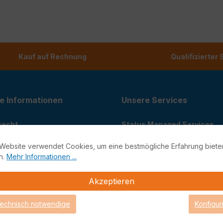
Kauf auf Rechnung
Qualifizierter
e Informationen
Unsere Services
recht
Status Managed Services
recht
Support-Portal
Website verwendet Cookies, um eine bestmögliche Erfahrung biete
utz
Support
n.
Mehr Informationen ...
Teamviewer Quick Support
m
Looking Glass
Akzeptieren
stellungen
technisch notwendige
Konfigur