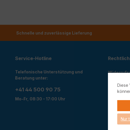
Schnelle und zuverlässige Lieferung
Service-Hotline
Rechtlich
Telefonische Unterstützung und
Widerrufs
Beratung unter:
Rückgabe
Diese 
Datensch
+41 44 500 90 75
könne
AGB
Mo-Fr, 08:30 - 17:00 Uhr
Impressu
Cookie Ein
Nur 