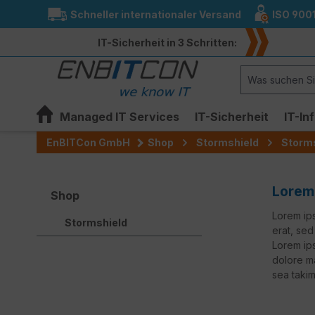
Schneller internationaler Versand
ISO 900
springen
Zur Hauptnavigation springen
IT-Sicherheit in 3 Schritten:
Managed IT Services
IT-Sicherheit
IT-In
EnBITCon GmbH
Shop
Stormshield
Storms
Lorem 
Shop
Lorem ips
Stormshield
erat, sed
Lorem ips
dolore ma
sea takim