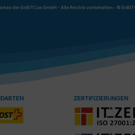
arken der EnBITCon GmbH - Alle Rechte vorbehalten - © EnBI
NDARTEN
ZERTIFIZIERUNGEN