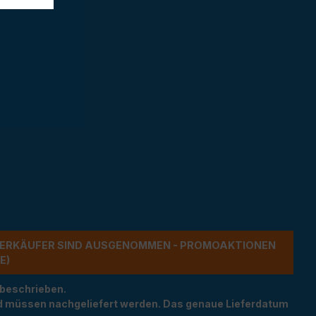
ERKÄUFER SIND AUSGENOMMEN - PROMOAKTIONEN G
 beschrieben.
und müssen nachgeliefert werden. Das genaue Lieferdatum