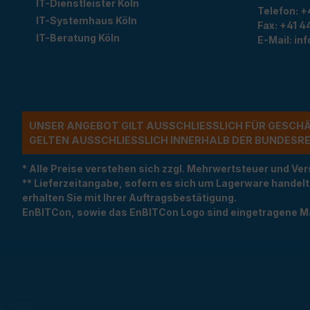
IT-Dienstleister Köln
Telefon:
+
IT-Systemhaus Köln
Fax:
+41 44
IT-Beratung Köln
E-Mail:
in
UNSER ANGEBOT GILT AUSSCHLIESSLICH FÜR GESCH
ELTEN AUSSCHLIESSLICH INNERHALB DER BUNDESREP
* Alle Preise verstehen sich zzgl. Mehrwertsteuer und 
** Lieferzeitangabe, sofern es sich um Lagerware handel
erhalten Sie mit Ihrer Auftragsbestätigung.
EnBITCon, sowie das EnBITCon Logo sind eingetragene M