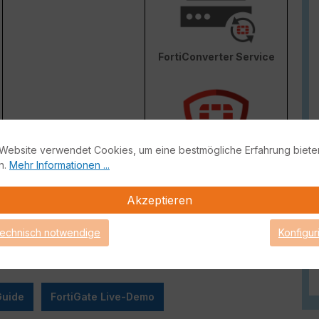
FortiConverter Service
Website verwendet Cookies, um eine bestmögliche Erfahrung biete
n.
Mehr Informationen ...
Attack Surface Security
ge von FortiCare Support gebrauch machen können.
Akzeptieren
technisch notwendige
Konfigur
Guide
FortiGate Live-Demo