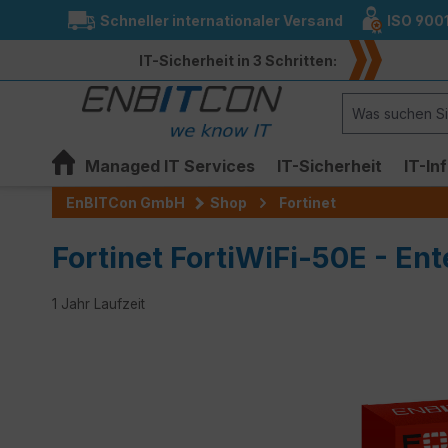
Schneller internationaler Versand
ISO 900
springen
Zur Hauptnavigation springen
IT-Sicherheit in 3 Schritten:
Managed IT Services
IT-Sicherheit
IT-In
EnBITCon GmbH
Shop
Fortinet
Fortinet FortiWiFi-50E - Ent
1 Jahr Laufzeit
Bildergalerie überspringen