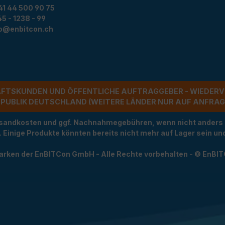
41 44 500 90 75
5 - 1238 - 99
fo@enbitcon.ch
ÄFTSKUNDEN UND ÖFFENTLICHE AUFTRAGGEBER - WIEDERV
UBLIK DEUTSCHLAND (WEITERE LÄNDER NUR AUF ANFRAGE)
Versandkosten und ggf. Nachnahmegebühren, wenn nicht anders
t. Einige Produkte könnten bereits nicht mehr auf Lager sein 
arken der EnBITCon GmbH - Alle Rechte vorbehalten - © EnBI