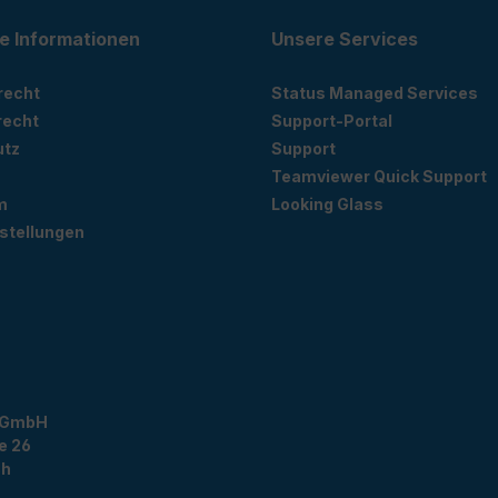
e Informationen
Unsere Services
recht
Status Managed Services
recht
Support-Portal
utz
Support
Teamviewer Quick Support
m
Looking Glass
stellungen
 GmbH
e 26
ch