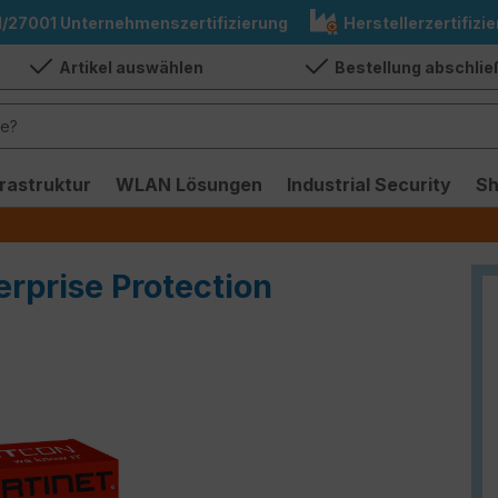
1/27001 Unternehmenszertifizierung
Herstellerzertifizie
Artikel auswählen
Bestellung abschli
frastruktur
WLAN Lösungen
Industrial Security
S
erprise Protection