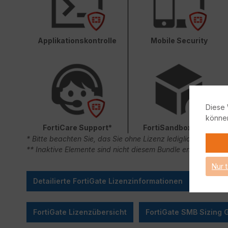
Applikationskontrolle
Mobile Security
Diese 
könne
FortiCare Support*
FortiSandbox Cloud
* Bitte beachten Sie, das Sie ohne Lizenz lediglich 90 Ta
** Inaktive Elemente sind nicht diesem Bundle enthalten.
Nur 
Detailierte FortiGate Lizenzinformationen
FortiGate Lizenzübersicht
FortiGate SMB Sizing 