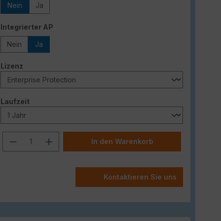
Nein
Ja
auswählen
Integrierter AP
Nein
Ja
auswählen
Lizenz
auswählen
Laufzeit
Produkt Anzahl: Gib den gewünschten W
In den Warenkorb
Kontaktieren Sie uns