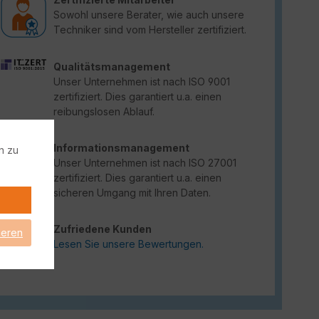
Sowohl unsere Berater, wie auch unsere
Techniker sind vom Hersteller zertifiziert.
Qualitätsmanagement
Unser Unternehmen ist nach ISO 9001
zertifiziert. Dies garantiert u.a. einen
reibungslosen Ablauf.
Informationsmanagement
n zu
Unser Unternehmen ist nach ISO 27001
zertifiziert. Dies garantiert u.a. einen
sicheren Umgang mit Ihren Daten.
Zufriedene Kunden
ieren
Lesen Sie unsere Bewertungen.