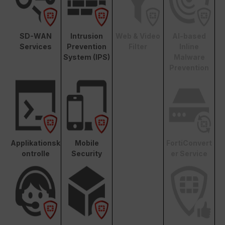
SD-WAN
Intrusion
Web & Video
AI-based
Services
Prevention
Filter
Inline
System (IPS)
Malware
Prevention
Applikationsk
Mobile
FortiConvert
ontrolle
Security
er Service