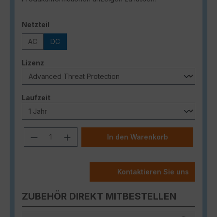
auswählen
Netzteil
AC
DC
auswählen
Lizenz
auswählen
Laufzeit
Produkt Anzahl: Gib den gewünschten
In den Warenkorb
Kontaktieren Sie uns
ZUBEHÖR DIREKT MITBESTELLEN