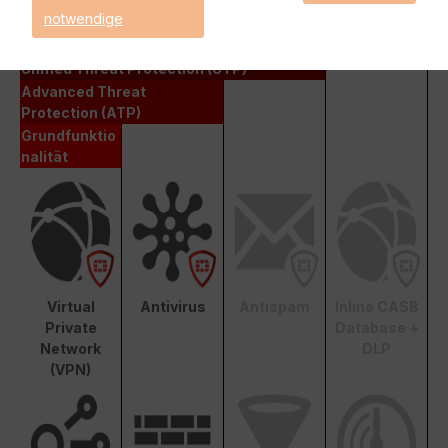
notwendige
Enterprise Protection
Unified Threat Protection (UTP)
Advanced Threat
Protection (ATP)
Grundfunktio
nalität
Virtual
Antivirus
Antispam
Inline CASB
Private
Database +
Network
DLP
(VPN)