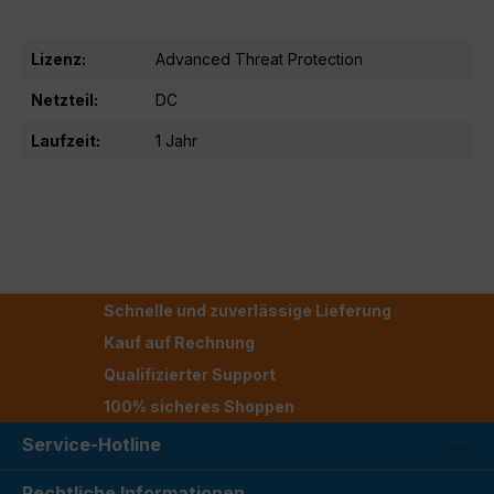
Lizenz:
Advanced Threat Protection
Netzteil:
DC
Laufzeit:
1 Jahr
Schnelle und zuverlässige Lieferung
Kauf auf Rechnung
Qualifizierter Support
100% sicheres Shoppen
Service-Hotline
Rechtliche Informationen