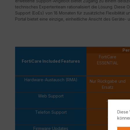
erweiterte Support-Angebot bietet Zugang zu einem dedizi
technisches Expertenteam rationalisiert die Lösung. Diese 
Support
(
EoEs
) von 18 Monaten für zusätzliche Flexibilität 
Portal bietet eine einzige, einheitliche Ansicht des Geräte- 
Per
FortiCare
FortiCare Included Features
ESSENTIAL
Hardware-Austausch (RMA)
Nur Rückgabe und
Ersatz
Web Support
✓
Diese 
Telefon Support
-
könne
Firmware Updates