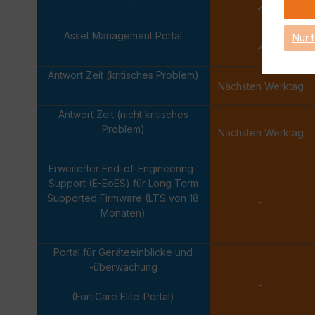
✓
Asset Management Portal
Nur 
✓
Antwort Zeit (kritisches Problem)
Nächsten Werktag
Antwort Zeit (nicht kritisches
Problem)
Nächsten Werktag
Erweiterter End-of-Engineering-
Support (E-EoES) für Long Term
Supported Firmware (LTS von 18
-
Monaten)
Portal für Geräteeinblicke und
-überwachung
-
(FortiCare Elite-Portal)