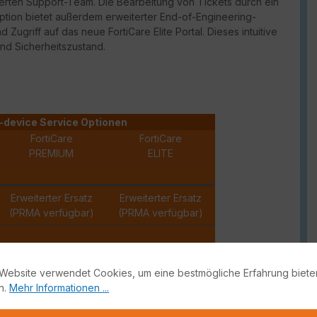
erten Support-Team. Die Bearbeitung von Tickets durch ein
Option bietet außerdem erweiterter
End-of-Engineering-
und Zugriff auf das neue
FortiCare
Elite Portal. Dieses intuitive
und Sicherheitszustand.
-device Service Optionen
FortiCare
FortiCare
PREMIUM
ELITE
Erweiterter Ersatz
Erweiterter Ersatz
(PRMA verfügbar)
(PRMA verfügbar)
✓
✓
Website verwendet Cookies, um eine bestmögliche Erfahrung biete
✓
✓
n.
Mehr Informationen ...