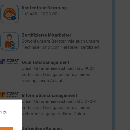
Kostenfreie Beratung
+41 445 - 12 38 00
Zertifizierte Mitarbeiter
Sowohl unsere Berater, wie auch unsere
Techniker sind vom Hersteller zertifiziert.
Qualitätsmanagement
Unser Unternehmen ist nach ISO 9001
zertifiziert. Dies garantiert u.a. einen
reibungslosen Ablauf.
Informationsmanagement
Unser Unternehmen ist nach ISO 27001
zertifiziert. Dies garantiert u.a. einen
n zu
sicheren Umgang mit Ihren Daten.
Zufriedene Kunden