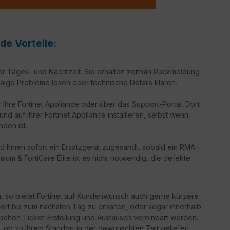
de Vorteile:
er Tages- und Nachtzeit. Sie erhalten zeitnah Rückmeldung
aige Probleme lösen oder technische Details klären.
 Ihre Fortinet Appliance oder über das Support-Portal. Dort
d auf Ihrer Fortinet Appliance installieren, selbst wenn
nden ist.
d Ihnen sofort ein Ersatzgerät zugesandt, sobald ein RMA-
ium & FortiCare Elite ist es nicht notwendig, die defekte
n, so bietet Fortinet auf Kundenwunsch auch gerne kürzere
iert bis zum nächsten Tag zu erhalten, oder sogar innerhalb
schen Ticket-Erstellung und Austausch vereinbart werden.
g, ob zu Ihrem Standort in der gewünschten Zeit geliefert