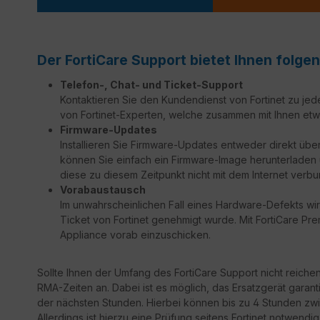
Der FortiCare Support bietet Ihnen folgen
Telefon-, Chat- und Ticket-Support
Kontaktieren Sie den Kundendienst von Fortinet zu jed
von Fortinet-Experten, welche zusammen mit Ihnen etw
Firmware-Updates
Installieren Sie Firmware-Updates entweder direkt über
können Sie einfach ein Firmware-Image herunterladen un
diese zu diesem Zeitpunkt nicht mit dem Internet verbu
Vorabaustausch
Im unwahrscheinlichen Fall eines Hardware-Defekts wir
Ticket von Fortinet genehmigt wurde. Mit FortiCare Prem
Appliance vorab einzuschicken.
Sollte Ihnen der Umfang des FortiCare Support nicht reiche
RMA-Zeiten an. Dabei ist es möglich, das Ersatzgerät garant
der nächsten Stunden. Hierbei können bis zu 4 Stunden zwi
Allerdings ist hierzu eine Prüfung seitens Fortinet notwendi