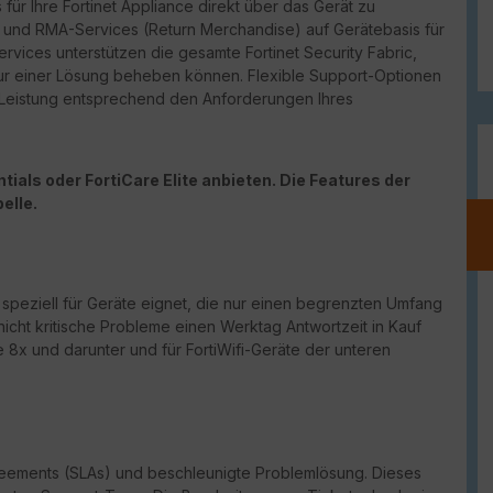
für Ihre Fortinet Appliance direkt über das Gerät zu
port und RMA-Services (Return Merchandise) auf Gerätebasis für
vices unterstützen die gesamte Fortinet Security Fabric,
ur einer Lösung beheben können. Flexible Support-Optionen
d Leistung entsprechend den Anforderungen Ihres
ials oder FortiCare Elite anbieten. Die Features der
elle.
h speziell für Geräte eignet, die nur einen begrenzten Umfang
nicht kritische Probleme einen Werktag Antwortzeit in Kauf
 8x und darunter und für FortiWifi-Geräte der unteren
reements (
SLAs
) und beschleunigte Problemlösung. Dieses