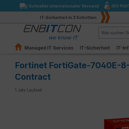
Schneller internationaler Versand
ISO 900
springen
Zur Hauptnavigation springen
IT-Sicherheit in 3 Schritten:
Managed IT Services
IT-Sicherheit
IT-In
Fortinet FortiGate-7040E-8
Contract
1 Jahr Laufzeit
Bildergalerie überspringen