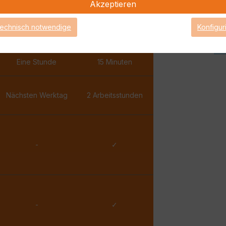
Akzeptieren
✓
✓
technisch notwendige
Konfigur
✓
✓
Eine Stunde
15 Minuten
Nächsten Werktag
2 Arbeitsstunden
-
✓
-
✓