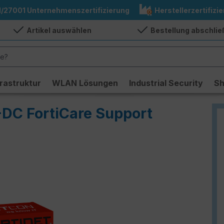
1/27001 Unternehmenszertifizierung
Herstellerzertifizie
Artikel auswählen
Bestellung abschli
frastruktur
WLAN Lösungen
Industrial Security
S
-DC FortiCare Support