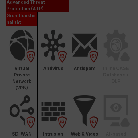
Advanced Threat
Protection (ATP)
Grundfunktio
nalität
Virtual
Antivirus
Antispam
Inline CASB
Private
Database +
Network
DLP
(VPN)
SD-WAN
Intrusion
Web & Video
AI-based