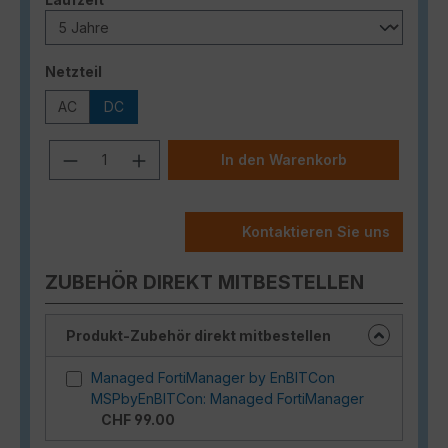
auswählen
Netzteil
AC
DC
Produkt Anzahl: Gib den gewünschten
In den Warenkorb
Kontaktieren Sie uns
ZUBEHÖR DIREKT MITBESTELLEN
Produkt-Zubehör direkt mitbestellen
Managed FortiManager by EnBITCon
MSPbyEnBITCon: Managed FortiManager
CHF 99.00