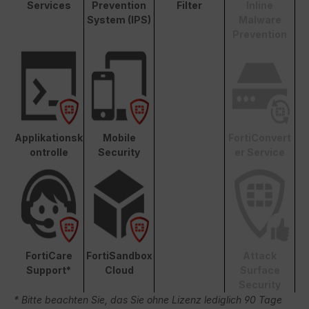
Services
Prevention
Filter
Inline
System (IPS)
Malware
Prevention
Applikationsk
Mobile
FortiConvert
ontrolle
Security
er Service
FortiCare
FortiSandbox
Attack
Support*
Cloud
Surface
Security
* Bitte beachten Sie, das Sie ohne Lizenz lediglich 90 Tage