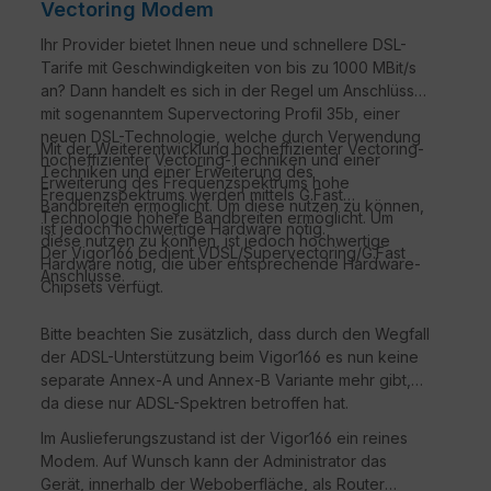
Vectoring Modem
Ihr Provider bietet Ihnen neue und schnellere DSL-
Tarife mit Geschwindigkeiten von bis zu 1000 MBit/s
an? Dann handelt es sich in der Regel um Anschlüsse
mit sogenanntem Supervectoring Profil 35b, einer
neuen DSL-Technologie, welche durch Verwendung
Mit der Weiterentwicklung hocheffizienter Vectoring-
hocheffizienter Vectoring-Techniken und einer
Techniken und einer Erweiterung des
Erweiterung des Frequenzspektrums hohe
Frequenzspektrums werden mittels G.Fast
Bandbreiten ermöglicht. Um diese nutzen zu können,
Technologie höhere Bandbreiten ermöglicht. Um
ist jedoch hochwertige Hardware nötig.
diese nutzen zu können, ist jedoch hochwertige
Der Vigor166 bedient VDSL/Supervectoring/G.Fast
Hardware nötig, die über entsprechende Hardware-
Anschlüsse.
Chipsets verfügt.
Bitte beachten Sie zusätzlich, dass durch den Wegfall
der ADSL-Unterstützung beim Vigor166 es nun keine
separate Annex-A und Annex-B Variante mehr gibt,
da diese nur ADSL-Spektren betroffen hat.
Im Auslieferungszustand ist der Vigor166 ein reines
Modem. Auf Wunsch kann der Administrator das
Gerät, innerhalb der Weboberfläche, als Router