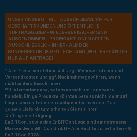
UNSER ANGEBOT GILT AUSSCHLIESSLICH FÜR G
ESCHÄFTSKUNDEN UND ÖFFENTLICHE A
UFTRAGGEBER - WIEDERVERKÄUFER SIND A
USGENOMMEN - PROMOAKTIONEN GELTEN A
USSCHLIESSLICH INNERHALB DER BU
NDESREPUBLIK DEUTSCHLAND (WEITERE LÄNDER NU
R AUF ANFRAGE)
* Alle Preise verstehen sich zzgl. Mehrwertsteuer und
Versandkosten und ggf. Nachnahmegebühren, wenn
nicht anders beschrieben.
** Lieferzeitangabe, sofern es sich um Lagerware
handelt. Einige Produkte könnten bereits nicht mehr auf
Lager sein und müssen nachgeliefert werden. Das
genaue Lieferdatum erhalten Sie mit Ihrer
Auftragsbestätigung.
EnBITCon, sowie das EnBITCon Logo sind eingetragene
Marken der EnBITCon GmbH - Alle Rechte vorbehalten - ©
EnBITCon 2026