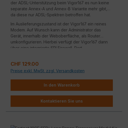
der ADSL-Unterstützung beim Vigor167 es nun keine
separate Annex-A und Annex-B Variante mehr gibt,
da diese nur ADSL-Spektren betroffen hat.
Im Auslieferungszustand ist der Vigor167 ein reines
Modem. Auf Wunsch kann der Administrator das
Gerät, innerhalb der Weboberfläche, als Router
umkonfigurieren. Hierbei verfügt der Vigor167 dann
über eine integrierte SPI Firewall, Port
Weiterleitungen, DHCP-Server und weitere Features.
Regulärer Preis:
CHF 129.00
Preise exkl. MwSt. zzgl. Versandkosten
In den Warenkorb
Kontaktieren Sie uns