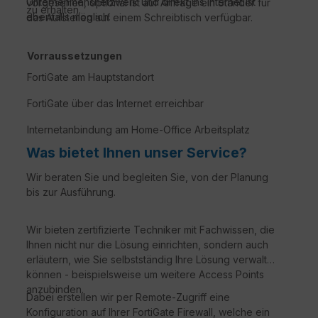
Unternehmensnetzwerk und direkt ins Internet ist
vorgesehen, optional ist auf Anfrage ein Ständer für
zu erhalten.
ebenfalls möglich.
das Aufstellen auf einem Schreibtisch verfügbar.
Vorraussetzungen
FortiGate am Hauptstandort
FortiGate über das Internet erreichbar
Internetanbindung am Home-Office Arbeitsplatz
Was bietet Ihnen unser Service?
Wir beraten Sie und begleiten Sie, von der Planung
bis zur Ausführung.
Wir bieten zertifizierte Techniker mit Fachwissen, die
Ihnen nicht nur die Lösung einrichten, sondern auch
erläutern, wie Sie selbstständig Ihre Lösung verwalten
können - beispielsweise um weitere Access Points
anzubinden.
Dabei erstellen wir per Remote-Zugriff eine
Konfiguration auf Ihrer FortiGate Firewall, welche ein