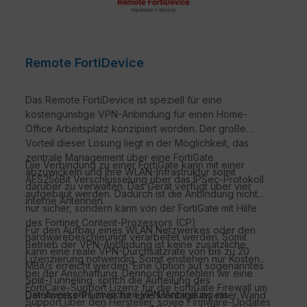
Remote FortiDevice
Das Remote FortiDevice ist speziell für eine
kostengünstige VPN-Anbindung für einen Home-
Office Arbeitsplatz konzipiert worden. Der große
Vorteil dieser Lösung liegt in der Möglichkeit, das
zentrale Management über eine FortiGate
Die Verbindung zu einer FortiGate kann mit einer
abzuwickeln und Ihre WLAN-Infrastruktur somit
AES256Bit Verschlüsselung über das IPSec-Protokoll
darüber zu verwalten. Das Gerät verfügt über vier
aufgebaut werden. Dadurch ist die Anbindung nicht
interne Antennen.
nur sicher, sondern kann von der FortiGate mit Hilfe
des Fortinet Content-Prozessors (CP)
Für den Aufbau eines WLAN Netzwerkes oder den
hardwarebeschleunigt verarbeitet werden. Somit
Betrieb der VPN-Anbindung ist keine zusätzliche
kann eine reale VPN-Durchsatzrate von bis zu 20
Lizenzierung notwendig. Somit enstehen nur Kosten
MBit/s erreicht werden. Eine Option auf sogenanntes
bei der Anschaffung. Dennoch empfehlen wir eine
Split-Tunneling, sprich die Aufteilung des
FortiCare-Support Lizenz für die FortiGate Firewall um
Datenverkehrs zwischen VPN-Anbindung ins
Der Access-Point ist für eine Montage an einer Wand
Support über den Hersteller, sowie Firmware-Updates