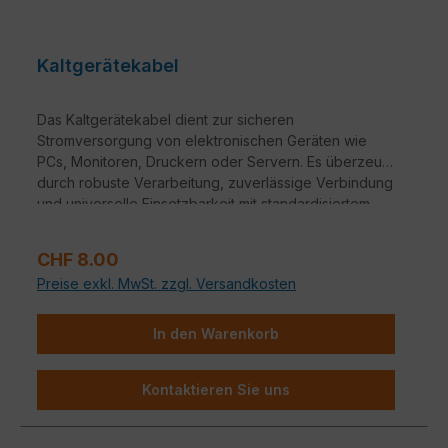
Kaltgerätekabel
Das Kaltgerätekabel dient zur sicheren
Stromversorgung von elektronischen Geräten wie
PCs, Monitoren, Druckern oder Servern. Es überzeugt
durch robuste Verarbeitung, zuverlässige Verbindung
und universelle Einsetzbarkeit mit standardisiertem
Kaltgeräteanschluss (IEC C13/C14). Ideal für Büro,
Homeoffice oder Rechenzentrum.
Regulärer Preis:
CHF 8.00
Preise exkl. MwSt. zzgl. Versandkosten
In den Warenkorb
Kontaktieren Sie uns