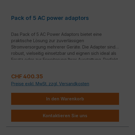
Pack of 5 AC power adaptors
Das Pack of 5 AC Power Adaptors bietet eine
praktische Lösung zur zuverlässigen
Stromversorgung mehrerer Geräte. Die Adapter sind
robust, vielseitig einsetzbar und eignen sich ideal als
Ersatz oder zur Erweiterung Ihrer Ausstattung. Perfekt
für Büro, Zuhause oder unterwegs.
Regulärer Preis:
CHF 400.35
Preise exkl. MwSt. zzgl. Versandkosten
In den Warenkorb
Kontaktieren Sie uns