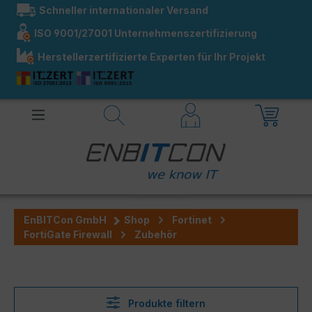
Schneller internationaler Versand
alt springen
ISO 9001/27001 Unternehmenszertifizierung
Herstellerzertifizierte Experten für Ihr Projekt
EnBITCon GmbH
Shop
Fortinet
FortiGate Firewall
Zubehör
Produkte filtern