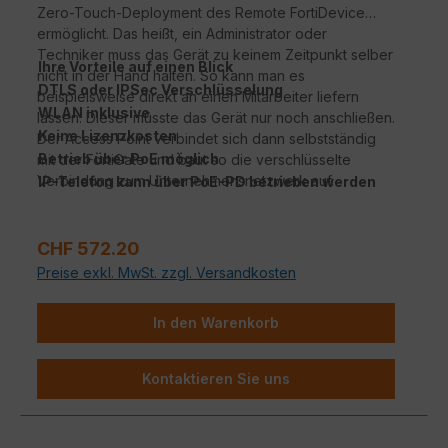
Zero-Touch-Deployment des Remote FortiDevice
ermöglicht. Das heißt, ein Administrator oder
Techniker muss das Gerät zu keinem Zeitpunkt selber
Ihre Vorteile auf einen Blick
nicht in der Hand halten. So kann man es
DTLS oder IPSec Verschlüsselung
beispielsweise direkt an einen Mitarbeiter liefern
WLAN inklusive
lassen. Dieser müsste das Gerät nur noch anschließen.
Keine Lizenzkosten
Der Access Point verbindet sich dann selbstständig
Betrieb über PoE möglich
mit der FortiGate und baut so die verschlüsselte
Verbindung zum Unternehmensnetzwerk auf.
IP-Telefon kann über PoE-PD betrieben werden
Regulärer Preis:
CHF 572.20
Preise exkl. MwSt. zzgl. Versandkosten
In den Warenkorb
Kontaktieren Sie uns