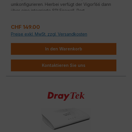
umkonfigurieren. Hierbei verfügt der Vigor166 dann
über eine integrierte SPI Firewall, Port
Weiterleitungen, DHCP-Server und weitere Features.
Regulärer Preis:
CHF 149.00
Preise exkl. MwSt. zzgl. Versandkosten
In den Warenkorb
Kontaktieren Sie uns