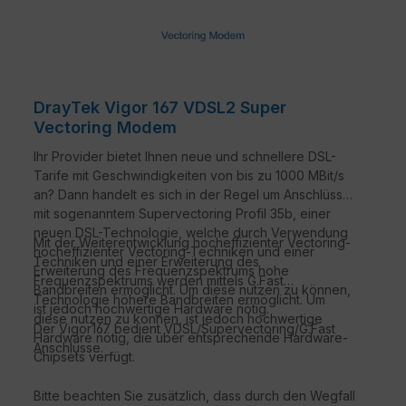
DrayTek Vigor 167 VDSL2 Super
Vectoring Modem
Ihr Provider bietet Ihnen neue und schnellere DSL-
Tarife mit Geschwindigkeiten von bis zu 1000 MBit/s
an? Dann handelt es sich in der Regel um Anschlüsse
mit sogenanntem Supervectoring Profil 35b, einer
neuen DSL-Technologie, welche durch Verwendung
Mit der Weiterentwicklung hocheffizienter Vectoring-
hocheffizienter Vectoring-Techniken und einer
Techniken und einer Erweiterung des
Erweiterung des Frequenzspektrums hohe
Frequenzspektrums werden mittels G.Fast
Bandbreiten ermöglicht. Um diese nutzen zu können,
Technologie höhere Bandbreiten ermöglicht. Um
ist jedoch hochwertige Hardware nötig.
diese nutzen zu können, ist jedoch hochwertige
Der Vigor167 bedient VDSL/Supervectoring/G.Fast
Hardware nötig, die über entsprechende Hardware-
Anschlüsse.
Chipsets verfügt.
Bitte beachten Sie zusätzlich, dass durch den Wegfall