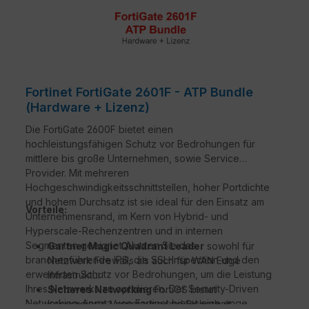
Fortinet FortiGate 2601F - ATP Bundle
(Hardware + Lizenz)
Die FortiGate 2600F bietet einen
hochleistungsfähigen Schutz vor Bedrohungen für
mittlere bis große Unternehmen, sowie Service
Provider. Mit mehreren
Hochgeschwindigkeitsschnittstellen, hoher Portdichte
und hohem Durchsatz ist sie ideal für den Einsatz am
Vorteile:
Unternehmensrand, im Kern von Hybrid- und
Hyperscale-Rechenzentren und in internen
Segmenten geeignet. Nutzen Sie das
Gartner Magic Quadrant Leader
sowohl für
branchenführende IPS, die SSL-Inspection und den
Netzwerk Firewalls als auch für WAN Edge
erweiterten Schutz vor Bedrohungen, um die Leistung
Infrastruktur
Ihres Netzwerks zu optimieren. Der Security-Driven
Sicheres Networking
FortiOS bietet
Networking-Ansatz von Fortinet bietet eine enge
konvergierte Vernetzung und Sicherheit