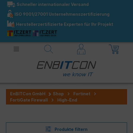
Schneller internationaler Versand
alt springen
ISO 9001/27001 Unternehmenszertifizierung
Herstellerzertifizierte Experten für Ihr Projekt
EnBITCon GmbH
Shop
Fortinet
FortiGate Firewall
High-End
Produkte filtern