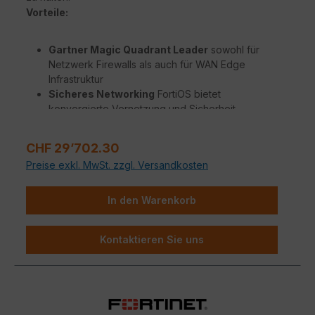
Vorteile:
Gartner Magic Quadrant Leader
sowohl für
Netzwerk Firewalls als auch für WAN Edge
Infrastruktur
Sicheres Networking
FortiOS bietet
konvergierte Vernetzung und Sicherheit
Beispiellose Leistung
mit Fortinets patentierten
/ SPU / vSPU Prozessoren
Regulärer Preis:
CHF 29’702.30
Sicherheit für Unternehmen
mit konsolidierter
Preise exkl. MwSt. zzgl. Versandkosten
KI / ML-gestützten FortiGuard Dienstleistungen
Hyperscale-Sicherheit
für die Absicherung
jedes Edge jeder Größenordnung
In den Warenkorb
Kontaktieren Sie uns