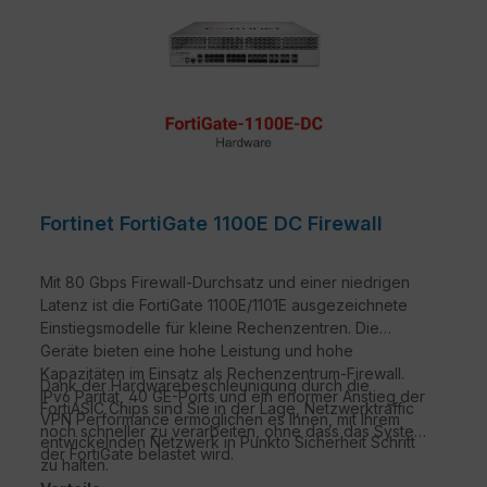
Fortinet FortiGate 1100E DC Firewall
Mit 80 Gbps Firewall-Durchsatz und einer niedrigen
Latenz ist die FortiGate 1100E/1101E ausgezeichnete
Einstiegsmodelle für kleine Rechenzentren. Die
Geräte bieten eine hohe Leistung und hohe
Kapazitäten im Einsatz als Rechenzentrum-Firewall.
Dank der Hardwarebeschleunigung durch die
IPv6 Parität, 40 GE-Ports und ein enormer Anstieg der
FortiASIC Chips sind Sie in der Lage, Netzwerktraffic
VPN Performance ermöglichen es Ihnen, mit Ihrem
noch schneller zu verarbeiten, ohne dass das System
entwickelnden Netzwerk in Punkto Sicherheit Schritt
der FortiGate belastet wird.
zu halten.