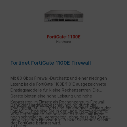
Fortinet FortiGate 1100E Firewall
Mit 80 Gbps Firewall-Durchsatz und einer niedrigen
Latenz ist die FortiGate 1100E/1101E ausgezeichnete
Einstiegsmodelle für kleine Rechenzentren. Die
Geräte bieten eine hohe Leistung und hohe
Kapazitäten im Einsatz als Rechenzentrum-Firewall.
Dank der Hardwarebeschleunigung durch die
IPv6 Parität, 40 GE-Ports und ein enormer Anstieg der
FortiASIC Chips sind Sie in der Lage, Netzwerktraffic
VPN Performance ermöglichen es Ihnen, mit Ihrem
noch schneller zu verarbeiten, ohne dass das System
entwickelnden Netzwerk in Punkto Sicherheit Schritt
der FortiGate belastet wird.
zu halten.