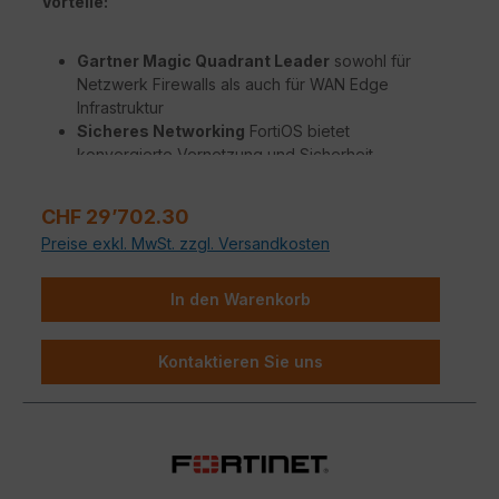
Vorteile:
Gartner Magic Quadrant Leader
sowohl für
Netzwerk Firewalls als auch für WAN Edge
Infrastruktur
Sicheres Networking
FortiOS bietet
konvergierte Vernetzung und Sicherheit
Beispiellose Leistung
mit Fortinets patentierten
/ SPU / vSPU Prozessoren
Regulärer Preis:
CHF 29’702.30
Sicherheit für Unternehmen
mit konsolidierter
Preise exkl. MwSt. zzgl. Versandkosten
KI / ML-gestützten FortiGuard Dienstleistungen
Hyperscale-Sicherheit
für die Absicherung
jedes Edge jeder Größenordnung
In den Warenkorb
Kontaktieren Sie uns