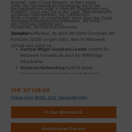
Internet- oder Cloud-Bereich, im Kern eines
Dank der Hardwarebeschleunigung durch die
Rechenzentrums oder in internen Segmenten von
FortiASIC Chips sind Sie in der Lage, Netzwerktraffic
größeren Unternehmen. Die zahlreichen
noch schneller zu verarbeiten, ohne dass das System
Hochgeschwindigkeitsschnittstellen, die hohe
der FortiGate belastet wird.
Portdichte, die branchenführende
Sicherheitseffizienz, als auch der hohe Durchsatz der
Vorteile:
FortiGate 2200E sorgen dafür, dass Ihr Netzwerk
schnell und sicher ist.
Gartner Magic Quadrant Leader
sowohl für
Netzwerk Firewalls als auch für WAN Edge
Infrastruktur
Sicheres Networking
FortiOS bietet
konvergierte Vernetzung und Sicherheit
Beispiellose Leistung
mit Fortinets patentierten
/ SPU / vSPU Prozessoren
Regulärer Preis:
CHF 33’138.00
Sicherheit für Unternehmen
mit konsolidierter
Preise exkl. MwSt. zzgl. Versandkosten
KI / ML-gestützten FortiGuard Dienstleistungen
Hyperscale-Sicherheit
für die Absicherung
jedes Edge jeder Größenordnung
In den Warenkorb
Kontaktieren Sie uns