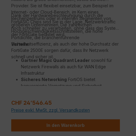
Provider. Sie ist flexibel einsetzbar, zum Beispiel im
Internet- oder Cloud-Bereich, im Kern eines
Dank der Hardwarebeschleunigung durch die
Rechenzentrums oder in internen Segmenten von
FortiASIC Chips sind Sie in der Lage, Netzwerktraffic
größeren Unternehmen. Die zahlreichen
noch schneller zu verarbeiten, ohne dass das System
Hochgeschwindigkeitsschnittstellen, die hohe
der FortiGate belastet wird.
Portdichte, die branchenführende
Sicherheitseffizienz, als auch der hohe Durchsatz der
Vorteile:
FortiGate 2500E sorgen dafür, dass Ihr Netzwerk
schnell und sicher ist.
Gartner Magic Quadrant Leader
sowohl für
Netzwerk Firewalls als auch für WAN Edge
Infrastruktur
Sicheres Networking
FortiOS bietet
konvergierte Vernetzung und Sicherheit
Beispiellose Leistung
mit Fortinets patentierten
/ SPU / vSPU Prozessoren
Regulärer Preis:
CHF 24’546.45
Sicherheit für Unternehmen
mit konsolidierter
Preise exkl. MwSt. zzgl. Versandkosten
KI / ML-gestützten FortiGuard Dienstleistungen
Hyperscale-Sicherheit
für die Absicherung
jedes Edge jeder Größenordnung
In den Warenkorb