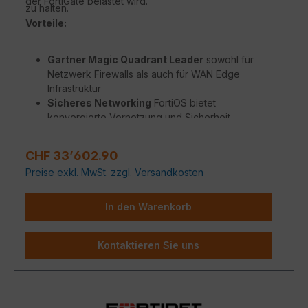
der FortiGate belastet wird.
zu halten.
Vorteile:
Gartner Magic Quadrant Leader
sowohl für
Netzwerk Firewalls als auch für WAN Edge
Infrastruktur
Sicheres Networking
FortiOS bietet
konvergierte Vernetzung und Sicherheit
Beispiellose Leistung
mit Fortinets patentierten
/ SPU / vSPU Prozessoren
Regulärer Preis:
CHF 33’602.90
Sicherheit für Unternehmen
mit konsolidierter
Preise exkl. MwSt. zzgl. Versandkosten
KI / ML-gestützten FortiGuard Dienstleistungen
Hyperscale-Sicherheit
für die Absicherung
jedes Edge jeder Größenordnung
In den Warenkorb
Kontaktieren Sie uns