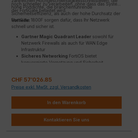
zahlreichen Hochgeschwindigkeitsschnittstellen, die
noch schneller zu verarbeiten, ohne dass das System
hohe Portdichte, die branchenführende
der FortiGate belastet wird.
Sicherheitseffizienz, als auch der hohe Durchsatz der
FortiGate 1800F sorgen dafür, dass Ihr Netzwerk
Vorteile:
schnell und sicher ist.
Gartner Magic Quadrant Leader
sowohl für
Netzwerk Firewalls als auch für WAN Edge
Infrastruktur
Sicheres Networking
FortiOS bietet
konvergierte Vernetzung und Sicherheit
Beispiellose Leistung
mit Fortinets patentierten
/ SPU / vSPU Prozessoren
Regulärer Preis:
CHF 57’026.85
Sicherheit für Unternehmen
mit konsolidierter
Preise exkl. MwSt. zzgl. Versandkosten
KI / ML-gestützten FortiGuard Dienstleistungen
Hyperscale-Sicherheit
für die Absicherung
jedes Edge jeder Größenordnung
In den Warenkorb
Kontaktieren Sie uns