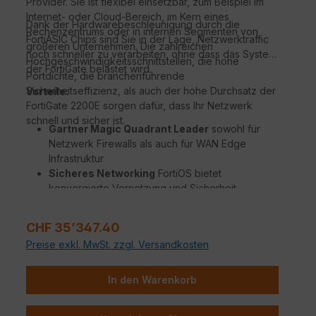
Provider. Sie ist flexibel einsetzbar, zum Beispiel im
Internet- oder Cloud-Bereich, im Kern eines
Dank der Hardwarebeschleunigung durch die
Rechenzentrums oder in internen Segmenten von
FortiASIC Chips sind Sie in der Lage, Netzwerktraffic
größeren Unternehmen. Die zahlreichen
noch schneller zu verarbeiten, ohne dass das System
Hochgeschwindigkeitsschnittstellen, die hohe
der FortiGate belastet wird.
Portdichte, die branchenführende
Sicherheitseffizienz, als auch der hohe Durchsatz der
Vorteile:
FortiGate 2200E sorgen dafür, dass Ihr Netzwerk
schnell und sicher ist.
Gartner Magic Quadrant Leader
sowohl für
Netzwerk Firewalls als auch für WAN Edge
Infrastruktur
Sicheres Networking
FortiOS bietet
konvergierte Vernetzung und Sicherheit
Beispiellose Leistung
mit Fortinets patentierten
/ SPU / vSPU Prozessoren
Regulärer Preis:
CHF 35’347.40
Sicherheit für Unternehmen
mit konsolidierter
Preise exkl. MwSt. zzgl. Versandkosten
KI / ML-gestützten FortiGuard Dienstleistungen
Hyperscale-Sicherheit
für die Absicherung
jedes Edge jeder Größenordnung
In den Warenkorb