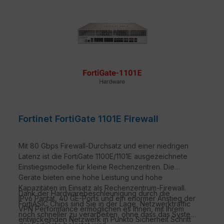
Fortinet FortiGate 1101E Firewall
Mit 80 Gbps Firewall-Durchsatz und einer niedrigen
Latenz ist die FortiGate 1100E/1101E ausgezeichnete
Einstiegsmodelle für kleine Rechenzentren. Die
Geräte bieten eine hohe Leistung und hohe
Kapazitäten im Einsatz als Rechenzentrum-Firewall.
Dank der Hardwarebeschleunigung durch die
IPv6 Parität, 40 GE-Ports und ein enormer Anstieg der
FortiASIC Chips sind Sie in der Lage, Netzwerktraffic
VPN Performance ermöglichen es Ihnen, mit Ihrem
noch schneller zu verarbeiten, ohne dass das System
entwickelnden Netzwerk in Punkto Sicherheit Schritt