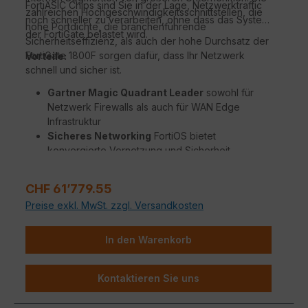
FortiASIC Chips sind Sie in der Lage, Netzwerktraffic
zahlreichen Hochgeschwindigkeitsschnittstellen, die
noch schneller zu verarbeiten, ohne dass das System
hohe Portdichte, die branchenführende
der FortiGate belastet wird.
Sicherheitseffizienz, als auch der hohe Durchsatz der
FortiGate 1800F sorgen dafür, dass Ihr Netzwerk
Vorteile:
schnell und sicher ist.
Gartner Magic Quadrant Leader
sowohl für
Netzwerk Firewalls als auch für WAN Edge
Infrastruktur
Sicheres Networking
FortiOS bietet
konvergierte Vernetzung und Sicherheit
Beispiellose Leistung
mit Fortinets patentierten
/ SPU / vSPU Prozessoren
Regulärer Preis:
CHF 61’779.55
Sicherheit für Unternehmen
mit konsolidierter
Preise exkl. MwSt. zzgl. Versandkosten
KI / ML-gestützten FortiGuard Dienstleistungen
Hyperscale-Sicherheit
für die Absicherung
jedes Edge jeder Größenordnung
In den Warenkorb
Kontaktieren Sie uns