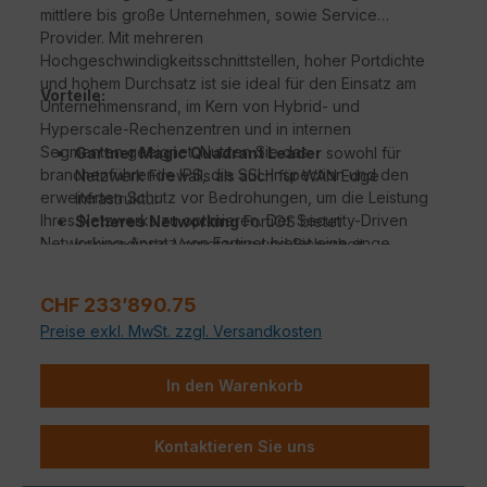
mittlere bis große Unternehmen, sowie Service
Provider. Mit mehreren
Hochgeschwindigkeitsschnittstellen, hoher Portdichte
und hohem Durchsatz ist sie ideal für den Einsatz am
Vorteile:
Unternehmensrand, im Kern von Hybrid- und
Hyperscale-Rechenzentren und in internen
Segmenten geeignet. Nutzen Sie das
Gartner Magic Quadrant Leader
sowohl für
branchenführende IPS, die SSL-Inspection und den
Netzwerk Firewalls als auch für WAN Edge
erweiterten Schutz vor Bedrohungen, um die Leistung
Infrastruktur
Ihres Netzwerks zu optimieren. Der Security-Driven
Sicheres Networking
FortiOS bietet
Networking-Ansatz von Fortinet bietet eine enge
konvergierte Vernetzung und Sicherheit
Integration des Netzwerks in die neue Generation der
Beispiellose Leistung
mit Fortinets patentierten
Sicherheit. Dank der Hardwarebeschleunigung durch
/ SPU / vSPU Prozessoren
Regulärer Preis:
CHF 233’890.75
die FortiASIC Chips sind Sie in der Lage,
Sicherheit für Unternehmen
mit konsolidierter
Preise exkl. MwSt. zzgl. Versandkosten
Netzwerktraffic noch schneller zu verarbeiten, ohne
KI / ML-gestützten FortiGuard Dienstleistungen
dass das System der FortiGate belastet wird.
Hyperscale-Sicherheit
für die Absicherung
jedes Edge jeder Größenordnung
In den Warenkorb
Kontaktieren Sie uns