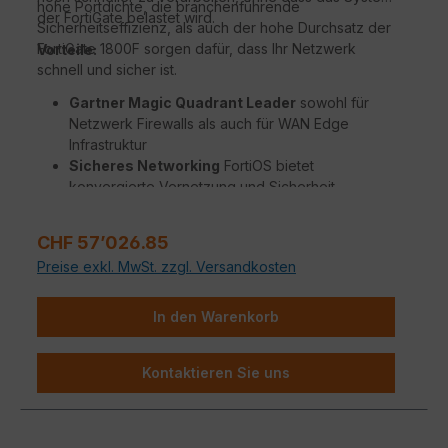
hohe Portdichte, die branchenführende
der FortiGate belastet wird.
Sicherheitseffizienz, als auch der hohe Durchsatz der
FortiGate 1800F sorgen dafür, dass Ihr Netzwerk
Vorteile:
schnell und sicher ist.
Gartner Magic Quadrant Leader
sowohl für
Netzwerk Firewalls als auch für WAN Edge
Infrastruktur
Sicheres Networking
FortiOS bietet
konvergierte Vernetzung und Sicherheit
Beispiellose Leistung
mit Fortinets patentierten
/ SPU / vSPU Prozessoren
Regulärer Preis:
CHF 57’026.85
Sicherheit für Unternehmen
mit konsolidierter
Preise exkl. MwSt. zzgl. Versandkosten
KI / ML-gestützten FortiGuard Dienstleistungen
Hyperscale-Sicherheit
für die Absicherung
jedes Edge jeder Größenordnung
In den Warenkorb
Kontaktieren Sie uns