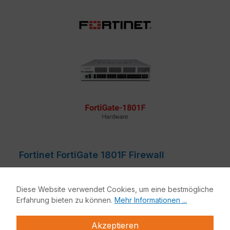
Fortinet FortiGate 1801F Firewall
Die FortiGate 1800F bietet einen hochleistungsfähigen
Diese Website verwendet Cookies, um eine bestmögliche
Schutz vor Bedrohungen für mittlere bis große
Erfahrung bieten zu können.
Mehr Informationen ...
Unternehmen, sowie Service Provider. Sie ist flexibel
einsetzbar, zum Beispiel im Internet- oder Cloud-
Akzeptieren
Bereich, im Kern eines Rechenzentrums oder in