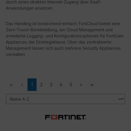
durch einen direkten Internet-Zugang über SaaS-
Anwendungen ersetzen.
Das Handling ist bestechend einfach: FortiCloud bietet eine
Zero-Touch-Bereitstellung, ein Cloud Management und
erweiterte Logging- und Konfigurationsoptionen für FortiGate
Appliances der Einstiegsklasse. Über das zentralisierte
Management lassen sich auch mehrere Security Appliances
verwalten.
Seite
Seite
Seite
Seite
Seite
1
2
3
4
5