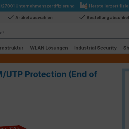
1/27001 Unternehmenszertifizierung
Herstellerzertifizie
Artikel auswählen
Bestellung abschli
frastruktur
WLAN Lösungen
Industrial Security
S
M/UTP Protection (End of