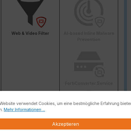
Web & Video Filter
AI-based Inline Malware
Prevention
FortiConverter Service
Website verwendet Cookies, um eine bestmögliche Erfahrung biete
n.
Mehr Informationen ...
Akzeptieren
Attack Surface Security