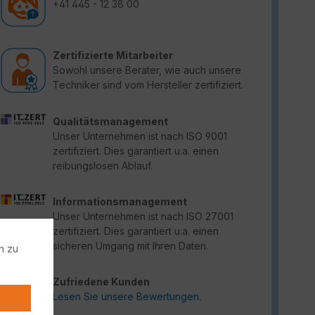
+41 445 - 12 38 00
Zertifizierte Mitarbeiter
Sowohl unsere Berater, wie auch unsere
Techniker sind vom Hersteller zertifiziert.
Qualitätsmanagement
Unser Unternehmen ist nach ISO 9001
zertifiziert. Dies garantiert u.a. einen
reibungslosen Ablauf.
Informationsmanagement
Unser Unternehmen ist nach ISO 27001
zertifiziert. Dies garantiert u.a. einen
sicheren Umgang mit Ihren Daten.
n zu
Zufriedene Kunden
Lesen Sie unsere Bewertungen.