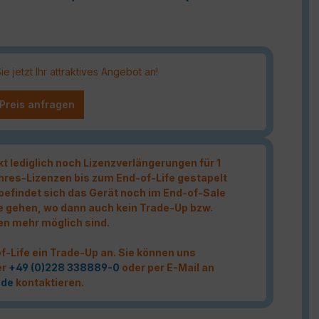
 jetzt Ihr attraktives Angebot an!
 Preis anfragen
kt lediglich noch Lizenzverlängerungen für 1
hres-Lizenzen bis zum End-of-Life gestapelt
t befindet sich das Gerät noch im End-of-Sale
e gehen, wo dann auch kein Trade-Up bzw.
en mehr möglich sind.
f-Life ein Trade-Up an. Sie können uns
er
+49 (0)228 338889-0
oder per E-Mail an
.de
kontaktieren.