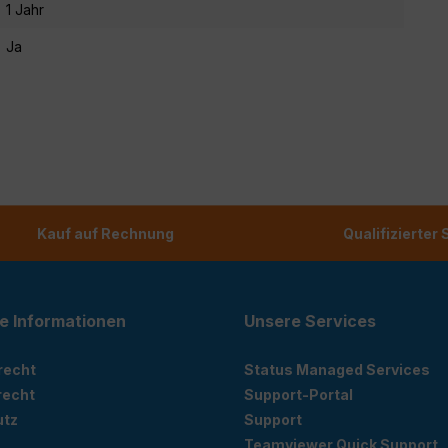
1 Jahr
Ja
Kauf auf Rechnung
Qualifizierter
e Informationen
Unsere Services
recht
Status Managed Services
recht
Support-Portal
utz
Support
Teamviewer Quick Support