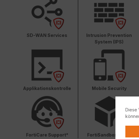
SD-WAN Services
Intrusion Prevention
System (IPS)
Applikationskontrolle
Mobile Security
Diese 
könne
FortiCare Support*
FortiSandbox Cloud