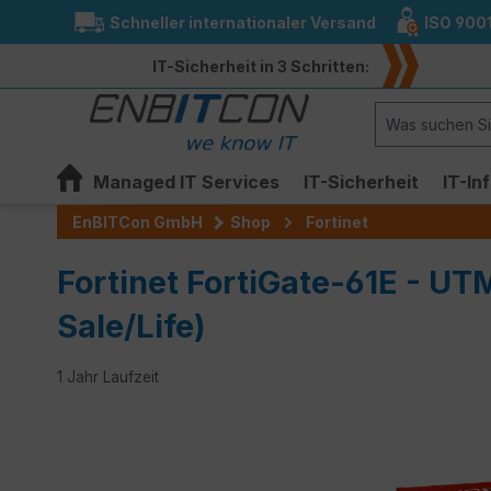
Schneller internationaler Versand
ISO 900
springen
Zur Hauptnavigation springen
IT-Sicherheit in 3 Schritten:
Managed IT Services
IT-Sicherheit
IT-In
EnBITCon GmbH
Shop
Fortinet
Fortinet FortiGate-61E - UT
Sale/Life)
1 Jahr Laufzeit
Bildergalerie überspringen