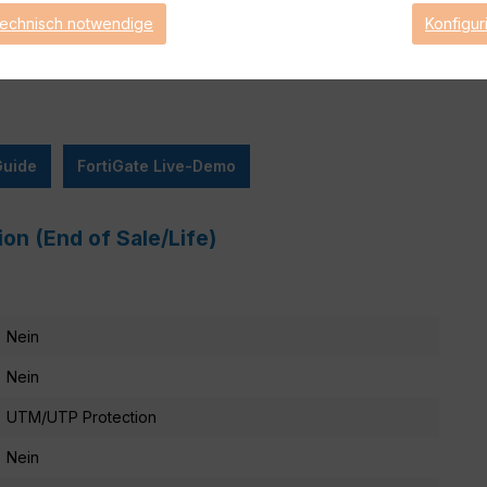
ge von FortiCare Support gebrauch machen können.
technisch notwendige
Konfigur
Guide
FortiGate Live-Demo
on (End of Sale/Life)
Nein
Nein
UTM/UTP Protection
Nein