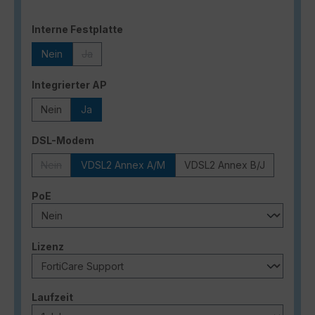
auswählen
Interne Festplatte
Nein
Ja
(Diese Option ist zurzeit nicht verfügbar.)
auswählen
Integrierter AP
Nein
Ja
auswählen
DSL-Modem
Nein
VDSL2 Annex A/M
VDSL2 Annex B/J
(Diese Option ist zurzeit nicht verfügbar.)
auswählen
PoE
auswählen
Lizenz
auswählen
Laufzeit