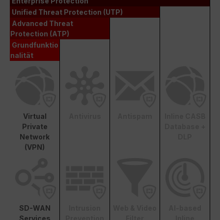
Enterprise Protection
Unified Threat Protection (UTP)
Advanced Threat
Protection (ATP)
Grundfunktio
nalität
Virtual
Antivirus
Antispam
Inline CASB
Private
Database +
Network
DLP
(VPN)
SD-WAN
Intrusion
Web & Video
AI-based
Services
Prevention
Filter
Inline