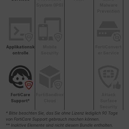
System (IPS)
Malware
Prevention
Applikationsk
Mobile
FortiConvert
ontrolle
Security
er Service
FortiCare
FortiSandbox
Attack
Support*
Cloud
Surface
Security
* Bitte beachten Sie, das Sie ohne Lizenz lediglich 90 Tage
von FortiCare Support gebrauch machen können.
** Inaktive Elemente sind nicht diesem Bundle enthalten.