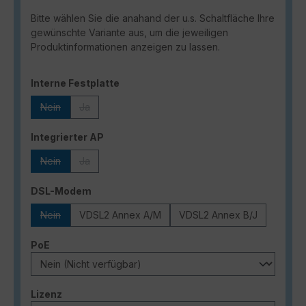
Bitte wählen Sie die anahand der u.s. Schaltfläche Ihre
gewünschte Variante aus, um die jeweiligen
Produktinformationen anzeigen zu lassen.
auswählen
Interne Festplatte
Nein
Ja
(Diese Option ist zurzeit nicht verfügbar.)
(Diese Option ist zurzeit nicht verfügbar.)
auswählen
Integrierter AP
Nein
Ja
(Diese Option ist zurzeit nicht verfügbar.)
(Diese Option ist zurzeit nicht verfügbar.)
auswählen
DSL-Modem
Nein
VDSL2 Annex A/M
VDSL2 Annex B/J
(Diese Option ist zurzeit nicht verfügbar.)
auswählen
PoE
auswählen
Lizenz