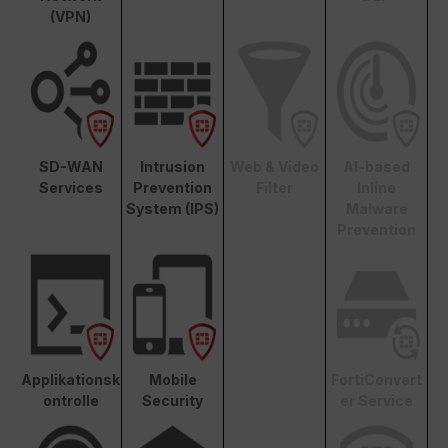
(VPN)
SD-WAN
Intrusion
Web & Video
AI-based
Services
Prevention
Filter
Inline
System (IPS)
Malware
Prevention
Applikationsk
Mobile
FortiConvert
ontrolle
Security
er Service