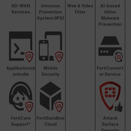
SD-WAN
Intrusion
Web & Video
AI-based
Services
Prevention
Filter
Inline
System (IPS)
Malware
Prevention
Applikationsk
Mobile
FortiConvert
ontrolle
Security
er Service
FortiCare
FortiSandbox
Attack
Support*
Cloud
Surface
Security