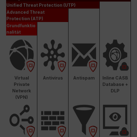
Unified Threat Protection (UTP)
Advanced Threat
Protection (ATP)
Grundfunktio
nalität
Virtual
Antivirus
Antispam
Inline CASB
Private
Database +
Network
DLP
(VPN)