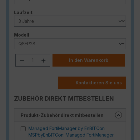
auswählen
Laufzeit
auswählen
Modell
Produkt Anzahl: Gib den gewünschten
In den Warenkorb
Kontaktieren Sie uns
ZUBEHÖR DIREKT MITBESTELLEN
Produkt-Zubehör direkt mitbestellen
Managed FortiManager by EnBITCon
MSPbyEnBITCon: Managed FortiManager