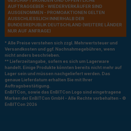
ESCHÄFTSKUNDEN UND ÖFFENTLICHE A
UFTRAGGEBER - WIEDERVERKÄUFER SIND A
USGENOMMEN - PROMOAKTIONEN GELTEN A
USSCHLIESSLICH INNERHALB DER BU
NDESREPUBLIK DEUTSCHLAND (WEITERE LÄNDER NU
R AUF ANFRAGE)
* Alle Preise verstehen sich zzgl. Mehrwertsteuer und
Versandkosten und ggf. Nachnahmegebühren, wenn
nicht anders beschrieben.
** Lieferzeitangabe, sofern es sich um Lagerware
handelt. Einige Produkte könnten bereits nicht mehr auf
Lager sein und müssen nachgeliefert werden. Das
genaue Lieferdatum erhalten Sie mit Ihrer
Auftragsbestätigung.
EnBITCon, sowie das EnBITCon Logo sind eingetragene
Marken der EnBITCon GmbH - Alle Rechte vorbehalten - ©
EnBITCon 2026