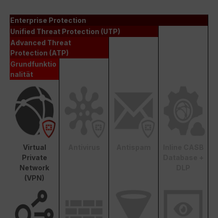
Enterprise Protection
Unified Threat Protection (UTP)
Advanced Threat
Protection (ATP)
Grundfunktio
nalität
Virtual
Antivirus
Antispam
Inline CASB
Private
Database +
Network
DLP
(VPN)