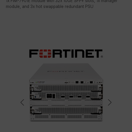
1x FIM-7901E module with 32x 10GE SFP+ slots, 1x manager
module, and 3x hot swappable redundant PSU
Bildergalerie überspringen