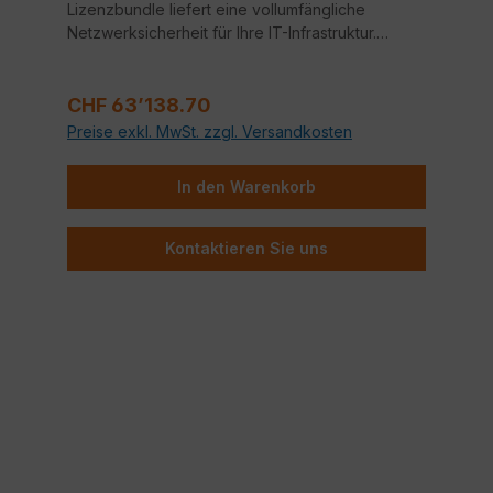
Lizenzbundle liefert eine vollumfängliche
Netzwerksicherheit für Ihre IT-Infrastruktur.
Bestandteile dieses Bundles sind neben
FortiCare 24x7 Support auch Application Control,
Regulärer Preis:
Intrusion Prevention System (IPS) und Anti-Virus.
CHF 63’138.70
Preise exkl. MwSt. zzgl. Versandkosten
In den Warenkorb
Kontaktieren Sie uns