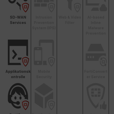
SD-WAN
Intrusion
Web & Video
AI-based
Services
Prevention
Filter
Inline
System (IPS)
Malware
Prevention
Applikationsk
Mobile
FortiConvert
ontrolle
Security
er Service