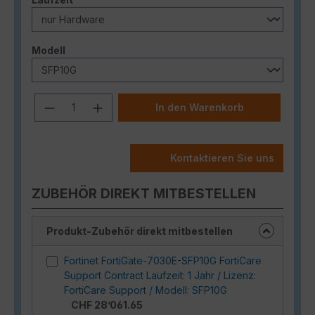
auswählen
Modell
Produkt Anzahl: Gib den gewünschten
In den Warenkorb
Kontaktieren Sie uns
ZUBEHÖR DIREKT MITBESTELLEN
Produkt-Zubehör direkt mitbestellen
Fortinet FortiGate-7030E-SFP10G FortiCare
Support Contract Laufzeit: 1 Jahr / Lizenz:
FortiCare Support / Modell: SFP10G
CHF 28’061.65