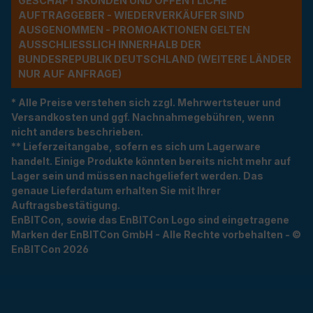
ESCHÄFTSKUNDEN UND ÖFFENTLICHE A
UFTRAGGEBER - WIEDERVERKÄUFER SIND A
USGENOMMEN - PROMOAKTIONEN GELTEN A
USSCHLIESSLICH INNERHALB DER BU
NDESREPUBLIK DEUTSCHLAND (WEITERE LÄNDER NU
R AUF ANFRAGE)
* Alle Preise verstehen sich zzgl. Mehrwertsteuer und
Versandkosten und ggf. Nachnahmegebühren, wenn
nicht anders beschrieben.
** Lieferzeitangabe, sofern es sich um Lagerware
handelt. Einige Produkte könnten bereits nicht mehr auf
Lager sein und müssen nachgeliefert werden. Das
genaue Lieferdatum erhalten Sie mit Ihrer
Auftragsbestätigung.
EnBITCon, sowie das EnBITCon Logo sind eingetragene
Marken der EnBITCon GmbH - Alle Rechte vorbehalten - ©
EnBITCon 2026