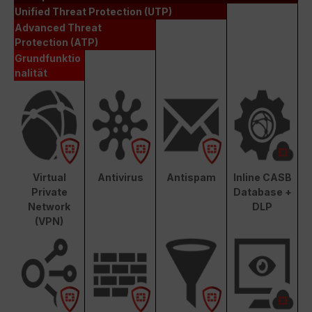
Unified Threat Protection (UTP)
Advanced Threat
Protection (ATP)
Grundfunktio
nalität
Virtual
Antivirus
Antispam
Inline CASB
Private
Database +
Network
DLP
(VPN)