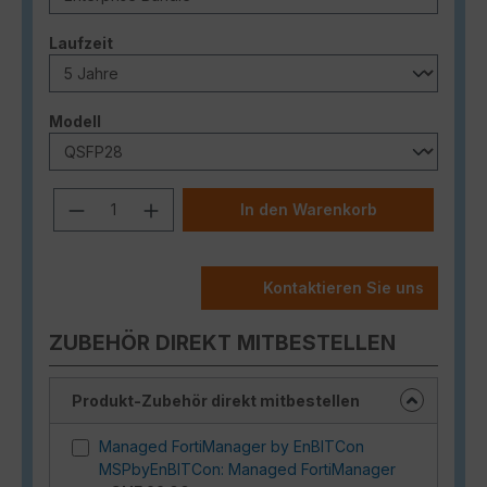
auswählen
Laufzeit
auswählen
Modell
Produkt Anzahl: Gib den gewünschten
In den Warenkorb
Kontaktieren Sie uns
ZUBEHÖR DIREKT MITBESTELLEN
Produkt-Zubehör direkt mitbestellen
Managed FortiManager by EnBITCon
MSPbyEnBITCon: Managed FortiManager