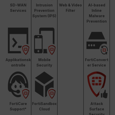
SD-WAN
Intrusion
Web & Video
AI-based
Services
Prevention
Filter
Inline
System (IPS)
Malware
Prevention
Applikationsk
Mobile
FortiConvert
ontrolle
Security
er Service
FortiCare
FortiSandbox
Attack
Support*
Cloud
Surface
Security