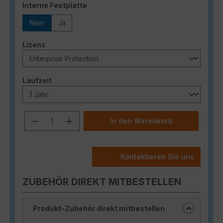
auswählen
Interne Festplatte
Nein
Ja
auswählen
Lizenz
auswählen
Laufzeit
Produkt Anzahl: Gib den gewünschten
In den Warenkorb
Kontaktieren Sie uns
ZUBEHÖR DIREKT MITBESTELLEN
Produkt-Zubehör direkt mitbestellen