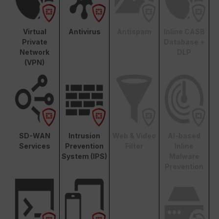
Virtual
Antivirus
Antispam
Inline CASB
Private
Database +
Network
DLP
(VPN)
SD-WAN
Intrusion
Web & Video
AI-based
Services
Prevention
Filter
Inline
System (IPS)
Malware
Prevention