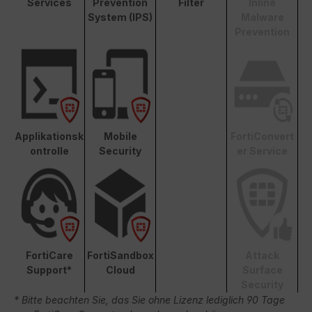
Services
Prevention
Filter
Inline
System (IPS)
Malware
Prevention
Applikationsk
Mobile
FortiConvert
ontrolle
Security
er Service
FortiCare
FortiSandbox
Attack
Support*
Cloud
Surface
Security
* Bitte beachten Sie, das Sie ohne Lizenz lediglich 90 Tage