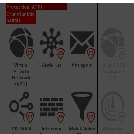
Advanced Threat
Protection (ATP)
Grundfunktio
nalität
Virtual
Antivirus
Antispam
Inline CASB
Private
Database +
Network
DLP
(VPN)
SD-WAN
Intrusion
Web & Video
AI-based