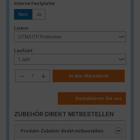
auswählen
Interne Festplatte
Nein
Ja
auswählen
Lizenz
auswählen
Laufzeit
Produkt Anzahl: Gib den gewünschten
In den Warenkorb
Kontaktieren Sie uns
ZUBEHÖR DIREKT MITBESTELLEN
Produkt-Zubehör direkt mitbestellen