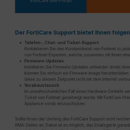
(FortiCare Elite-Portal)
Der FortiCare Support bietet Ihnen folgen
Telefon-, Chat- und Ticket-Support
Kontaktieren Sie den Kundendienst von Fortinet zu jed
von Fortinet-Experten, welche zusammen mit Ihnen etw
Firmware-Updates
Installieren Sie Firmware-Updates entweder direkt über
können Sie einfach ein Firmware-Image herunterladen un
diese zu diesem Zeitpunkt nicht mit dem Internet verbu
Vorabaustausch
Im unwahrscheinlichen Fall eines Hardware-Defekts wir
Ticket von Fortinet genehmigt wurde. Mit FortiCare Prem
Appliance vorab einzuschicken.
Sollte Ihnen der Umfang des FortiCare Support nicht reiche
RMA-Zeiten an. Dabei ist es möglich, das Ersatzgerät garant