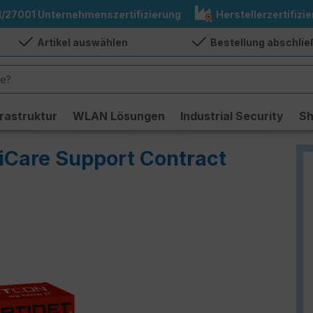
1/27001 Unternehmenszertifizierung
Herstellerzertifizie
Artikel auswählen
Bestellung abschli
frastruktur
WLAN Lösungen
Industrial Security
S
tiCare Support Contract