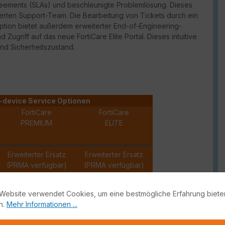
reements (
SLAs
) und beschleunigte Problemlösung. Dieses
erten Support-Team. Die Bearbeitung von Tickets durch ein
Option bietet außerdem erweiterter
End-of-Engineering-
und Zugriff auf das neue
FortiCare
Elite Portal. Dieses intuitive
und Sicherheitszustand.
-device Service Optionen
FortiCare
FortiCare
PREMIUM
ELITE
Erweiterter Ersatz
Erweiterter Ersatz
(PRMA verfügbar)
(PRMA verfügbar)
✓
✓
Website verwendet Cookies, um eine bestmögliche Erfahrung biete
n.
Mehr Informationen ...
✓
✓