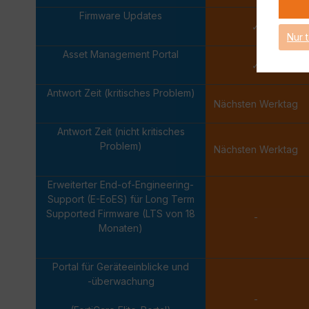
Firmware Updates
✓
Nur 
Asset Management Portal
✓
Antwort Zeit (kritisches Problem)
Nächsten Werktag
Antwort Zeit (nicht kritisches
Problem)
Nächsten Werktag
Erweiterter End-of-Engineering-
Support (E-EoES) für Long Term
Supported Firmware (LTS von 18
-
Monaten)
Portal für Geräteeinblicke und
-überwachung
-