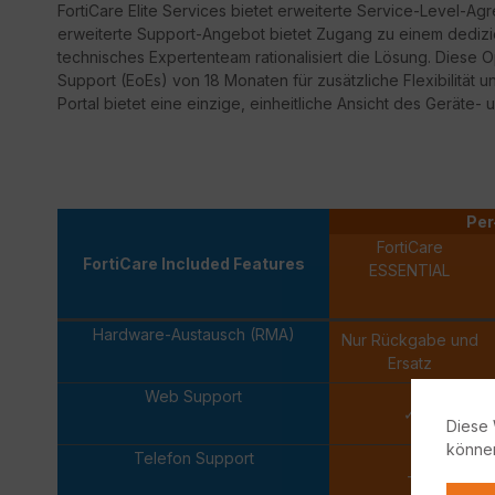
FortiCare
Elite Services bietet erweiterte Service-Level-Ag
erweiterte Support-Angebot bietet Zugang zu einem dedizi
technisches Expertenteam rationalisiert die Lösung. Diese 
Support
(
EoEs
) von 18 Monaten für zusätzliche Flexibilität 
Portal bietet eine einzige, einheitliche Ansicht des Geräte- 
Per
FortiCare
FortiCare Included Features
ESSENTIAL
Hardware-Austausch (RMA)
Nur Rückgabe und
Ersatz
Web Support
✓
Diese 
könne
Telefon Support
-