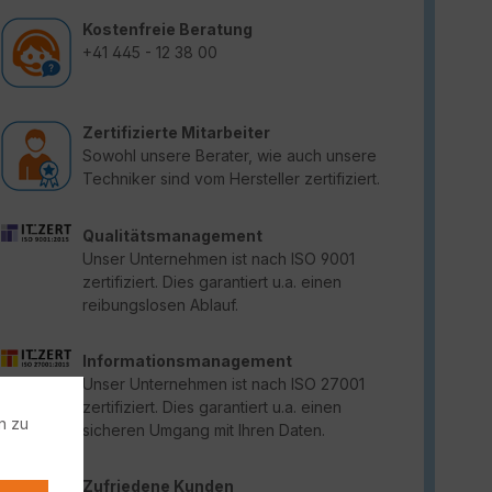
Kostenfreie Beratung
+41 445 - 12 38 00
Zertifizierte Mitarbeiter
Sowohl unsere Berater, wie auch unsere
Techniker sind vom Hersteller zertifiziert.
Qualitätsmanagement
Unser Unternehmen ist nach ISO 9001
zertifiziert. Dies garantiert u.a. einen
reibungslosen Ablauf.
Informationsmanagement
Unser Unternehmen ist nach ISO 27001
zertifiziert. Dies garantiert u.a. einen
n zu
sicheren Umgang mit Ihren Daten.
Zufriedene Kunden