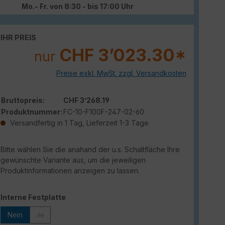
Mo.- Fr. von 8:30 - bis 17:00 Uhr
IHR PREIS
CHF 3’023.30*
nur
Preise exkl. MwSt. zzgl. Versandkosten
Bruttopreis:
CHF 3’268.19
Produktnummer:
FC-10-F100F-247-02-60
Versandfertig in 1 Tag, Lieferzeit 1-3 Tage
Bitte wählen Sie die anahand der u.s. Schaltfläche Ihre
gewünschte Variante aus, um die jeweiligen
Produktinformationen anzeigen zu lassen.
auswählen
Interne Festplatte
Nein
Ja
(Diese Option ist zurzeit nicht verfügbar.)