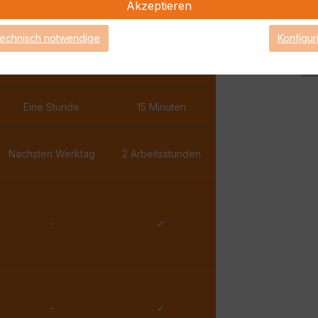
Akzeptieren
✓
✓
technisch notwendige
Konfigur
✓
✓
Eine Stunde
15 Minuten
Nächsten Werktag
2 Arbeitsstunden
-
✓
-
✓