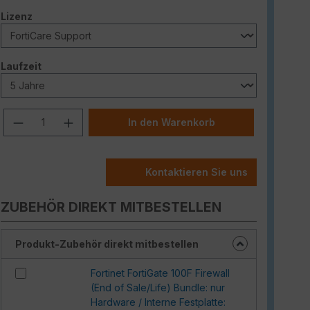
auswählen
Lizenz
auswählen
Laufzeit
Produkt Anzahl: Gib den gewünschten W
In den Warenkorb
Kontaktieren Sie uns
ZUBEHÖR DIREKT MITBESTELLEN
Produkt-Zubehör direkt mitbestellen
Fortinet FortiGate 100F Firewall
(End of Sale/Life) Bundle: nur
Hardware / Interne Festplatte: