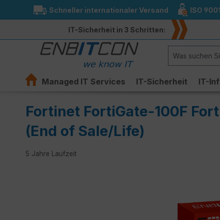
Schneller internationaler Versand
ISO 900
springen
Zur Hauptnavigation springen
IT-Sicherheit in 3 Schritten:
Managed IT Services
IT-Sicherheit
IT-In
Fortinet FortiGate-100F For
(End of Sale/Life)
5 Jahre Laufzeit
Bildergalerie überspringen